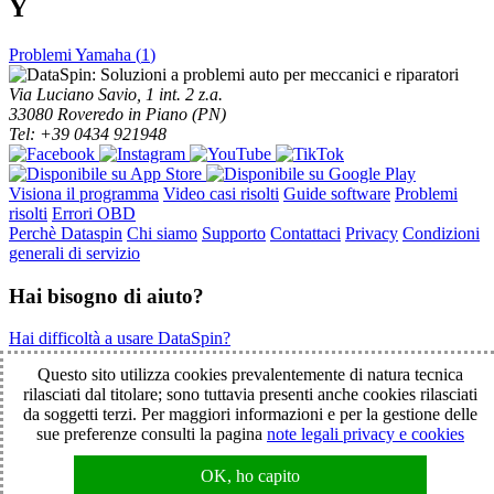
Y
Problemi Yamaha (
1
)
Via Luciano Savio, 1 int. 2 z.a.
33080 Roveredo in Piano (PN)
Tel: +39 0434 921948
Visiona il programma
Video casi risolti
Guide software
Problemi
risolti
Errori OBD
Perchè Dataspin
Chi siamo
Supporto
Contattaci
Privacy
Condizioni
generali di servizio
Hai bisogno di aiuto?
Hai difficoltà a usare DataSpin?
Clicca per la teleassistenza!
Questo sito utilizza cookies prevalentemente di natura tecnica
rilasciati dal titolare; sono tuttavia presenti anche cookies rilasciati
da soggetti terzi. Per maggiori informazioni e per la gestione delle
© 2003-2026 DataSpin è un marchio SpinelCar - Tutti i diritti
sue preferenze consulti la pagina
note legali privacy e cookies
riservati - È vietata la riproduzione anche parziale - Partita IVA
01854890934
OK, ho capito