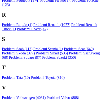
Problemi Peugeot (
1974
)
Problemi Piaggio (
7
)
Problemi Porsche
(
123
)
R
Problemi Rapido (
1
)
Problemi Renault (
1977
)
Problemi Renault
Truck (
1
)
Problemi Rover (
47
)
S
Problemi Saab (
113
)
Problemi Scania (
1
)
Problemi Seat (
649
)
Problemi Skoda (
377
)
Problemi Smart (
535
)
Problemi Ssangyong
(
68
)
Problemi Subaru (
97
)
Problemi Suzuki (
350
)
T
Problemi Tata (
10
)
Problemi Toyota (
810
)
V
Problemi Volkswagen (
4031
)
Problemi Volvo (
888
)