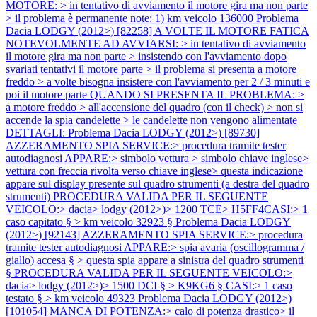
MOTORE: > in tentativo di avviamento il motore gira ma non parte
> il problema è permanente note: 1) km veicolo 136000
Problema
Dacia LODGY (2012>) [82258] A VOLTE IL MOTORE FATICA
NOTEVOLMENTE AD AVVIARSI: > in tentativo di avviamento
il motore gira ma non parte > insistendo con l'avviamento dopo
svariati tentativi il motore parte > il problema si presenta a motore
freddo > a volte bisogna insistere con l'avviamento per 2 / 3 minuti e
poi il motore parte QUANDO SI PRESENTA IL PROBLEMA: >
a motore freddo > all'accensione del quadro (con il check) > non si
accende la spia candelette > le candelette non vengono alimentate
DETTAGLI:
Problema Dacia LODGY (2012>) [89730]
AZZERAMENTO SPIA SERVICE:> procedura tramite tester
autodiagnosi APPARE:> simbolo vettura > simbolo chiave inglese>
vettura con freccia rivolta verso chiave inglese> questa indicazione
appare sul display presente sul quadro strumenti (a destra del quadro
strumenti) PROCEDURA VALIDA PER IL SEGUENTE
VEICOLO:> dacia> lodgy (2012>)> 1200 TCE> H5FF4CASI:> 1
caso capitato § > km veicolo 32923 §
Problema Dacia LODGY
(2012>) [92143] AZZERAMENTO SPIA SERVICE:> procedura
tramite tester autodiagnosi APPARE:> spia avaria (oscillogramma /
giallo) accesa § > questa spia appare a sinistra del quadro strumenti
§ PROCEDURA VALIDA PER IL SEGUENTE VEICOLO:>
dacia> lodgy (2012>)> 1500 DCI § > K9KG6 § CASI:> 1 caso
testato § > km veicolo 49323
Problema Dacia LODGY (2012>)
[101054] MANCA DI POTENZA:> calo di potenza drastico> il