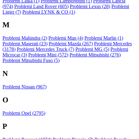
Problemi Laika (
1
)
Problemi Lamborghini (
1
)
Problemi Lancia
(
974
)
Problemi Land Rover (
605
)
Problemi Lexus (
28
)
Problemi
Ligier (
7
)
Problemi LYNK & CO (
1
)
M
Problemi Mahindra (
2
)
Problemi Man (
4
)
Problemi Marlin (
1
)
Problemi Maserati (
23
)
Problemi Mazda (
267
)
Problemi Mercedes
(
3178
)
Problemi Mercedes Truck (
7
)
Problemi MG (
5
)
Problemi
Microcar (
3
)
Problemi Mini (
572
)
Problemi Mitsubishi (
276
)
Problemi Mitsubishi Fuso (
5
)
N
Problemi Nissan (
967
)
O
Problemi Opel (
2795
)
P