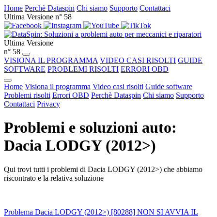
Home
Perchè Dataspin
Chi siamo
Supporto
Contattaci
Ultima Versione n° 58
Ultima Versione
n° 58
VISIONA IL PROGRAMMA
VIDEO CASI RISOLTI
GUIDE
SOFTWARE
PROBLEMI RISOLTI
ERRORI OBD
Home
Visiona il programma
Video casi risolti
Guide software
Problemi risolti
Errori OBD
Perchè Dataspin
Chi siamo
Supporto
Contattaci
Privacy
Problemi e soluzioni auto:
Dacia LODGY (2012>)
Qui trovi tutti i problemi di Dacia LODGY (2012>) che abbiamo
riscontrato e la relativa soluzione
Problema Dacia LODGY (2012>) [80288] NON SI AVVIA IL