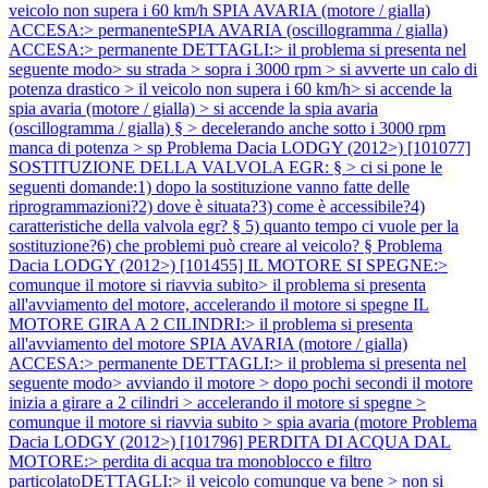
veicolo non supera i 60 km/h SPIA AVARIA (motore / gialla)
ACCESA:> permanenteSPIA AVARIA (oscillogramma / gialla)
ACCESA:> permanente DETTAGLI:> il problema si presenta nel
seguente modo> su strada > sopra i 3000 rpm > si avverte un calo di
potenza drastico > il veicolo non supera i 60 km/h> si accende la
spia avaria (motore / gialla) > si accende la spia avaria
(oscillogramma / gialla) § > decelerando anche sotto i 3000 rpm
manca di potenza > sp
Problema Dacia LODGY (2012>) [101077]
SOSTITUZIONE DELLA VALVOLA EGR: § > ci si pone le
seguenti domande:1) dopo la sostituzione vanno fatte delle
riprogrammazioni?2) dove è situata?3) come è accessibile?4)
caratteristiche della valvola egr? § 5) quanto tempo ci vuole per la
sostituzione?6) che problemi può creare al veicolo? §
Problema
Dacia LODGY (2012>) [101455] IL MOTORE SI SPEGNE:>
comunque il motore si riavvia subito> il problema si presenta
all'avviamento del motore, accelerando il motore si spegne IL
MOTORE GIRA A 2 CILINDRI:> il problema si presenta
all'avviamento del motore SPIA AVARIA (motore / gialla)
ACCESA:> permanente DETTAGLI:> il problema si presenta nel
seguente modo> avviando il motore > dopo pochi secondi il motore
inizia a girare a 2 cilindri > accelerando il motore si spegne >
comunque il motore si riavvia subito > spia avaria (motore
Problema
Dacia LODGY (2012>) [101796] PERDITA DI ACQUA DAL
MOTORE:> perdita di acqua tra monoblocco e filtro
particolatoDETTAGLI:> il veicolo comunque va bene > non si