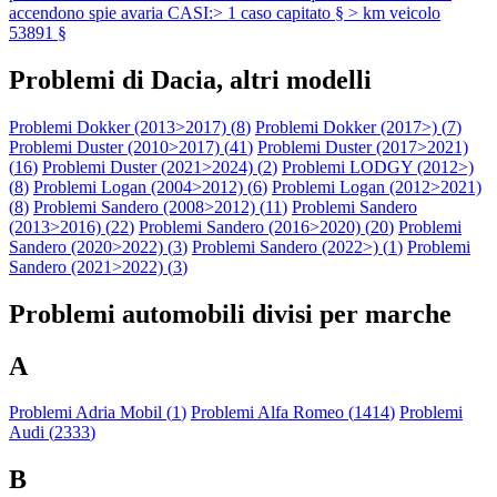
accendono spie avaria CASI:> 1 caso capitato § > km veicolo
53891 §
Problemi di Dacia, altri modelli
Problemi Dokker (2013>2017) (
8
)
Problemi Dokker (2017>) (
7
)
Problemi Duster (2010>2017) (
41
)
Problemi Duster (2017>2021)
(
16
)
Problemi Duster (2021>2024) (
2
)
Problemi LODGY (2012>)
(
8
)
Problemi Logan (2004>2012) (
6
)
Problemi Logan (2012>2021)
(
8
)
Problemi Sandero (2008>2012) (
11
)
Problemi Sandero
(2013>2016) (
22
)
Problemi Sandero (2016>2020) (
20
)
Problemi
Sandero (2020>2022) (
3
)
Problemi Sandero (2022>) (
1
)
Problemi
Sandero (2021>2022) (
3
)
Problemi automobili divisi per marche
A
Problemi Adria Mobil (
1
)
Problemi Alfa Romeo (
1414
)
Problemi
Audi (
2333
)
B