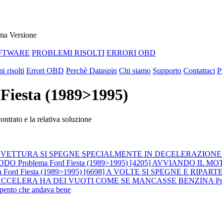
ma Versione
FTWARE
PROBLEMI RISOLTI
ERRORI OBD
i risolti
Errori OBD
Perchè Dataspin
Chi siamo
Supporto
Contattaci
P
 Fiesta (1989>1995)
ntrato e la relativa soluzione
IMO LA VETTURA SI SPEGNE SPECIALMENTE IN DECELERAZION
EDDO
Problema Ford Fiesta (1989>1995) [4205] AVVIANDO I
ma Ford Fiesta (1989>1995) [6698] A VOLTE SI SPEGNE E R
ENA SI ACCELERA HA DEI VUOTI COME SE MANCASSE BENZINA
P
 spento che andava bene