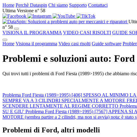
Home
Perchè Dataspin
Chi siamo
Supporto
Contattaci
Ultima Versione n° 58
Ulti
n° 58
VISIONA IL PROGRAMMA
VIDEO CASI RISOLTI
GUIDE SO
Home
Visiona il programma
Video casi risolti
Guide software
Problem
Problemi e soluzioni auto: Ford
Qui trovi tutti i problemi di Ford Fiesta (1989>1995) che abbiamo risco
Problema Ford Fiesta (1989>1995) [406] SPESSO AL MIN
SEMPRE VA A 3 CILINDRI SPECIALMENTE A MOTORE FR
SCENDERE LENTAMENTE AL REGIME CORRETTO
Proble
SU E GIU'
Problema Ford Fiesta (1989>1995) [7567] APP
MOTORE (sembra partire a 2 cilindri, ma non si avvia) nota: è stato
Problemi di Ford, altri modelli