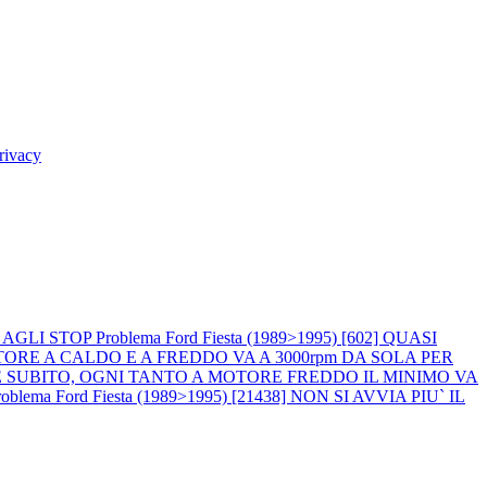
rivacy
E AGLI STOP
Problema Ford Fiesta (1989>1995) [602] QUASI
L MOTORE A CALDO E A FREDDO VA A 3000rpm DA SOLA PER
IPARTE SUBITO, OGNI TANTO A MOTORE FREDDO IL MINIMO VA
roblema Ford Fiesta (1989>1995) [21438] NON SI AVVIA PIU` IL