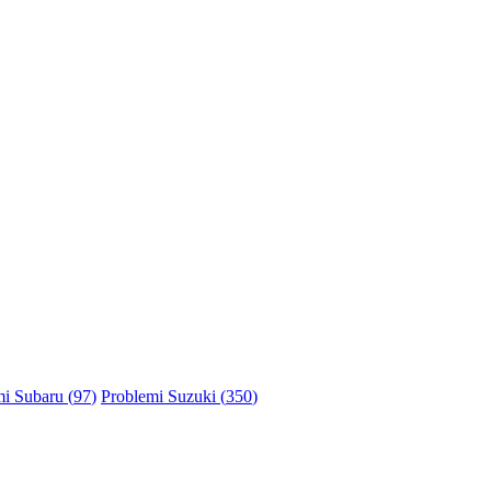
i Subaru (
97
)
Problemi Suzuki (
350
)