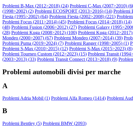
Problemi B-Max (2012>2018) (
24
)
Problemi C-Max (2007>2010) (
6
(1998>2002) (
2
)
Problemi ECOSPORT (2013>2016) (
14
)
Problemi
Fiesta (1995>2002) (
64
)
Problemi Fiesta (2002>2008) (
221
)
Problemi
Problemi Focus (2011>2014) (
45
)
Problemi Focus (2014>2018) (
14
)
(
48
)
Problemi Fusion (2006>2012) (
27
)
Problemi Galaxy (1995>2006
(
28
)
Problemi Kuga (2008>2012) (
100
)
Problemi Kuga (2012>2017) 
Mondeo (2000>2007) (
67
)
Problemi Mondeo (2007>2014) (
39
)
Prob
Problemi Puma (2019>2024) (
7
)
Problemi Ranger (1998>2005) (
1
)
P
Problemi S-Max (2010>2015) (
12
)
Problemi S-Max (2015>2023) (
8
)
Problemi Tourneo Custom (2012>2023) (
15
)
Problemi Transit (1994
(2003>2013) (
33
)
Problemi Transit Connect (2013>2018) (
9
)
Problem
Problemi automobili divisi per marche
A
Problemi Adria Mobil (
1
)
Problemi Alfa Romeo (
1414
)
Problemi Audi
B
Problemi Bentley (
5
)
Problemi BMW (
2093
)