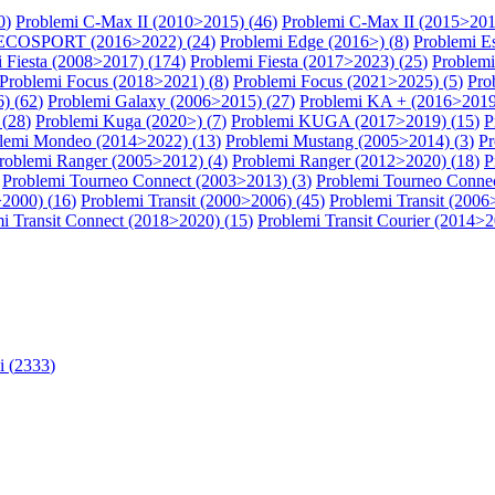
0
)
Problemi C-Max II (2010>2015) (
46
)
Problemi C-Max II (2015>201
 ECOSPORT (2016>2022) (
24
)
Problemi Edge (2016>) (
8
)
Problemi E
 Fiesta (2008>2017) (
174
)
Problemi Fiesta (2017>2023) (
25
)
Problemi
Problemi Focus (2018>2021) (
8
)
Problemi Focus (2021>2025) (
5
)
Pro
) (
62
)
Problemi Galaxy (2006>2015) (
27
)
Problemi KA + (2016>2019
(
28
)
Problemi Kuga (2020>) (
7
)
Problemi KUGA (2017>2019) (
15
)
P
lemi Mondeo (2014>2022) (
13
)
Problemi Mustang (2005>2014) (
3
)
Pr
roblemi Ranger (2005>2012) (
4
)
Problemi Ranger (2012>2020) (
18
)
P
Problemi Tourneo Connect (2003>2013) (
3
)
Problemi Tourneo Connec
>2000) (
16
)
Problemi Transit (2000>2006) (
45
)
Problemi Transit (2006
i Transit Connect (2018>2020) (
15
)
Problemi Transit Courier (2014>2
 (
2333
)