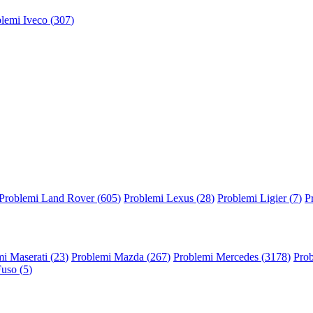
lemi Iveco (
307
)
Problemi Land Rover (
605
)
Problemi Lexus (
28
)
Problemi Ligier (
7
)
P
i Maserati (
23
)
Problemi Mazda (
267
)
Problemi Mercedes (
3178
)
Prob
Fuso (
5
)