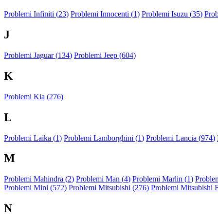
Problemi Infiniti (
23
)
Problemi Innocenti (
1
)
Problemi Isuzu (
35
)
Prob
J
Problemi Jaguar (
134
)
Problemi Jeep (
604
)
K
Problemi Kia (
276
)
L
Problemi Laika (
1
)
Problemi Lamborghini (
1
)
Problemi Lancia (
974
)
M
Problemi Mahindra (
2
)
Problemi Man (
4
)
Problemi Marlin (
1
)
Problem
Problemi Mini (
572
)
Problemi Mitsubishi (
276
)
Problemi Mitsubishi 
N