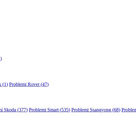
3
)
 (
1
)
Problemi Rover (
47
)
mi Skoda (
377
)
Problemi Smart (
535
)
Problemi Ssangyong (
68
)
Problem