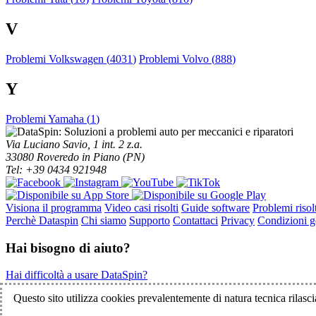
V
Problemi Volkswagen (
4031
)
Problemi Volvo (
888
)
Y
Problemi Yamaha (
1
)
Via Luciano Savio, 1 int. 2 z.a.
33080 Roveredo in Piano (PN)
Tel: +39 0434 921948
Visiona il programma
Video casi risolti
Guide software
Problemi risolt
Perchè Dataspin
Chi siamo
Supporto
Contattaci
Privacy
Condizioni ge
Hai bisogno di aiuto?
Hai difficoltà a usare DataSpin?
Clicca per la teleassistenza!
Questo sito utilizza cookies prevalentemente di natura tecnica rilascia