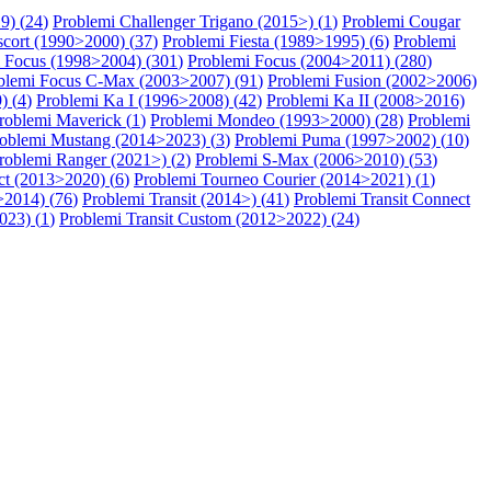
9) (
24
)
Problemi Challenger Trigano (2015>) (
1
)
Problemi Cougar
scort (1990>2000) (
37
)
Problemi Fiesta (1989>1995) (
6
)
Problemi
 Focus (1998>2004) (
301
)
Problemi Focus (2004>2011) (
280
)
blemi Focus C-Max (2003>2007) (
91
)
Problemi Fusion (2002>2006)
) (
4
)
Problemi Ka I (1996>2008) (
42
)
Problemi Ka II (2008>2016)
roblemi Maverick (
1
)
Problemi Mondeo (1993>2000) (
28
)
Problemi
oblemi Mustang (2014>2023) (
3
)
Problemi Puma (1997>2002) (
10
)
roblemi Ranger (2021>) (
2
)
Problemi S-Max (2006>2010) (
53
)
t (2013>2020) (
6
)
Problemi Tourneo Courier (2014>2021) (
1
)
>2014) (
76
)
Problemi Transit (2014>) (
41
)
Problemi Transit Connect
023) (
1
)
Problemi Transit Custom (2012>2022) (
24
)