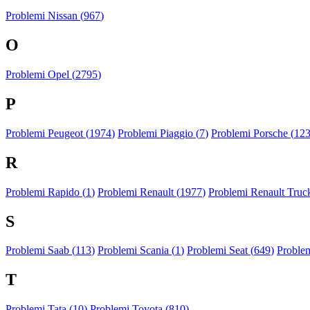
Problemi Nissan (
967
)
O
Problemi Opel (
2795
)
P
Problemi Peugeot (
1974
)
Problemi Piaggio (
7
)
Problemi Porsche (
12
R
Problemi Rapido (
1
)
Problemi Renault (
1977
)
Problemi Renault Truck
S
Problemi Saab (
113
)
Problemi Scania (
1
)
Problemi Seat (
649
)
Proble
T
Problemi Tata (
10
)
Problemi Toyota (
810
)