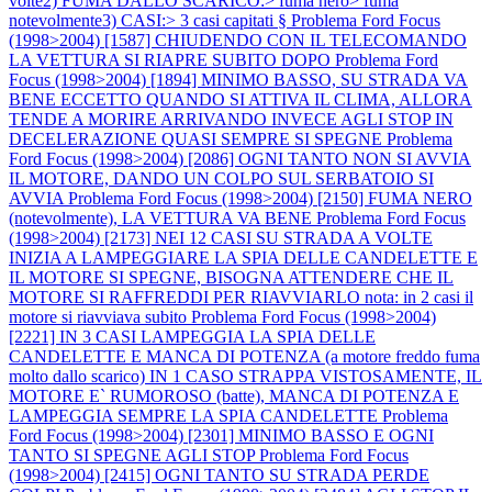
volte2) FUMA DALLO SCARICO:> fuma nero> fuma
notevolmente3) CASI:> 3 casi capitati §
Problema Ford Focus
(1998>2004) [1587] CHIUDENDO CON IL TELECOMANDO
LA VETTURA SI RIAPRE SUBITO DOPO
Problema Ford
Focus (1998>2004) [1894] MINIMO BASSO, SU STRADA VA
BENE ECCETTO QUANDO SI ATTIVA IL CLIMA, ALLORA
TENDE A MORIRE ARRIVANDO INVECE AGLI STOP IN
DECELERAZIONE QUASI SEMPRE SI SPEGNE
Problema
Ford Focus (1998>2004) [2086] OGNI TANTO NON SI AVVIA
IL MOTORE, DANDO UN COLPO SUL SERBATOIO SI
AVVIA
Problema Ford Focus (1998>2004) [2150] FUMA NERO
(notevolmente), LA VETTURA VA BENE
Problema Ford Focus
(1998>2004) [2173] NEI 12 CASI SU STRADA A VOLTE
INIZIA A LAMPEGGIARE LA SPIA DELLE CANDELETTE E
IL MOTORE SI SPEGNE, BISOGNA ATTENDERE CHE IL
MOTORE SI RAFFREDDI PER RIAVVIARLO nota: in 2 casi il
motore si riavviava subito
Problema Ford Focus (1998>2004)
[2221] IN 3 CASI LAMPEGGIA LA SPIA DELLE
CANDELETTE E MANCA DI POTENZA (a motore freddo fuma
molto dallo scarico) IN 1 CASO STRAPPA VISTOSAMENTE, IL
MOTORE E` RUMOROSO (batte), MANCA DI POTENZA E
LAMPEGGIA SEMPRE LA SPIA CANDELETTE
Problema
Ford Focus (1998>2004) [2301] MINIMO BASSO E OGNI
TANTO SI SPEGNE AGLI STOP
Problema Ford Focus
(1998>2004) [2415] OGNI TANTO SU STRADA PERDE