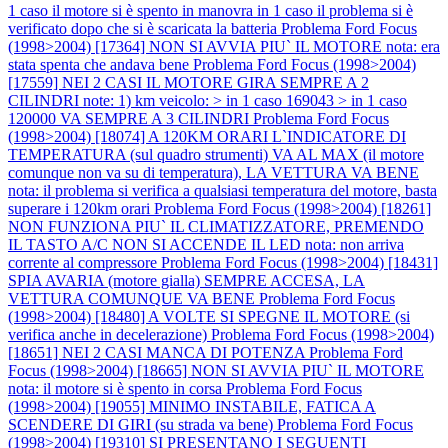
1 caso il motore si è spento in manovra in 1 caso il problema si è
verificato dopo che si è scaricata la batteria
Problema Ford Focus
(1998>2004) [17364] NON SI AVVIA PIU` IL MOTORE nota: era
stata spenta che andava bene
Problema Ford Focus (1998>2004)
[17559] NEI 2 CASI IL MOTORE GIRA SEMPRE A 2
CILINDRI note: 1) km veicolo: > in 1 caso 169043 > in 1 caso
120000 VA SEMPRE A 3 CILINDRI
Problema Ford Focus
(1998>2004) [18074] A 120KM ORARI L`INDICATORE DI
TEMPERATURA (sul quadro strumenti) VA AL MAX (il motore
comunque non va su di temperatura), LA VETTURA VA BENE
nota: il problema si verifica a qualsiasi temperatura del motore, basta
superare i 120km orari
Problema Ford Focus (1998>2004) [18261]
NON FUNZIONA PIU` IL CLIMATIZZATORE, PREMENDO
IL TASTO A/C NON SI ACCENDE IL LED nota: non arriva
corrente al compressore
Problema Ford Focus (1998>2004) [18431]
SPIA AVARIA (motore gialla) SEMPRE ACCESA, LA
VETTURA COMUNQUE VA BENE
Problema Ford Focus
(1998>2004) [18480] A VOLTE SI SPEGNE IL MOTORE (si
verifica anche in decelerazione)
Problema Ford Focus (1998>2004)
[18651] NEI 2 CASI MANCA DI POTENZA
Problema Ford
Focus (1998>2004) [18665] NON SI AVVIA PIU` IL MOTORE
nota: il motore si è spento in corsa
Problema Ford Focus
(1998>2004) [19055] MINIMO INSTABILE, FATICA A
SCENDERE DI GIRI (su strada va bene)
Problema Ford Focus
(1998>2004) [19310] SI PRESENTANO I SEGUENTI