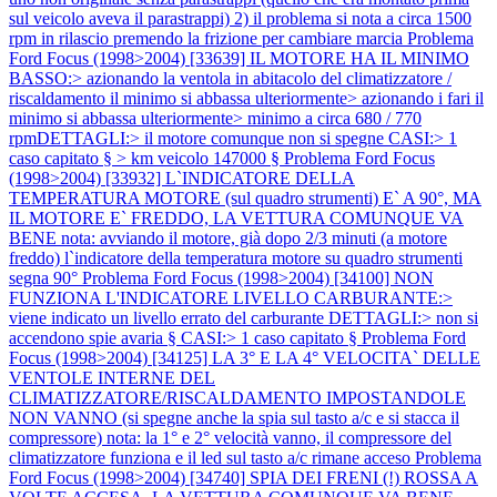
sul veicolo aveva il parastrappi) 2) il problema si nota a circa 1500
rpm in rilascio premendo la frizione per cambiare marcia
Problema
Ford Focus (1998>2004) [33639] IL MOTORE HA IL MINIMO
BASSO:> azionando la ventola in abitacolo del climatizzatore /
riscaldamento il minimo si abbassa ulteriormente> azionando i fari il
minimo si abbassa ulteriormente> minimo a circa 680 / 770
rpmDETTAGLI:> il motore comunque non si spegne CASI:> 1
caso capitato § > km veicolo 147000 §
Problema Ford Focus
(1998>2004) [33932] L`INDICATORE DELLA
TEMPERATURA MOTORE (sul quadro strumenti) E` A 90°, MA
IL MOTORE E` FREDDO, LA VETTURA COMUNQUE VA
BENE nota: avviando il motore, già dopo 2/3 minuti (a motore
freddo) l`indicatore della temperatura motore su quadro strumenti
segna 90°
Problema Ford Focus (1998>2004) [34100] NON
FUNZIONA L'INDICATORE LIVELLO CARBURANTE:>
viene indicato un livello errato del carburante DETTAGLI:> non si
accendono spie avaria § CASI:> 1 caso capitato §
Problema Ford
Focus (1998>2004) [34125] LA 3° E LA 4° VELOCITA` DELLE
VENTOLE INTERNE DEL
CLIMATIZZATORE/RISCALDAMENTO IMPOSTANDOLE
NON VANNO (si spegne anche la spia sul tasto a/c e si stacca il
compressore) nota: la 1° e 2° velocità vanno, il compressore del
climatizzatore funziona e il led sul tasto a/c rimane acceso
Problema
Ford Focus (1998>2004) [34740] SPIA DEI FRENI (!) ROSSA A