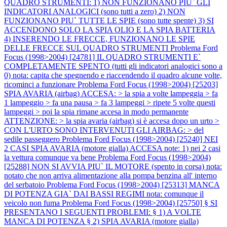
QUADRO STRUMENTI: 1) NON FUNZIONANO PIU` GLI
INDICATORI ANALOGICI (sono tutti a zero) 2) NON
FUNZIONANO PIU` TUTTE LE SPIE (sono tutte spente) 3) SI
ACCENDONO SOLO LA SPIA OLIO E LA SPIA BATTERIA
4) INSERENDO LE FRECCE, FUNZIONANO LE SPIE
DELLE FRECCE SUL QUADRO STRUMENTI
Problema Ford
Focus (1998>2004) [24781] IL QUADRO STRUMENTI E`
COMPLETAMENTE SPENTO (tutti gli indicatori analogici sono a
0) nota: capita che spegnendo e riaccendendo il quadro alcune volte,
ricominci a funzionare
Problema Ford Focus (1998>2004) [25203]
SPIA AVARIA (airbag) ACCESA: > la spia a volte lampeggia > fa
1 lampeggio > fa una pausa > fa 3 lampeggi > ripete 5 volte questi
lampeggi > poi la spia rimane accesa in modo permanente
ATTENZIONE: > la spia avaria (airbag) si è accesa dopo un urto >
CON L'URTO SONO INTERVENUTI GLI AIRBAG: > del
sedile passeggero
Problema Ford Focus (1998>2004) [25240] NEI
2 CASI SPIA AVARIA (motore gialla) ACCESA note: 1) nei 2 casi
la vettura comunque va bene
Problema Ford Focus (1998>2004)
[25288] NON SI AVVIA PIU` IL MOTORE (spento in corsa) nota:
notato che non arriva alimentazione alla pompa benzina all' interno
del serbatoio
Problema Ford Focus (1998>2004) [25313] MANCA
DI POTENZA GIA` DAI BASSI REGIMI nota: comunque il
veicolo non fuma
Problema Ford Focus (1998>2004) [25750] § SI
PRESENTANO I SEGUENTI PROBLEMI: § 1) A VOLTE
MANCA DI POTENZA § 2) SPIA AVARIA (motore gialla)