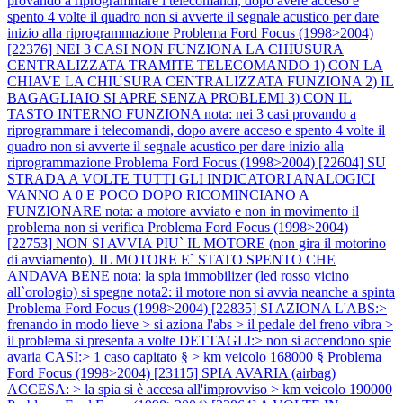
provando a riprogrammare i telecomandi, dopo avere acceso e
spento 4 volte il quadro non si avverte il segnale acustico per dare
inizio alla riprogrammazione
Problema Ford Focus (1998>2004)
[22376] NEI 3 CASI NON FUNZIONA LA CHIUSURA
CENTRALIZZATA TRAMITE TELECOMANDO 1) CON LA
CHIAVE LA CHIUSURA CENTRALIZZATA FUNZIONA 2) IL
BAGAGLIAIO SI APRE SENZA PROBLEMI 3) CON IL
TASTO INTERNO FUNZIONA nota: nei 3 casi provando a
riprogrammare i telecomandi, dopo avere acceso e spento 4 volte il
quadro non si avverte il segnale acustico per dare inizio alla
riprogrammazione
Problema Ford Focus (1998>2004) [22604] SU
STRADA A VOLTE TUTTI GLI INDICATORI ANALOGICI
VANNO A 0 E POCO DOPO RICOMINCIANO A
FUNZIONARE nota: a motore avviato e non in movimento il
problema non si verifica
Problema Ford Focus (1998>2004)
[22753] NON SI AVVIA PIU` IL MOTORE (non gira il motorino
di avviamento). IL MOTORE E` STATO SPENTO CHE
ANDAVA BENE nota: la spia immobilizer (led rosso vicino
all`orologio) si spegne nota2: il motore non si avvia neanche a spinta
Problema Ford Focus (1998>2004) [22835] SI AZIONA L'ABS:>
frenando in modo lieve > si aziona l'abs > il pedale del freno vibra >
il problema si presenta a volte DETTAGLI:> non si accendono spie
avaria CASI:> 1 caso capitato § > km veicolo 168000 §
Problema
Ford Focus (1998>2004) [23115] SPIA AVARIA (airbag)
ACCESA: > la spia si è accesa all'improvviso > km veicolo 190000