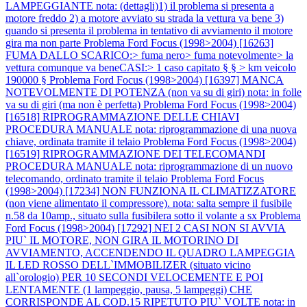
LAMPEGGIANTE nota: (dettagli)1) il problema si presenta a
motore freddo 2) a motore avviato su strada la vettura va bene 3)
quando si presenta il problema in tentativo di avviamento il motore
gira ma non parte
Problema Ford Focus (1998>2004) [16263]
FUMA DALLO SCARICO:> fuma nero> fuma notevolmente> la
vettura comunque va beneCASI:> 1 caso capitato § § > km veicolo
190000 §
Problema Ford Focus (1998>2004) [16397] MANCA
NOTEVOLMENTE DI POTENZA (non va su di giri) nota: in folle
va su di giri (ma non è perfetta)
Problema Ford Focus (1998>2004)
[16518] RIPROGRAMMAZIONE DELLE CHIAVI
PROCEDURA MANUALE nota: riprogrammazione di una nuova
chiave, ordinata tramite il telaio
Problema Ford Focus (1998>2004)
[16519] RIPROGRAMMAZIONE DEI TELECOMANDI
PROCEDURA MANUALE nota: riprogrammazione di un nuovo
telecomando, ordinato tramite il telaio
Problema Ford Focus
(1998>2004) [17234] NON FUNZIONA IL CLIMATIZZATORE
(non viene alimentato il compressore). nota: salta sempre il fusibile
n.58 da 10amp., situato sulla fusibilera sotto il volante a sx
Problema
Ford Focus (1998>2004) [17292] NEI 2 CASI NON SI AVVIA
PIU` IL MOTORE, NON GIRA IL MOTORINO DI
AVVIAMENTO, ACCENDENDO IL QUADRO LAMPEGGIA
IL LED ROSSO DELL`IMMOBILIZER (situato vicino
all`orologio) PER 10 SECONDI VELOCEMENTE E POI
LENTAMENTE (1 lampeggio, pausa, 5 lampeggi) CHE
CORRISPONDE AL COD.15 RIPETUTO PIU` VOLTE nota: in