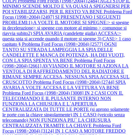
COLPI
Problema Ford Focus (1998>2004) [2484] AGLI STOP IL
MINIMO SCENDE MOLTO E VA QUASI A SPEGNERSI PER
POI STABILIZZARSI, PER IL RESTO VA BENE
Problema Ford
Focus (1998>2004) [2497] SI PRESENTANO I SEGUENTI
PROBLEMI:1) A VOLTE IL MOTORE SI SPEGNE:> si spegne
in decelerazione> si spegne con motore al minimo > comunque si
riavvia subito2) SPIA AVARIA (candelette gialla) ACCESA:>
questa spia si accende quando il motore si spegne 3) CASI:> 1 caso
capitato §
Problema Ford Focus (1998>2004) [2577] OGNI
TANTO SU STRADA LAMPEGGIA LA SPIA DELLE
CANDELETTE E MANCA DI POTENZA, HA DEI VUOTI,
CON LA SPIA SPENTA VA BENE
Problema Ford Focus
(1998>2004) [2661] AVVIANDO IL MOTORE SI AZIONA LA
VENTOLA DI RAFFREDDAMENTO DEL RADIATORE E
RIMANE SEMPRE ACCESA, NESSUNA SPIA ACCESA SUL
CRUSCOTTO
Problema Ford Focus (1998>2004) [2744] SPIA
AVARIA A VOLTE ACCESA E LA VETTURA VA BENE
Problema Ford Focus (1998>2004) [3008] IN 2 CASI CON IL
TELECOMANDO E IL PULSANTE INTERNO NON
FUNZIONA LA CHIUSURA E L`APERTURA
CENTRALIZZATA DI TUTTE LE PORTE (si aprono solamente
le porte con la chiave singolarmente) IN 1 CASO (veicolo senza
telecomando) NON FUNZIONA PIU` LA CHIUSURA
CENTRALIZZATA TRAMITE LA CHIAVE
Problema Ford
Focus (1998>2004) [3124] IN 1 CASO A MOTORE FREDDO