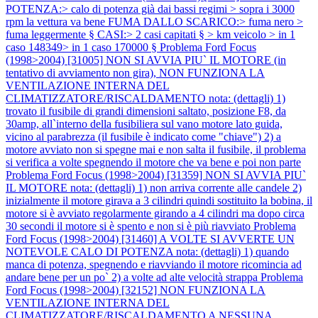
POTENZA:> calo di potenza già dai bassi regimi > sopra i 3000
rpm la vettura va bene FUMA DALLO SCARICO:> fuma nero >
fuma leggermente § CASI:> 2 casi capitati § > km veicolo > in 1
caso 148349> in 1 caso 170000 §
Problema Ford Focus
(1998>2004) [31005] NON SI AVVIA PIU` IL MOTORE (in
tentativo di avviamento non gira), NON FUNZIONA LA
VENTILAZIONE INTERNA DEL
CLIMATIZZATORE/RISCALDAMENTO nota: (dettagli) 1)
trovato il fusibile di grandi dimensioni saltato, posizione F8, da
30amp, all`interno della fusibiliera sul vano motore lato guida,
vicino al parabrezza (il fusibile è indicato come "chiave") 2) a
motore avviato non si spegne mai e non salta il fusibile, il problema
si verifica a volte spegnendo il motore che va bene e poi non parte
Problema Ford Focus (1998>2004) [31359] NON SI AVVIA PIU`
IL MOTORE nota: (dettagli) 1) non arriva corrente alle candele 2)
inizialmente il motore girava a 3 cilindri quindi sostituito la bobina, il
motore si è avviato regolarmente girando a 4 cilindri ma dopo circa
30 secondi il motore si è spento e non si è più riavviato
Problema
Ford Focus (1998>2004) [31460] A VOLTE SI AVVERTE UN
NOTEVOLE CALO DI POTENZA nota: (dettagli) 1) quando
manca di potenza, spegnendo e riavviando il motore ricomincia ad
andare bene per un po` 2) a volte ad alte velocità strappa
Problema
Ford Focus (1998>2004) [32152] NON FUNZIONA LA
VENTILAZIONE INTERNA DEL
CLIMATIZZATORE/RISCALDAMENTO A NESSUNA