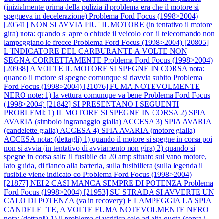
(inizialmente prima della pulizia il problema era che il motore si
spegneva in decelerazione)
Problema Ford Focus (1998>2004)
[20541] NON SI AVVIA PIU` IL MOTORE (in tentativo il motore
gira) nota: quando si apre o chiude il veicolo con il telecomando non
lampeggiano le frecce
Problema Ford Focus (1998>2004) [20805]
L`INDICATORE DEL CARBURANTE A VOLTE NON
SEGNA CORRETTAMENTE
Problema Ford Focus (1998>2004)
[20938] A VOLTE IL MOTORE SI SPEGNE IN CORSA nota:
quando il motore si spegne comunque si riavvia subito
Problema
Ford Focus (1998>2004) [21076] FUMA NOTEVOLMENTE
NERO note: 1) la vettura comunque va bene
Problema Ford Focus
(1998>2004) [21842] SI PRESENTANO I SEGUENTI
PROBLEMI: 1) IL MOTORE SI SPEGNE IN CORSA 2) SPIA
AVARIA (simbolo ingranaggio gialla) ACCESA 3) SPIA AVARIA
(candelette gialla) ACCESA 4) SPIA AVARIA (motore gialla)
ACCESA nota: (dettagli) 1) quando il motore si spegne in corsa poi
non si avvia (in tentativo di avviamento non gira) 2) quando si
spegne in corsa salta il fusibile da 20 amp situato sul vano motore,
lato guida, di fianco alla batteria, sulla fusibiliera (sulla legenda il
fusibile viene indicato co
Problema Ford Focus (1998>2004)
[21877] NEI 2 CASI MANCA SEMPRE DI POTENZA
Problema
Ford Focus (1998>2004) [21953] SU STRADA SI AVVERTE UN
CALO DI POTENZA (va in recovery) E LAMPEGGIA LA SPIA
CANDELETTE, A VOLTE FUMA NOTEVOLMENTE NERO
nota: (dettagli) 1) il problema si verifica solo ad alta quota (sopra i