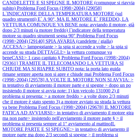
CANDELETTE E SI SPEGNE IL MOTORE (comunque si riavvia
subito)
Problema Ford Focus (1998>2004) [29058]
L`INDICATORE DELLA TEMPERATURA MOTORE (sul
quadro strumenti) E` A 90°, MA IL MOTORE E` FREDDO, LA
VETTURA COMUNQUE VA BENE nota: avviando il motore, già
dopo 2/3 minuti (a motore freddo) l`indicatore della temperatura
motore su quadro strumenti segna 90°
Problema Ford Focus
(1998>2004) [29140] SPIA AVARIA (candelette / gialla)
ACCESA:> lampeggiante > la spia si accende a volte > la spia si
accende su strada DETTAGLI:> la vettura comunque va
beneCASI:> 1 caso capitato §
Problema Ford Focus (1998>2004)
[29361] TRAMITE IL TELECOMANDO LA VETTURA SI
CHIUDE MA SI RIAPRE SUBITO nota: la porta lato guida
rimane sempre aperta non si apre e chiude mai
Problema Ford Focus
(1998>2004) [29578] A VOLTE IL MOTORE NON SI AVVIA: >
in tentativo di avviamento il motore parte e si spegne > dopo un po
insistendo il motore si avvia note: 1) km veicolo 131000 2) il
problema si presenta: > a motore freddo > a volte dopo 2/3 minuti
che il motore è stato spento 3) a motore avviato su strada la vettura
va bene
Problema Ford Focus (1998>2004) [29678] IL MOTORE
FATICA AD AVVIARSI:> in tentativo di avviamento il motore gira
ma non parte> insistendo nell'avviamento il motore parte § > il
problema si presenta sempre al 1° avviamento al mattinoIL
MOTORE PARTE E SI SPEGNE:> in tentativo di avviamento il
motore parte ma dopo 2/3 secondi si spegne > il problema si