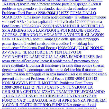
1600mt) 2) notato che a motore freddo parte e si spegne 3) con il
problema spegnendo e riavviando, ricomincia ad andare bene
Problema Ford Focus (1998>2004) [21972] FUMA DALLO
SCARICO:> fuma nero> fuma notevolmente> la vettura comunque
va beneCASI:> 1 caso capitato § > km veicolo 174000
Problema
Ford Focus (1998>2004) [22080] AVVIANDO IL MOTORE LA
SPIA AIRBAG FA 5 LAMPEGGI E POI RIMANE SEMPRE
ACCESA. GIRANDO IL VOLANTE A VOLTE IL CLACSON
NON FUNZIONA nota: il lampeggio della spia (un lampeggio
pausa ripetuto 5 volte) corrisponde a codice 1 = "airbag lato
conducente"
Problema Ford Focus (1998>2004) [22110] NON SI
AVVIA PIU` IL MOTORE E IN TENTATIVO DI
AVVIAMENTO LAMPEGGIA LA SPIA IMMOBILIZER (led
rosso vicino all`orologio) nota: il problema si è presentato dopo
avere sostituito la pompa di iniezione e la centralina pompa (messa
rigenerata ford), comunque anche prima del cambio il motore non
partiva ma non lampeggiava la spia immobilizer e su iniezione erano
presenti altri errori
Problema Ford Focus (1998>2004) [22143]
NON SI AVVIA PIU` IL MOTORE
Problema Ford Focus
(1998>2004) [22372] NEI 3 CASI NON FUNZIONA LA
CHIUSURA CENTRALIZZATA TRAMITE TELECOMANDO
1) CON LA CHIAVE LA CHIUSURA CENTRALIZZATA
FUNZIONA 2) IL BAGAGLIAIO SI APRE SENZA PROBLEMI
3) CON IL TASTO INTERNO FUNZIONA nota: nei 3 casi