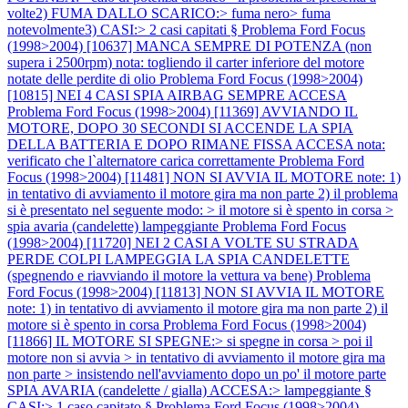
volte2) FUMA DALLO SCARICO:> fuma nero> fuma
notevolmente3) CASI:> 2 casi capitati §
Problema Ford Focus
(1998>2004) [10637] MANCA SEMPRE DI POTENZA (non
supera i 2500rpm) nota: togliendo il carter inferiore del motore
notate delle perdite di olio
Problema Ford Focus (1998>2004)
[10815] NEI 4 CASI SPIA AIRBAG SEMPRE ACCESA
Problema Ford Focus (1998>2004) [11369] AVVIANDO IL
MOTORE, DOPO 30 SECONDI SI ACCENDE LA SPIA
DELLA BATTERIA E DOPO RIMANE FISSA ACCESA nota:
verificato che l`alternatore carica correttamente
Problema Ford
Focus (1998>2004) [11481] NON SI AVVIA IL MOTORE note: 1)
in tentativo di avviamento il motore gira ma non parte 2) il problema
si è presentato nel seguente modo: > il motore si è spento in corsa >
spia avaria (candelette) lampeggiante
Problema Ford Focus
(1998>2004) [11720] NEI 2 CASI A VOLTE SU STRADA
PERDE COLPI LAMPEGGIA LA SPIA CANDELETTE
(spegnendo e riavviando il motore la vettura va bene)
Problema
Ford Focus (1998>2004) [11813] NON SI AVVIA IL MOTORE
note: 1) in tentativo di avviamento il motore gira ma non parte 2) il
motore si è spento in corsa
Problema Ford Focus (1998>2004)
[11866] IL MOTORE SI SPEGNE:> si spegne in corsa > poi il
motore non si avvia > in tentativo di avviamento il motore gira ma
non parte > insistendo nell'avviamento dopo un po' il motore parte
SPIA AVARIA (candelette / gialla) ACCESA:> lampeggiante §
CASI:> 1 caso capitato §
Problema Ford Focus (1998>2004)