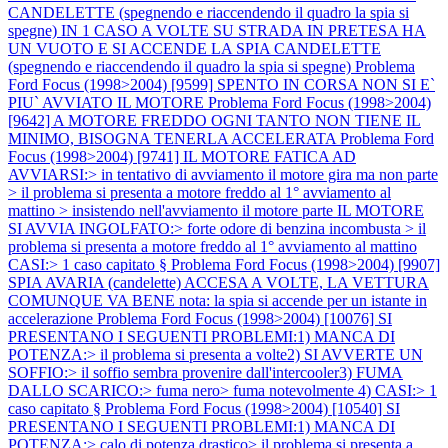
CANDELETTE (spegnendo e riaccendendo il quadro la spia si
spegne) IN 1 CASO A VOLTE SU STRADA IN PRETESA HA
UN VUOTO E SI ACCENDE LA SPIA CANDELETTE
(spegnendo e riaccendendo il quadro la spia si spegne)
Problema
Ford Focus (1998>2004) [9599] SPENTO IN CORSA NON SI E`
PIU` AVVIATO IL MOTORE
Problema Ford Focus (1998>2004)
[9642] A MOTORE FREDDO OGNI TANTO NON TIENE IL
MINIMO, BISOGNA TENERLA ACCELERATA
Problema Ford
Focus (1998>2004) [9741] IL MOTORE FATICA AD
AVVIARSI:> in tentativo di avviamento il motore gira ma non parte
> il problema si presenta a motore freddo al 1° avviamento al
mattino > insistendo nell'avviamento il motore parte IL MOTORE
SI AVVIA INGOLFATO:> forte odore di benzina incombusta > il
problema si presenta a motore freddo al 1° avviamento al mattino
CASI:> 1 caso capitato §
Problema Ford Focus (1998>2004) [9907]
SPIA AVARIA (candelette) ACCESA A VOLTE, LA VETTURA
COMUNQUE VA BENE nota: la spia si accende per un istante in
accelerazione
Problema Ford Focus (1998>2004) [10076] SI
PRESENTANO I SEGUENTI PROBLEMI:1) MANCA DI
POTENZA:> il problema si presenta a volte2) SI AVVERTE UN
SOFFIO:> il soffio sembra provenire dall'intercooler3) FUMA
DALLO SCARICO:> fuma nero> fuma notevolmente 4) CASI:> 1
caso capitato §
Problema Ford Focus (1998>2004) [10540] SI
PRESENTANO I SEGUENTI PROBLEMI:1) MANCA DI
POTENZA:> calo di potenza drastico> il problema si presenta a