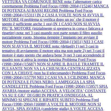
VETTURA VA COMUNQUE BENE nota: l`alternatore carica
correttamente
Problema Ford Focus (1998>2004) [15246] MANCA
DI POTENZA AI BASSI REGIMI
Problema Ford Focus
(1998>2004) [15311] IN 2 CASI A VOLTE NON SI AVVIA IL
MOTORE (il problema si verifica dopo un po` che il motore è
spento è sufficiente anche 1 ora) IN 1 CASO NON SI AVVIA
PIU`IL MOTORE (inizialmente si spegneva in corsa e faticava a
ripartire) nota: nei 3 casi quando non parte notato il filtro gasolio
parzialmente vuoto, bisogna riempire l`impianto per avviare il
motore
Problema Ford Focus (1998>2004) [15651] NEI 3 CASI
NON SI AVVIA IL MOTORE nota: (dettagli) 1) nei 3 casi in
tentativo di avviamento il motore gira ma non parte 2) nei 3 casi il
motore è stato spento che andava bene 3) nei 3 casi accendendo il
quadro non si attiva la pompa benzina
Problema Ford Focus
(1998>2004) [15687] NON SI APRE IL BAULE TRAMITE IL
PULSANTE NON VA LA CHIUSURA CENTRALIZZATA
CON LA CHIAVE (non ha il telecomando)
Problema Ford Focus
(1998>2004) [15779] NEI 2 CASI VA A 3 CILINDRI, MANCA
DI POTENZA E FUMA NERO. LAMPEGGIA LA SPIA
CANDELETTE
Problema Ford Focus (1998>2004) [15957] SPIA
AVARIA (motore gialla) ACCESA. A VELOCITA` COSTANTE
VA SU E GIU` DI GIRI IN PRATICA ONDEGGIA. AL
MINIMO SI SPEGNE E RIPARTE SUBITO
Problema Ford
Focus (1998>2004) [16088] A VOLTE IL MOTORE NON SI
AVVIA, SPIA AVARIA (candelette gialla) A VOLTE ACCESA