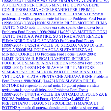
(1998>2004) [13608] A MOTORE FREDDO AVVIANDOLO VA
A 3 CILINDRI PER CIRCA 5 MINUTI E DOPO VA BENE
CON IL PROBLEMA ACCELERANDO PER I PRIMI 2
MINUTI FUMA E NON RENDE PERFETTAMENTE nota: il
problema si verifica specialmente ini inverno
Problema Ford Focus
(1998>2004) [13832] NON SI AVVIA PIU` IL MOTORE FUMA
TANTO NERO nota: il motore era stato spento che andava bene
Problema Ford Focus (1998>2004) [14059] AL MATTINO OGNI
TANTO FATICA A PARTIRE, SU STRADA NON RENDE E
FUMA NERO DALLO SCARICO
Problema Ford Focus
(1998>2004) [14262] A VOLTE SU STRADA VA SU DI GIRI
FINO A 5000RPM, POI DA SOLA SI STABILIZZA AL
MINIMO CORRETTO
Problema Ford Focus (1998>2004)
[14343] NON VA IL RISCALDAMENTO INTERNO,
FUORIESCE SEMPRE ARIA FREDDA
Problema Ford Focus
(1998>2004) [14385] NON SI AVVIA PIU` IL MOTORE
SEMBRA PARTIRE MA NON PARTE FUMA BIANCO LA
VETTURA E` STATA SPENTA CHE ANDAVA BENE
Problema
Ford Focus (1998>2004) [14473] NON SI AVVIA PIU` IL
MOTORE (si è spento in corsa) nota: 15 giorni prima era stata
revisionata la pompa di iniezione
Problema Ford Focus
(1998>2004) [14487] A VOLTE HA UN CALO DI POTENZA E
POI VA
Problema Ford Focus (1998>2004) [14693] SI
PRESENTANO I SEGUENTI PROBLEMI:1) MANCA DI
POTENZA:> calo di potenza drastico> il problema si presenta ad