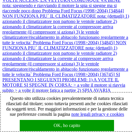
VOLTE ACCESA, LA VETTURA COMUNQUE VA BENE
nota: spegnendo e riavviando il motore la spia si spegne ma si
riaccende poco dopo
Problema Ford Focus (1998>2004) [34844]
NON FUNZIONA PIU` IL CLIMATIZZATORE nota: (dettagli) 1)
azionando il climatizzatore non partono le ventole radiatore 2)
azionando il climatizzatore la corrente al compressore arriva
regolarmente (il compressore si aziona) 3) le ventole
climatizzatore/riscaldamento in abitacolo funzionano regolarmente a
tutte le velocita`
Problema Ford Focus (1998>2004) [34845] NON
FUNZIONA PIU` IL CLIMATIZZATORE nota: (dettagli) 1)
azionando il climatizzatore non partono le ventole radiatore 2)
azionando il climatizzatore la corrente al compressore arriva
regolarmente (il compressore si aziona) 3) le ventole
climatizzatore/riscaldamento in abitacolo funzionano regolarmente a
tutte le velocita`
Problema Ford Focus (1998>2004) [36745] SI
PRESENTANO I SEGUENTI PROBLEMI: 1) A VOLTE IL
MOTORE SI SPEGNE IN CORSA: > a volte il motore si riavvia
subito > a volte il motore fatica a partire 2) SPIA AVARIA
(candelette gialla) A VOLTE ACCESA: > la spia lampeggia > la
Questo sito utilizza cookies prevalentemente di natura tecnica
spia si accende quando il motore si spegne in corsa > km veicolo
rilasciati dal titolare; sono tuttavia presenti anche cookies rilasciati
116243
Problema Ford Focus (1998>2004) [37032]
da soggetti terzi. Per maggiori informazioni e per la gestione delle
IMPOSTANDO LA 3° E LA 4° VELOCITA` DELLA
sue preferenze consulti la pagina
note legali privacy e cookies
VENTOLA IN ABITACOLO SI SPEGNE IL
CLIMATIZZATORE (si spegne la spia sul tasto A/C) e non
OK, ho capito
funziona la ventola in abitacolo nota: impostando la 1° e la 2°