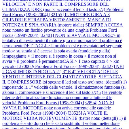
VELOCITA` E NON PARTE IL COMPRESSORE DEL
CLIMATIZZATORE (non si accende il led sul tasto a/c)
Problema
Ford Focus (1998>2004) [32155] IL MOTORE GIRA A 3
CILINDRI E STRAPPA VISTOSAMENTE, MANCA DI
POTENZA E SPIA AVARIA (motore gialla) SEMPRE ACCESA
nota: notato un fischio provenire da una cinghia
Problema Ford
Focus (1998>2004) [32401] NON SI AVVIA IL MOTORE:> in
tentativo di avviamento il motore gira ma non parte> il problema è
permanenteDETTAGLI:> il problema si è presentato nel seguente
modo> su strada si è accesa la spia avaria (candelette gialla)
lampeggiante > il motore si è spento in corsa > il motore non si
avvia > il problema è permanenteCASI:> 1 caso capitato § > km
veicolo 137000 §
Problema Ford Focus (1998>2004) [32427] NEI
2 CASI IMPOSTANDO LA 2°, 3° E 4° VELOCITA` DELLE
VENTOLE INTERNE DEL CLIMATIZZATORE, SI STACCA
IL COMPRESSORE (si spegne il led sul tasto a/c) nota: (dettagli) 1)
impostando la 1° velocità delle ventole, il climatizzatore funziona (si
aziona il compressore e si accende il led sul tasto a/c) 2) le ventole
interne del climatizzatore funzionano comunque a tutte e 4 le
velocità
Problema Ford Focus (1998>2004) [32894] NON SI
AVVIA IL MOTORE nota: non arriva corrente alle candele
Problema Ford Focus (1998>2004) [33525] A VOLTE IL
MOTORE VIBRA NOTEVOLMENTE (batte) nota: (dettaglI) 1) il
problema è sorto dopo che è stato sostituito il volano mettendone
uno non originale senza parastrappi (quello che era montato prima