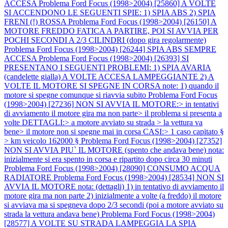
ACCESA
Problema Ford Focus (1998>2004) [25860] A VOLTE
SI ACCENDONO LE SEGUENTI SPIE: 1) SPIA ABS 2) SPIA
FRENI (!) ROSSA
Problema Ford Focus (1998>2004) [26150] A
MOTORE FREDDO FATICA A PARTIRE, POI SI AVVIA PER
POCHI SECONDI A 2/3 CILINDRI (dopo gira regolarmente)
Problema Ford Focus (1998>2004) [26244] SPIA ABS SEMPRE
ACCESA
Problema Ford Focus (1998>2004) [26393] SI
PRESENTANO I SEGUENTI PROBLEMI: 1) SPIA AVARIA
(candelette gialla) A VOLTE ACCESA LAMPEGGIANTE 2) A
VOLTE IL MOTORE SI SPEGNE IN CORSA note: 1) quando il
motore si spegne comunque si riavvia subito
Problema Ford Focus
(1998>2004) [27236] NON SI AVVIA IL MOTORE:> in tentativi
di avviamento il motore gira ma non parte> il problema si presenta a
volte DETTAGLI:> a motore avviato su strada > la vettura va
bene> il motore non si spegne mai in corsa CASI:> 1 caso capitato §
> km veicolo 162000 §
Problema Ford Focus (1998>2004) [27352]
NON SI AVVIA PIU` IL MOTORE (spento che andava bene) nota:
inizialmente si era spento in corsa e ripartito dopo circa 30 minuti
Problema Ford Focus (1998>2004) [28090] CONSUMO ACQUA
RADIATORE
Problema Ford Focus (1998>2004) [28534] NON SI
AVVIA IL MOTORE nota: (dettagli) 1) in tentativo di avviamento il
motore gira ma non parte 2) inizialmente a volte (a freddo) il motore
si avviava ma si spegneva dopo 2/3 secondi (poi a motore avviato su
strada la vettura andava bene)
Problema Ford Focus (1998>2004)
[28577] A VOLTE SU STRADA LAMPEGGIA LA SPIA