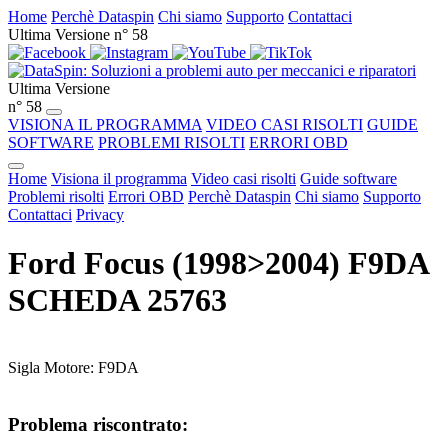
Home
Perchè Dataspin
Chi siamo
Supporto
Contattaci
Ultima Versione n° 58
Ultima Versione
n° 58
VISIONA IL PROGRAMMA
VIDEO CASI RISOLTI
GUIDE
SOFTWARE
PROBLEMI RISOLTI
ERRORI OBD
Home
Visiona il programma
Video casi risolti
Guide software
Problemi risolti
Errori OBD
Perchè Dataspin
Chi siamo
Supporto
Contattaci
Privacy
Ford Focus (1998>2004) F9DA
SCHEDA 25763
Sigla Motore: F9DA
Problema riscontrato: