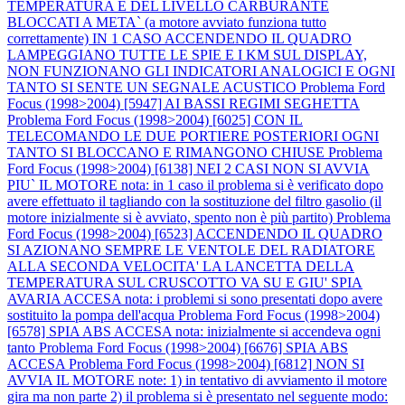
TEMPERATURA E DEL LIVELLO CARBURANTE
BLOCCATI A META` (a motore avviato funziona tutto
correttamente) IN 1 CASO ACCENDENDO IL QUADRO
LAMPEGGIANO TUTTE LE SPIE E I KM SUL DISPLAY,
NON FUNZIONANO GLI INDICATORI ANALOGICI E OGNI
TANTO SI SENTE UN SEGNALE ACUSTICO
Problema Ford
Focus (1998>2004) [5947] AI BASSI REGIMI SEGHETTA
Problema Ford Focus (1998>2004) [6025] CON IL
TELECOMANDO LE DUE PORTIERE POSTERIORI OGNI
TANTO SI BLOCCANO E RIMANGONO CHIUSE
Problema
Ford Focus (1998>2004) [6138] NEI 2 CASI NON SI AVVIA
PIU` IL MOTORE nota: in 1 caso il problema si è verificato dopo
avere effettuato il tagliando con la sostituzione del filtro gasolio (il
motore inizialmente si è avviato, spento non è più partito)
Problema
Ford Focus (1998>2004) [6523] ACCENDENDO IL QUADRO
SI AZIONANO SEMPRE LE VENTOLE DEL RADIATORE
ALLA SECONDA VELOCITA' LA LANCETTA DELLA
TEMPERATURA SUL CRUSCOTTO VA SU E GIU' SPIA
AVARIA ACCESA nota: i problemi si sono presentati dopo avere
sostituito la pompa dell'acqua
Problema Ford Focus (1998>2004)
[6578] SPIA ABS ACCESA nota: inizialmente si accendeva ogni
tanto
Problema Ford Focus (1998>2004) [6676] SPIA ABS
ACCESA
Problema Ford Focus (1998>2004) [6812] NON SI
AVVIA IL MOTORE note: 1) in tentativo di avviamento il motore
gira ma non parte 2) il problema si è presentato nel seguente modo: