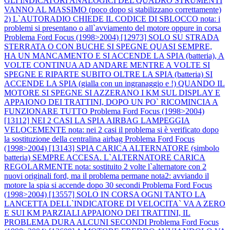
GLI INDICATORI ANALOGICI DEL QUADRO STRUMENTI
VANNO AL MASSIMO (poco dopo si stabilizzano correttamente)
2) L`AUTORADIO CHIEDE IL CODICE DI SBLOCCO nota: i
problemi si presentano o all`avviamento del motore oppure in corsa
Problema Ford Focus (1998>2004) [12973] SOLO SU STRADA
STERRATA O CON BUCHE SI SPEGNE QUASI SEMPRE,
HA UN MANCAMENTO E SI ACCENDE LA SPIA (batteria), A
VOLTE CONTINUA AD ANDARE MENTRE A VOLTE SI
SPEGNE E RIPARTE SUBITO OLTRE LA SPIA (batteria) SI
ACCENDE LA SPIA (gialla con un ingranaggio e !) QUANDO IL
MOTORE SI SPEGNE SI AZZERANO I KM SUL DISPLAY E
APPAIONO DEI TRATTINI, DOPO UN PO` RICOMINCIA A
FUNZIONARE TUTTO
Problema Ford Focus (1998>2004)
[13112] NEI 2 CASI LA SPIA AIRBAG LAMPEGGIA
VELOCEMENTE nota: nei 2 casi il problema si è verificato dopo
la sostituzione della centralina airbag
Problema Ford Focus
(1998>2004) [13143] SPIA CARICA ALTERNATORE (simbolo
batteria) SEMPRE ACCESA. L`ALTERNATORE CARICA
REGOLARMENTE nota: sostituito 2 volte l`alternatore con 2
nuovi originali ford, ma il problema permane nota2: avviando il
motore la spia si accende dopo 30 secondi
Problema Ford Focus
(1998>2004) [13557] SOLO IN CORSA OGNI TANTO LA
LANCETTA DELL`INDICATORE DI VELOCITA` VA A ZERO
E SUI KM PARZIALI APPAIONO DEI TRATTINI, IL
PROBLEMA DURA ALCUNI SECONDI
Problema Ford Focus