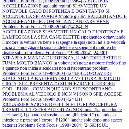
Problema Ford Focus (1998>2004) [23864] A VOLTE IN
ACCELERAZIONE (agli alti regimi) SI AVVERTE UN
NOTEVOLE CALO DI POTENZA E OGNI TANTO SI
ACCENDE LA SPI AVARIA (motore gialla), RALLENTANDO E
ACCELERANDO RICOMINCIA AD ANDARE BENE
Problema Ford Focus (1998>2004) [24184] IN
ACCELERAZIONE SI AVVERTE UN CALO DI POTENZA E
LAMPEGGIA LA SPIA CANDELETTE (spegnendo e riavviando
il motore la vettura va bene e si spegne la spia) nota: ad alte velocità
inizia a lampeggiare la spia candelette e si spegne il motore che
riparte subito
Problema Ford Focus (1998>2004) [24230]
STRAPPA E MANCA DI POTENZA, IL MOTORE BATTE E
FUMA MOLTO BIANCO (a volte nero) nota: a motore freddo fino
a quando non inizia a scaldarsi non si riscontrano problemi
Problema Ford Focus (1998>2004) [24430] DOPO AVERE
STACCATO LA BATTERIA DELLA VETTURA 30 MINUTI
CIRCA, SI E` PRESENTATO SU INIEZIONE L`ERRORE
COD. "P1200", COMUNQUE NON SI RISCONTRANO
PROBLEMA AL VEICOLO E NON VI SONO SPIE ACCESE
Problema Ford Focus (1998>2004) [24431]
RICLASSIFICAZIONE DEGLI INIETTORI PROCEDURA
TRAMITE IL TESTER AUTODIAGNOSI nota: (la procedura è
necessaria) 1) quando si sostituiscono gli iniettori 2) quando su
iniezione è presente l`errore "P1200" (anche solo dopo uno stacco
batteria)
Problema Ford Focus (1998>2004) [24593] SUL