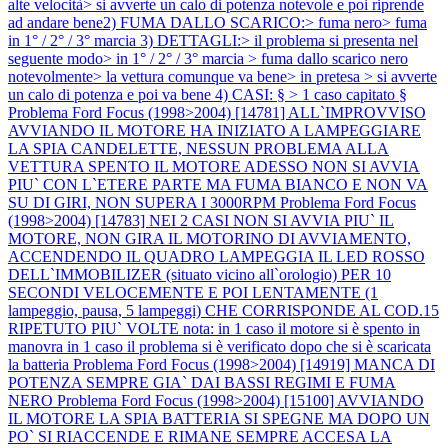
alte velocità> si avverte un calo di potenza notevole e poi riprende
ad andare bene2) FUMA DALLO SCARICO:> fuma nero> fuma
in 1° / 2° / 3° marcia 3) DETTAGLI:> il problema si presenta nel
seguente modo> in 1° / 2° / 3° marcia > fuma dallo scarico nero
notevolmente> la vettura comunque va bene> in pretesa > si avverte
un calo di potenza e poi va bene 4) CASI: § > 1 caso capitato §
Problema Ford Focus (1998>2004) [14781] ALL`IMPROVVISO
AVVIANDO IL MOTORE HA INIZIATO A LAMPEGGIARE
LA SPIA CANDELETTE, NESSUN PROBLEMA ALLA
VETTURA SPENTO IL MOTORE ADESSO NON SI AVVIA
PIU` CON L`ETERE PARTE MA FUMA BIANCO E NON VA
SU DI GIRI, NON SUPERA I 3000RPM
Problema Ford Focus
(1998>2004) [14783] NEI 2 CASI NON SI AVVIA PIU` IL
MOTORE, NON GIRA IL MOTORINO DI AVVIAMENTO,
ACCENDENDO IL QUADRO LAMPEGGIA IL LED ROSSO
DELL`IMMOBILIZER (situato vicino all`orologio) PER 10
SECONDI VELOCEMENTE E POI LENTAMENTE (1
lampeggio, pausa, 5 lampeggi) CHE CORRISPONDE AL COD.15
RIPETUTO PIU` VOLTE nota: in 1 caso il motore si è spento in
manovra in 1 caso il problema si è verificato dopo che si è scaricata
la batteria
Problema Ford Focus (1998>2004) [14919] MANCA DI
POTENZA SEMPRE GIA` DAI BASSI REGIMI E FUMA
NERO
Problema Ford Focus (1998>2004) [15100] AVVIANDO
IL MOTORE LA SPIA BATTERIA SI SPEGNE MA DOPO UN
PO` SI RIACCENDE E RIMANE SEMPRE ACCESA LA