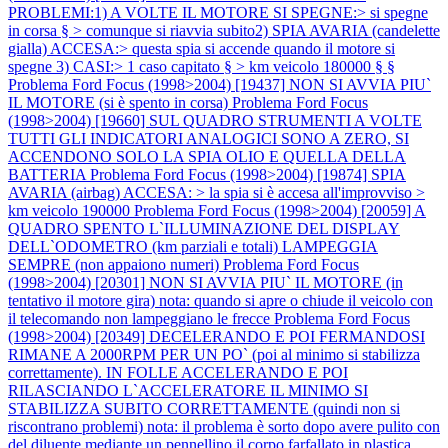
PROBLEMI:1) A VOLTE IL MOTORE SI SPEGNE:> si spegne
in corsa § > comunque si riavvia subito2) SPIA AVARIA (candelette
gialla) ACCESA:> questa spia si accende quando il motore si
spegne 3) CASI:> 1 caso capitato § > km veicolo 180000 § §
Problema Ford Focus (1998>2004) [19437] NON SI AVVIA PIU`
IL MOTORE (si è spento in corsa)
Problema Ford Focus
(1998>2004) [19660] SUL QUADRO STRUMENTI A VOLTE
TUTTI GLI INDICATORI ANALOGICI SONO A ZERO, SI
ACCENDONO SOLO LA SPIA OLIO E QUELLA DELLA
BATTERIA
Problema Ford Focus (1998>2004) [19874] SPIA
AVARIA (airbag) ACCESA: > la spia si è accesa all'improvviso >
km veicolo 190000
Problema Ford Focus (1998>2004) [20059] A
QUADRO SPENTO L`ILLUMINAZIONE DEL DISPLAY
DELL`ODOMETRO (km parziali e totali) LAMPEGGIA
SEMPRE (non appaiono numeri)
Problema Ford Focus
(1998>2004) [20301] NON SI AVVIA PIU` IL MOTORE (in
tentativo il motore gira) nota: quando si apre o chiude il veicolo con
il telecomando non lampeggiano le frecce
Problema Ford Focus
(1998>2004) [20349] DECELERANDO E POI FERMANDOSI
RIMANE A 2000RPM PER UN PO` (poi al minimo si stabilizza
correttamente). IN FOLLE ACCELERANDO E POI
RILASCIANDO L`ACCELERATORE IL MINIMO SI
STABILIZZA SUBITO CORRETTAMENTE (quindi non si
riscontrano problemi) nota: il problema è sorto dopo avere pulito con
del diluente mediante un pennellino il corpo farfallato in plastica