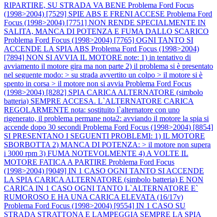
RIPARTIRE, SU STRADA VA BENE
Problema Ford Focus
(1998>2004) [7529] SPIE ABS E FRENI ACCESE
Problema Ford
Focus (1998>2004) [7751] NON RENDE SPECIALMENTE IN
SALITA, MANCA DI POTENZA E FUMA DALLO SCARICO
Problema Ford Focus (1998>2004) [7765] OGNI TANTO SI
ACCENDE LA SPIA ABS
Problema Ford Focus (1998>2004)
[7894] NON SI AVVIA IL MOTORE note: 1) in tentativo di
avviamento il motore gira ma non parte 2) il problema si è presentato
nel seguente modo: > su strada avvertito un colpo > il motore si è
spento in corsa > il motore non si avvia
Problema Ford Focus
(1998>2004) [8282] SPIA CARICA ALTERNATORE (simbolo
batteria) SEMPRE ACCESA. L`ALTERNATORE CARICA
REGOLARMENTE nota: sostituito l`alternatore con uno
rigenerato, il problema permane nota2: avviando il motore la spia si
accende dopo 30 secondi
Problema Ford Focus (1998>2004) [8854]
SI PRESENTANO I SEGUENTI PROBLEMI: 1) IL MOTORE
SBORBOTTA 2) MANCA DI POTENZA: > il motore non supera
i 3000 rpm 3) FUMA NOTEVOLMENTE 4) A VOLTE IL
MOTORE FATICA A PARTIRE
Problema Ford Focus
(1998>2004) [9049] IN 1 CASO OGNI TANTO SI ACCENDE
LA SPIA CARICA ALTERNATORE (simbolo batteria) E NON
CARICA IN 1 CASO OGNI TANTO L`ALTERNATORE E`
RUMOROSO E HA UNA CARICA ELEVATA (16/17v)
Problema Ford Focus (1998>2004) [9554] IN 1 CASO SU
STRADA STRATTONA E LAMPEGGIA SEMPRE LA SPIA