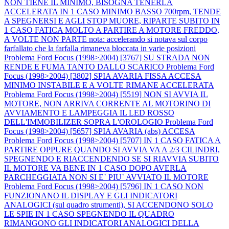
NON TIENE IL MINIMO, BISOGNA TENERLA
ACCELERATA IN 1 CASO MINIMO BASSO 700rpm, TENDE
A SPEGNERSI E AGLI STOP MUORE, RIPARTE SUBITO IN
1 CASO FATICA MOLTO A PARTIRE A MOTORE FREDDO,
A VOLTE NON PARTE nota: accelerando si notava sul corpo
farfallato che la farfalla rimaneva bloccata in varie posizioni
Problema Ford Focus (1998>2004) [3767] SU STRADA NON
RENDE E FUMA TANTO DALLO SCARICO
Problema Ford
Focus (1998>2004) [3802] SPIA AVARIA FISSA ACCESA
MINIMO INSTABILE E A VOLTE RIMANE ACCELERATA
Problema Ford Focus (1998>2004) [5519] NON SI AVVIA IL
MOTORE, NON ARRIVA CORRENTE AL MOTORINO DI
AVVIAMENTO E LAMPEGGIA IL LED ROSSO
DELL'IMMOBILIZER SOPRA L'OROLOGIO
Problema Ford
Focus (1998>2004) [5657] SPIA AVARIA (abs) ACCESA
Problema Ford Focus (1998>2004) [5707] IN 1 CASO FATICA A
PARTIRE OPPURE QUANDO SI AVVIA VA A 2/3 CILINDRI,
SPEGNENDO E RIACCENDENDO SE SI RIAVVIA SUBITO
IL MOTORE VA BENE IN 1 CASO DOPO AVERLA
PARCHEGGIATA NON SI E` PIU` AVVIATO IL MOTORE
Problema Ford Focus (1998>2004) [5796] IN 1 CASO NON
FUNZIONANO IL DISPLAY E GLI INDICATORI
ANALOGICI (sul quadro strumenti), SI ACCENDONO SOLO
LE SPIE IN 1 CASO SPEGNENDO IL QUADRO
RIMANGONO GLI INDICATORI ANALOGICI DELLA