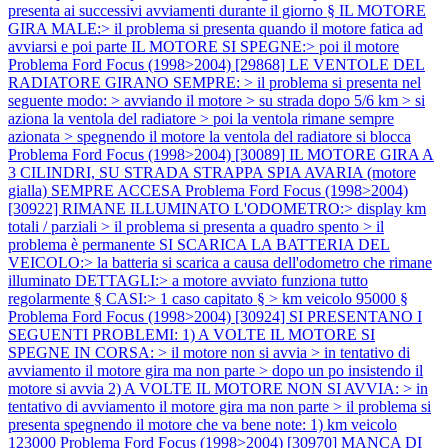
presenta ai successivi avviamenti durante il giorno § IL MOTORE
GIRA MALE:> il problema si presenta quando il motore fatica ad
avviarsi e poi parte IL MOTORE SI SPEGNE:> poi il motore
Problema Ford Focus (1998>2004) [29868] LE VENTOLE DEL
RADIATORE GIRANO SEMPRE: > il problema si presenta nel
seguente modo: > avviando il motore > su strada dopo 5/6 km > si
aziona la ventola del radiatore > poi la ventola rimane sempre
azionata > spegnendo il motore la ventola del radiatore si blocca
Problema Ford Focus (1998>2004) [30089] IL MOTORE GIRA A
3 CILINDRI, SU STRADA STRAPPA SPIA AVARIA (motore
gialla) SEMPRE ACCESA
Problema Ford Focus (1998>2004)
[30922] RIMANE ILLUMINATO L'ODOMETRO:> display km
totali / parziali > il problema si presenta a quadro spento > il
problema è permanente SI SCARICA LA BATTERIA DEL
VEICOLO:> la batteria si scarica a causa dell'odometro che rimane
illuminato DETTAGLI:> a motore avviato funziona tutto
regolarmente § CASI:> 1 caso capitato § > km veicolo 95000 §
Problema Ford Focus (1998>2004) [30924] SI PRESENTANO I
SEGUENTI PROBLEMI: 1) A VOLTE IL MOTORE SI
SPEGNE IN CORSA: > il motore non si avvia > in tentativo di
avviamento il motore gira ma non parte > dopo un po insistendo il
motore si avvia 2) A VOLTE IL MOTORE NON SI AVVIA: > in
tentativo di avviamento il motore gira ma non parte > il problema si
presenta spegnendo il motore che va bene note: 1) km veicolo
123000
Problema Ford Focus (1998>2004) [30970] MANCA DI