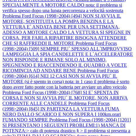
SPECIALMENTE A MOTORE CALDO nota: il problema si
verifica spesso dopo una lunga percorrenza a velocità sostenuta
Problema Ford Focus (1998>2004) [494] NON SI AVVIA IL
MOTORE, SOSTITUITA LA POMPA BENZINA E LA
VETTURA E` ANDATA BENE PER UNA SETTIMANA,
ADESSO A MOTORE CALDO LA VETTURA SI SPEGNE IN
CORSA, PER FARLA RIPARTIRE BISOGNA ATTENDERE
CHE SI RAFFREDDI IL MOTORE
Problema Ford Focus
(1998>2004) [509] SEMPRE PIU` SPESSO ALL`IMPROVVISO
LAMPEGGIA LA SPIA CANDELETTE E L`ACCELERATORE
NON RISPONDE E RIMANE SOLO AL MINIMO,
SPEGNENDO E RIACCENDENDO IL QUADRO A VOLTE
RICOMINCIA AD ANDARE BENE
Problema Ford Focus
(1998>2004) [614] NEI 12 CASI NON SI AVVIA PIU` IL
MOTORE (si è spento in corsa) nota: in 1 caso il problema è sorto
dopo avere fatto ponte con la batteria per avviare un altro veicolo
Problema Ford Focus (1998>2004) [768] SI E` SPENTA IN
CORSA E NON SI AVVIA PIU` IL MOTORE, NON ARRIVA
CORRENTE ALLE CANDELE
Problema Ford Focus
(1998>2004) [845] IN PARTENZA LA VETTURA FUMA
NERO DALLO SCARICO E NON SUPERA I 100km.orari
FUMANDO SEMPRE
Problema Ford Focus (1998>2004) [1201]
SI PRESENTANO I SEGUENTI PROBLEMI:1) MANCA DI
POTENZA:> calo di potenza drastico § > il problema si presenta a