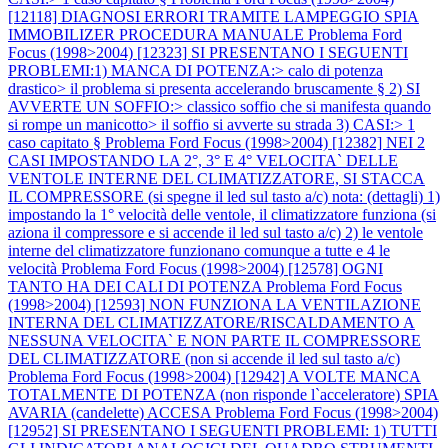
[12118] DIAGNOSI ERRORI TRAMITE LAMPEGGIO SPIA
IMMOBILIZER PROCEDURA MANUALE
Problema Ford
Focus (1998>2004) [12323] SI PRESENTANO I SEGUENTI
PROBLEMI:1) MANCA DI POTENZA:> calo di potenza
drastico> il problema si presenta accelerando bruscamente § 2) SI
AVVERTE UN SOFFIO:> classico soffio che si manifesta quando
si rompe un manicotto> il soffio si avverte su strada 3) CASI:> 1
caso capitato §
Problema Ford Focus (1998>2004) [12382] NEI 2
CASI IMPOSTANDO LA 2°, 3° E 4° VELOCITA` DELLE
VENTOLE INTERNE DEL CLIMATIZZATORE, SI STACCA
IL COMPRESSORE (si spegne il led sul tasto a/c) nota: (dettagli) 1)
impostando la 1° velocità delle ventole, il climatizzatore funziona (si
aziona il compressore e si accende il led sul tasto a/c) 2) le ventole
interne del climatizzatore funzionano comunque a tutte e 4 le
velocità
Problema Ford Focus (1998>2004) [12578] OGNI
TANTO HA DEI CALI DI POTENZA
Problema Ford Focus
(1998>2004) [12593] NON FUNZIONA LA VENTILAZIONE
INTERNA DEL CLIMATIZZATORE/RISCALDAMENTO A
NESSUNA VELOCITA` E NON PARTE IL COMPRESSORE
DEL CLIMATIZZATORE (non si accende il led sul tasto a/c)
Problema Ford Focus (1998>2004) [12942] A VOLTE MANCA
TOTALMENTE DI POTENZA (non risponde l`acceleratore) SPIA
AVARIA (candelette) ACCESA
Problema Ford Focus (1998>2004)
[12952] SI PRESENTANO I SEGUENTI PROBLEMI: 1) TUTTI