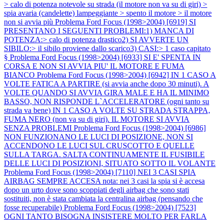
> calo di potenza notevole su strada (il motore non va su di giri) >
spia avaria (candelette) lampeggiante > spento il motore > il motore
non si avvia più
Problema Ford Focus (1998>2004) [6919] SI
PRESENTANO I SEGUENTI PROBLEMI:1) MANCA DI
POTENZA:> calo di potenza drastico2) SI AVVERTE UN
SIBILO:> il sibilo proviene dallo scarico3) CASI:> 1 caso capitato
§
Problema Ford Focus (1998>2004) [6933] SI E' SPENTA IN
CORSA E NON SI AVVIA PIU' IL MOTORE E FUMA
BIANCO
Problema Ford Focus (1998>2004) [6942] IN 1 CASO A
VOLTE FATICA A PARTIRE (si avvia anche dopo 30 minuti). A
VOLTE QUANDO SI AVVIA GIRA MALE E HA IL MINIMO
BASSO, NON RISPONDE L`ACCELERATORE (ogni tanto su
strada va bene) IN 1 CASO A VOLTE SU STRADA STRAPPA,
FUMA NERO (non va su di giri). IL MOTORE SI AVVIA
SENZA PROBLEMI
Problema Ford Focus (1998>2004) [6986]
NON FUNZIONANO LE LUCI DI POSIZIONE, NON SI
ACCENDONO LE LUCI SUL CRUSCOTTO E QUELLE
SULLA TARGA. SALTA CONTINUAMENTE IL FUSIBILE
DELLE LUCI DI POSIZIONI, SITUATO SOTTO IL VOLANTE
Problema Ford Focus (1998>2004) [7110] NEI 3 CASI SPIA
AIRBAG SEMPRE ACCESA nota: nei 3 casi la spia si è accesa
dopo un urto dove sono scoppiati degli airbag che sono stati
sostituiti, non è stata cambiata la centralina airbag (pensando che
fosse recuperabile)
Problema Ford Focus (1998>2004) [7523]
OGNI TANTO BISOGNA INSISTERE MOLTO PER FARLA