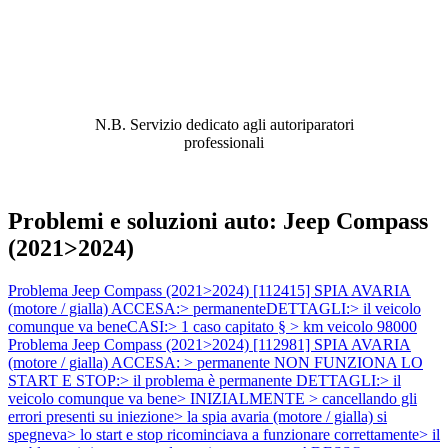
ABBIAMO LA SOLUZIONE AL
PROBLEMA!
N.B. Servizio dedicato agli autoriparatori
professionali
Problemi e soluzioni auto: Jeep Compass
(2021>2024)
Problema Jeep Compass (2021>2024) [112415] SPIA AVARIA
(motore / gialla) ACCESA:> permanenteDETTAGLI:> il veicolo
comunque va beneCASI:> 1 caso capitato § > km veicolo 98000
Problema Jeep Compass (2021>2024) [112981] SPIA AVARIA
(motore / gialla) ACCESA: > permanente NON FUNZIONA LO
START E STOP:> il problema è permanente DETTAGLI:> il
veicolo comunque va bene> INIZIALMENTE > cancellando gli
errori presenti su iniezione> la spia avaria (motore / gialla) si
spegneva> lo start e stop ricominciava a funzionare correttamente> il