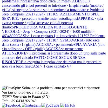
problema si ripresentava dopo circa un mese> ADESSO >
cancellando gli errori presenti su iniezione> la spia avaria (motore /
gialla) si spegne> lo start e stop ricomincia a funzionare c
Problema
Jeep Compass (2021>2024) [113165] AZZERAMENTO SPIA
SERVICE:> procedura tramite tester autodiagnosiAPPARE:> spia
avaria (motore / gialla) accesa> calo di potenza
drasticoPROCEDURA VALIDA PER IL SEGUENTE
VEICOLO:> Jeep > Compass (2021>2024)> 1600 multijet>
46346020CASI:> 1 caso capitato § > km veicolo 121592
Problema
Jeep Compass (2021>2024) [113187] SPIA AVARIA (auto esce
dalla corsia / ! / gialla) ACCESA:> permanenteSPIA AVARIA (auto
/ in collisione / OFF / gialla) ACCESA:> permanente
ATTENZIONE> il problema si è presentato dopo un urto sulla parte
anteriore del veicolo FATTO COME SEGUE SENZA
RISOLVERE:> eseguita la regolazione del radar ma la procedura
non va a buon fineCASI:> 1 caso capitato § §
Via Luciano Savio, 1 int. 2 z.a.
33080 Roveredo in Piano (PN)
Tel: +39 0434 921948