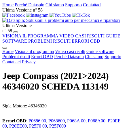
Home
Perchè Dataspin
Chi siamo
Supporto
Contattaci
Ultima Versione n° 58
Ultima Versione
n° 58
VISIONA IL PROGRAMMA
VIDEO CASI RISOLTI
GUIDE
SOFTWARE
PROBLEMI RISOLTI
ERRORI OBD
Home
Visiona il programma
Video casi risolti
Guide software
Problemi risolti
Errori OBD
Perchè Dataspin
Chi siamo
Supporto
Contattaci
Privacy
Jeep Compass (2021>2024)
46346020 SCHEDA 113149
Sigla Motore: 46346020
Errori OBD
:
P0686 00
,
P068600
,
P068A 00
,
P068A00
,
P20EE
00
,
P20EE00
,
P25F0 00
,
P25F000