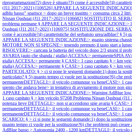
riprogrammazioni?2) dove è situato?3) come è accessibile?4) caratteris
(J11 2017>2021) [106526] APPARE LA SEGUENTE INDICAZIONE:> livel
adblu basso" sparisce > dopo un breve tragitto > consuma circa 2 li
Nissan Qashqai (J11 2017>2021) [106682] SOSTITUITO IL SERBATO
problema permane § APPARE LA SEGUENTE INDICAZIONE:> livello 
Qashqai (J11 2017>2021) [106975] SOSTITUZIONE DEL SERBATOIO UR
come è accessibile?4) caratteristiche del serbatoio urea/adblue? § 5) 
APPARE LA SEGUENTE INDICAZIONE:> guasto sistema chassi
MOTORE NON SI SPEGNE:> tenendo premuto il tasto start a lungo
RISOLVERE:> caricata la batteria del veicolo dopo 2/3 giorni il prob
AVARIA (auto che sbanda / gialla) ACCESA:> permanenteSPIA AVAR
gialla) ACCESA:> permanente § CASI:> 1 caso capitato § > km vei
gialla) ACCESA:> permanente § CASI:> 1 caso capitato § > km vei
PARTICOLATO: § > ci si pone le seguenti domande:1) dopo la sostituzi
particolato? § 5) quanto tempo ci vuole per la sostituzione?6) che pro
permanenteDETTAGLI:> il veicolo comunque va beneCASI:> 1 caso 
spento che andava bene> in tentativo di avviamento il motore non gir
APPARE LA SEGUENTE INDICAZIONE:> Warning AdBlue low Range 340
1 caso capitato § > km veicolo 97208
Problema Nissan Qashqai (J11
potenza lieve DETTAGLI:> non si accendono spie avaria § CASI:> 1
permanenteDETTAGLI:> il veicolo comunque va beneCASI:> 1 caso 
permanenteDETTAGLI:> il veicolo comunque va beneCASI:> 1 caso
SCARICO: § > ci si pone le seguenti domande:1) dopo la sostituzione v
quanto tempo ci vuole per la sostituzione?6) che problemi può creare 
AdBlue basso > Autonomia 2400 - 1200 kmDETTAGLI> il veicolo