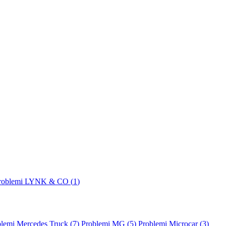
roblemi LYNK & CO (
1
)
lemi Mercedes Truck (
7
)
Problemi MG (
5
)
Problemi Microcar (
3
)