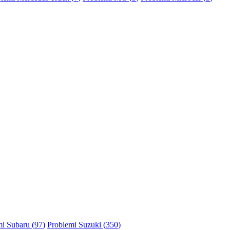
i Subaru (
97
)
Problemi Suzuki (
350
)