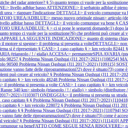
tiche del radar anteriore? § 5) quanto tempo ci vuole per la sostituzio
lo adblue basso ATTENZIONE:> il serbatoio adblue è pieno > rabboc
tri di urea > riappare l'indicazione DETTAGLI:> il veicolo comunque v
IO UREA/ADBLUE:> messo nuovo originale nissan> articolo (del se
adblue basso DETTAGLI:> il veicolo comunque va bene § CASI:> 
EA/ADBLUE: § > ci si pone le seguenti domande:1) dopo la sostit
quanto tempo ci vuole per la sostituzione?6) che problemi può creare al 
sAPPARE LA SEGUENTE INDICAZIONE:> guasto di sistema chia
 il motore si spegne> il problema si presenta a volteDETTAGLI:
lema si è ripresentato § CASI:> 1 caso capitato § > km veicolo 82441 
IA (triangolo / ! / gialla) ACCESA:> permanenteSPIA AVARIA (pne
colo 98257 §
Problema Nissan Qashqai (J11 2017>2021) [108254] M
colo 90500
Problema Nissan Qashqai (J11 2017>2021) [10911
one vanno fatte delle riprogrammazioni?2) dove è situato?3) come è acc
blemi può creare al veicolo? §
Problema Nissan Qashqai (J11 2017>20
capitato § > km veicolo 48248
Problema Nissan Qashqai (J11 2017
a> il problema si presenta a volte CASI:> 1 caso capitato § > km veic
 km> simbolo (triangolo / ! / giallo) > simbolo (distributore /
 2017>2021) [110307] ONDEGGIA:> il problema si presenta su strad
 caso capitato § §
Problema Nissan Qashqai (J11 2017>2021) [11041
capitato § > km veicolo 228072 §
Problema Nissan Qashqai (J11 20
 capitato § §
Problema Nissan Qashqai (J11 2017>2021) [110
anno fatte delle riprogrammazioni?2) dove è situato?3) come è accessibi
al veicolo? §
Problema Nissan Qashqai (J11 2017>2021) [111410]
 comunque va beneFATTO COME SEGUE SENZA RISOLVERE:> rabbocca