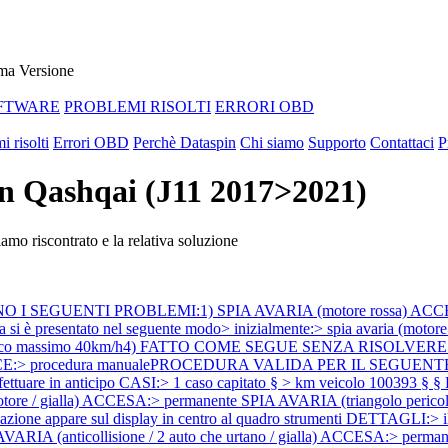
ma Versione
FTWARE
PROBLEMI RISOLTI
ERRORI OBD
i risolti
Errori OBD
Perchè Dataspin
Chi siamo
Supporto
Contattaci
P
an Qashqai (J11 2017>2021)
mo riscontrato e la relativa soluzione
TANO I SEGUENTI PROBLEMI:1) SPIA AVARIA (motore rossa) ACC
si è presentato nel seguente modo> inizialmente:> spia avaria (motore 
rastico massimo 40km/h4) FATTO COME SEGUE SENZA RISOLVERE:> sosti
E:> procedura manualePROCEDURA VALIDA PER IL SEGUENTE VE
ttuare in anticipo CASI:> 1 caso capitato § > km veicolo 100393 § §
tore / gialla) ACCESA:> permanente SPIA AVARIA (triangolo perico
e appare sul display in centro al quadro strumenti DETTAGLI:> il 
RIA (anticollisione / 2 auto che urtano / gialla) ACCESA:> permanen