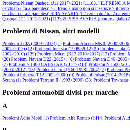
Problema Nissan Qashqai (J11 2017>2021) [111831] IL FRENO A
cerchiato / tra 2 parentesi) > il freno a mano non si inserisce >
cerchiato / tra 2 parentesi) SPIA AVARIA (P / cerchiato / tra 2 par
Qashqai (J11 2017>2021) [113335] SPIA AVARIA (motore / gialla)
Problemi di Nissan, altri modelli
Problemi 370Z (2009>2013) (
1
)
Problemi Almera MKII (2000>2006)
2007>2013) (
12
)
Problemi Interstar (1998>2012) (
9
)
Problemi Juke 
2002>2010) (
139
)
Problemi Micra (K13 2010>2017) (
13
)
Problemi 
(
20
)
Problemi Navara D23 (2015>) (
6
)
Problemi Navara D40 (2005>
(
7
)
Problemi NT400 CABSTAR (2014>) (
13
)
Problemi NT500 (2013
(2005>2012) (
13
)
Problemi Patrol (Y60 1998>2004) (
7
)
Problemi Pi
Problemi Primera (P12 2002>2008) (
9
)
Problemi Pulsar (2014>2018)
Serena (
1
)
Problemi Terrano II (1993>2006) (
33
)
Problemi Townstar 
Problemi automobili divisi per marche
A
Problemi Adria Mobil (
1
)
Problemi Alfa Romeo (
1414
)
Problemi Audi