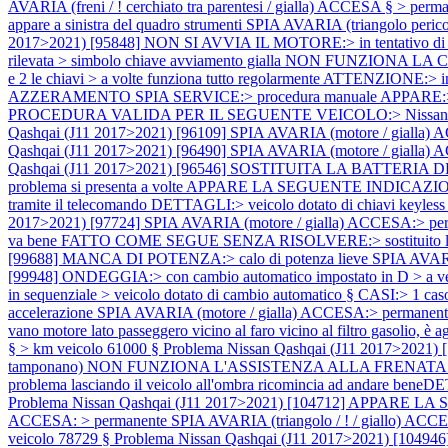
AVARIA (freni / ! cerchiato tra parentesi / gialla) ACCESA § > per
appare a sinistra del quadro strumenti SPIA AVARIA (triangolo perico
2017>2021) [95848] NON SI AVVIA IL MOTORE:> in tentativo di a
rilevata > simbolo chiave avviamento gialla NON FUNZIONA LA CH
e 2 le chiavi > a volte funziona tutto regolarmente ATTENZIONE:> in ab
AZZERAMENTO SPIA SERVICE:> procedura manuale APPARE:> Olio mo
PROCEDURA VALIDA PER IL SEGUENTE VEICOLO:> Nissan > Qashqa
Qashqai (J11 2017>2021) [96109] SPIA AVARIA (motore / gialla) 
Qashqai (J11 2017>2021) [96490] SPIA AVARIA (motore / gialla) 
Qashqai (J11 2017>2021) [96546] SOSTITUITA LA BATTERIA DELL
problema si presenta a volte APPARE LA SEGUENTE INDICAZIO
tramite il telecomando DETTAGLI:> veicolo dotato di chiavi keyless 
2017>2021) [97724] SPIA AVARIA (motore / gialla) ACCESA:> per
va bene FATTO COME SEGUE SENZA RISOLVERE:> sostituito l'olio mo
[99688] MANCA DI POTENZA:> calo di potenza lieve SPIA AVARIA 
[99948] ONDEGGIA:> con cambio automatico impostato in D > a veloc
in sequenziale > veicolo dotato di cambio automatico § CASI:> 1 cas
accelerazione SPIA AVARIA (motore / gialla) ACCESA:> permanent
vano motore lato passeggero vicino al faro vicino al filtro gasolio, è a
§ > km veicolo 61000 §
Problema Nissan Qashqai (J11 2017>2021) 
tamponano) NON FUNZIONA L'ASSISTENZA ALLA FRENATA:> il probl
problema lasciando il veicolo all'ombra ricomincia ad andare beneDET
Problema Nissan Qashqai (J11 2017>2021) [104712] APPARE LA S
ACCESA: > permanente SPIA AVARIA (triangolo / ! / giallo) AC
veicolo 78729 §
Problema Nissan Qashqai (J11 2017>2021) [10494