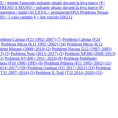
l'apposito pulsante situato davanti la leva marce (P /
 FRENO A MANO:> pulsante situato davanti la leva marce (P /
a 2 parentesi / gialla) ACCESA:> permanenteSPIA
Problema Nissan
> 1 caso capitato § > km veicolo 166212
oblemi Cabstar (F23 1992>2007) (
7
)
Problemi Cabstar (F24
Problemi Micra (K11 1992>2002) (
34
)
Problemi Micra (K12
blemi Murano (2008>2014) (
2
)
Problemi Navara D22 (1997>2005)
3) (
5
)
Problemi Note (2013>2017) (
5
)
Problemi NP300 (2008>2013)
3
)
Problemi NV400 ( 2011>2024) (
8
)
Problemi Pathfinder
mera (P10 1990>1995) (
6
)
Problemi Primera (P11 1995>2002) (
11
)
2014>2017) (
59
)
Problemi Qashqai (J11 2017>2021) (
33
)
Problemi
 (T31 2007>2014) (
5
)
Problemi X-Trail (T32 2014>2020) (
31
)