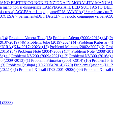
 MANO ELETTRICO NON FUNZIONA IN MODALITA' MANUALE:> tramite 
 il freno a mano non si disinserisce LAMPEGGIA IL LED SUL TASTO DEL
entesi / rossa) ACCESA:> lampeggianteSPIA AVARIA (! / cerchiato / tr
 ACCESA:> permanenteDETTAGLI:> il veicolo comunque va beneCASI:
 (
14
)
Problemi Almera Tino (
15
)
Problemi Atleon (2000>2013) (
14
)
Pr
(2010>2019) (
46
)
Problemi Juke (2019>2024) (
4
)
Problemi Kubistar (
4
)
MICRA (K14 2017>2023) (
13
)
Problemi Murano (2002>2007) (
2
)
Pro
2015) (
54
)
Problemi Note (2004>2008) (
17
)
Problemi Note (2008>201
>) (
1
)
Problemi NV200 (2009>2021) (
12
)
Problemi NV300 (2016>) (
xo (2009>2013) (
1
)
Problemi Primastar (2001>2014) (
10
)
Problemi Pri
 (
3
)
Problemi Qashqai (J10 2006>2014) (
220
)
Problemi Qashqai (J11 
(2022>) (
1
)
Problemi X-Trail (T30 2001>2006) (
44
)
Problemi X-Trail
 (
2333
)