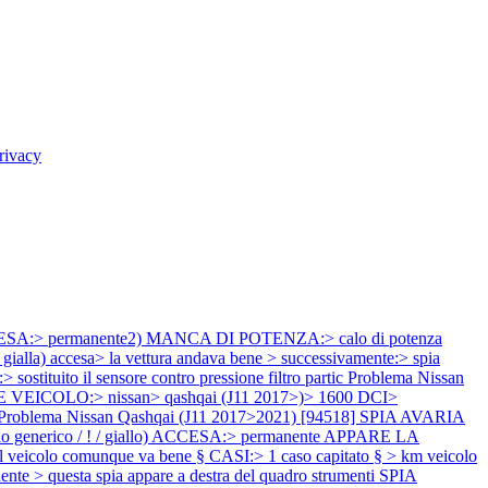
rivacy
ESA:> permanente2) MANCA DI POTENZA:> calo di potenza
gialla) accesa> la vettura andava bene > successivamente:> spia
tuito il sensore contro pressione filtro partic
Problema Nissan
ICOLO:> nissan> qashqai (J11 2017>)> 1600 DCI>
Problema Nissan Qashqai (J11 2017>2021) [94518] SPIA AVARIA
lo generico / ! / giallo) ACCESA:> permanente APPARE LA
veicolo comunque va bene § CASI:> 1 caso capitato § > km veicolo
te > questa spia appare a destra del quadro strumenti SPIA