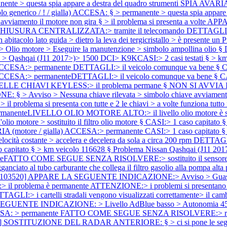
manente > questa spia appare a destra del quadro strumenti SPIA AVAR
lo generico / ! / gialla) ACCESA: § > permanente > questa spia appare 
vviamento il motore non gira § > il problema si presenta a vol
IUSURA CENTRALIZZATA:> tramite il telecomando DETTAGLI:> veicol
itacolo lato guida > dietro la leva dei tergicristallo > è presente un
P
tore > Eseguire la manutenzione > simbolo ampollina olio § DETT
i (J11 2017>)> 1500 DCI> K9KCASI:> 2 casi testati § > km veic
ACCESA:> permanente DETTAGLI:> il veicolo comunque va bene § CAS
ACCESA:> permanenteDETTAGLI:> il veicolo comunque va bene § CAS
E CHIAVI KEYLESS:> il problema permane § NON SI AVVIA IL MOTO
NE: § > Avviso > Nessuna chiave rilevata > simbolo chiave a
> il problema si presenta con tutte e 2 le chiavi > a volte funziona 
manenteLIVELLO OLIO MOTORE ALTO:> il livello olio motore è sta
tore > sostituito il filtro olio motore § CASI:> 1 caso capitato 
(motore / gialla) ACCESA:> permanente CASI:> 1 caso capitato §
ità costante > accelera e decelera da sola a circa 200 rpm DETTAGLI
o capitato § > km veicolo 116628 §
Problema Nissan Qashqai (J11 201
eFATTO COME SEGUE SENZA RISOLVERE:> sostituito il sensore tempe
gganciato al tubo carburante che collega il filtro gasolio alla pompa alt
[103520] APPARE LA SEGUENTE INDICAZIONE:> Avviso > Guasto al sis
ema è permanente ATTENZIONE:> i problemi si presentano quando 
TAGLI:> i cartelli stradali vengono visualizzati correttamente> il cam
EGUENTE INDICAZIONE: > Livello AdBlue basso > Autonomia 456 km
CESA: > permanente FATTO COME SEGUE SENZA RISOLVERE:> rabbocca
6] SOSTITUZIONE DEL RADAR ANTERIORE: § > ci si pone le seguenti 