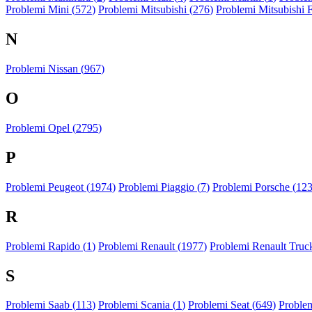
Problemi Mini (
572
)
Problemi Mitsubishi (
276
)
Problemi Mitsubishi 
N
Problemi Nissan (
967
)
O
Problemi Opel (
2795
)
P
Problemi Peugeot (
1974
)
Problemi Piaggio (
7
)
Problemi Porsche (
12
R
Problemi Rapido (
1
)
Problemi Renault (
1977
)
Problemi Renault Truck
S
Problemi Saab (
113
)
Problemi Scania (
1
)
Problemi Seat (
649
)
Proble