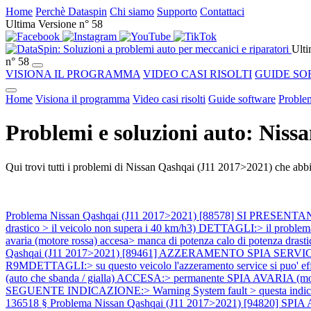
Home
Perchè Dataspin
Chi siamo
Supporto
Contattaci
Ultima Versione n° 58
Ulti
n° 58
VISIONA IL PROGRAMMA
VIDEO CASI RISOLTI
GUIDE SO
Home
Visiona il programma
Video casi risolti
Guide software
Problem
Problemi e soluzioni auto: Niss
Qui trovi tutti i problemi di Nissan Qashqai (J11 2017>2021) che abbia
Problema Nissan Qashqai (J11 2017>2021) [88578] SI PRESEN
drastico > il veicolo non supera i 40 km/h3) DETTAGLI:> il problema 
avaria (motore rossa) accesa> manca di potenza calo di potenza d
Qashqai (J11 2017>2021) [89461] AZZERAMENTO SPIA SERVIC
R9MDETTAGLI:> su questo veicolo l'azzeramento service si puo' effe
(auto che sbanda / gialla) ACCESA:> permanente SPIA AVARIA (mo
SEGUENTE INDICAZIONE:> Warning System fault > questa indicazion
136518 §
Problema Nissan Qashqai (J11 2017>2021) [94820] SPIA AVA