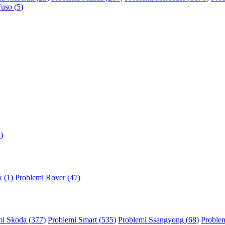
Fuso (
5
)
3
)
 (
1
)
Problemi Rover (
47
)
mi Skoda (
377
)
Problemi Smart (
535
)
Problemi Ssangyong (
68
)
Problem