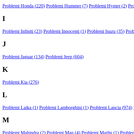
Problemi Honda (
220
)
Problemi Hummer (
7
)
Problemi Hymer (
2
)
Pr
I
Problemi Infiniti (
23
)
Problemi Innocenti (
1
)
Problemi Isuzu (
35
)
Prob
J
Problemi Jaguar (
134
)
Problemi Jeep (
604
)
K
Problemi Kia (
276
)
L
Problemi Laika (
1
)
Problemi Lamborghini (
1
)
Problemi Lancia (
974
)
M
Problemi Mahindra (
2
)
Problemi Man (
4
)
Problemi Marlin (
1
)
Problem