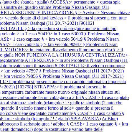
IA (auto che sbanda / gialla) ACCESA:> permanente > questa spia
a sinistra del quadro strume
Problema Nissan Qashqai (J11
te APPARE LA SEGUENTE INDICAZIONE: § > Avviso > Nessuna chiave
o dotato di chiavi keyless > il problema si presenta con tutte
roblema Nissan Qashqai (J11 2017>2021) [96102]
AGLI: § > la procedura si può eseguire anche in anticipo
olo > in 1 caso 50419> in 1 caso 63000 §
Problema Nissan
I:> 1 caso capitato § > km veicolo 50419 §
Problema Nissan
I:> 1 caso capitato § > km veicolo 90947 §
Problema Nissan
RE:> in tentativo di avviamento il motore non gira § > il
vviamento gialla NON FUNZIONA LA CHIUSURA CENTRALIZZATA:>
tutto regolarmente ATTENZIONE:> in abi
Problema Nissan Qashqai (J11
to trovato sopra il massimo § DETTAGLI:> il veicolo comunque
§ > km veicolo 47597 §
Problema Nissan Qashqai (J11 2017>2021)
 > km veicolo 79856 §
Problema Nissan Qashqai (J11 2017>2021)
:> il problema si presenta anche con cambio automatico impostato
7>2021) [102798] STRAPPA:> il problema si presenta in
ratura carburante messo nuovo originale nissan situato sul
a pressione carburante ha un cablaggio a 2 fili § CASI:> 1 caso capitato
tema> simbolo (triangolo / ! / giallo)> simbolo (2 auto che
il veicolo rimane fermo al sole> quando si presenta il
bio corsia viene segnalato correttamente § CASI:> 1 caso capitato §
 > simbolo (triangolo / ! / giallo) SPIA AVARIA (AdBlue)
to il serbatoio urea / adblue § CASI:> 1 caso capitato § > km
domande:1) dopo la sostituzione vanno fatte delle