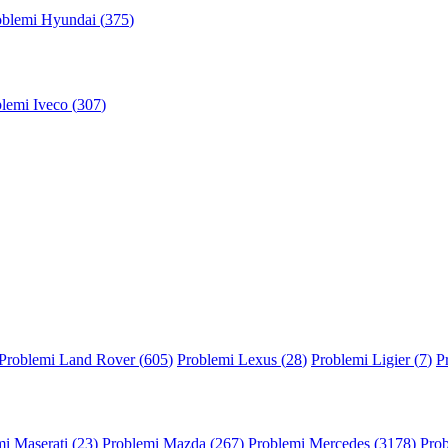
oblemi Hyundai (
375
)
lemi Iveco (
307
)
Problemi Land Rover (
605
)
Problemi Lexus (
28
)
Problemi Ligier (
7
)
P
i Maserati (
23
)
Problemi Mazda (
267
)
Problemi Mercedes (
3178
)
Prob