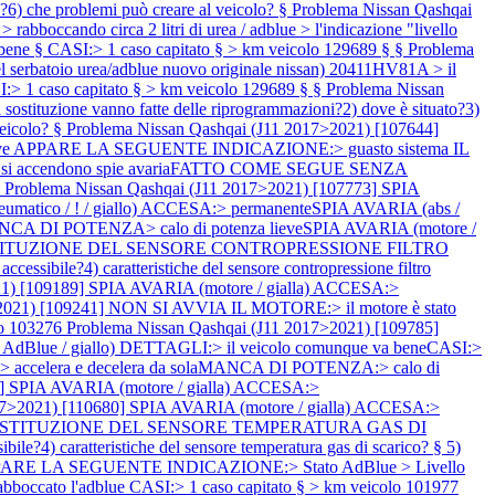
ne?6) che problemi può creare al veicolo? §
Problema Nissan Qashqai
cando circa 2 litri di urea / adblue > l'indicazione "livello
a bene § CASI:> 1 caso capitato § > km veicolo 129689 § §
Problema
rbatoio urea/adblue nuovo originale nissan) 20411HV81A > il
1 caso capitato § > km veicolo 129689 § §
Problema Nissan
uzione vanno fatte delle riprogrammazioni?2) dove è situato?3)
veicolo? §
Problema Nissan Qashqai (J11 2017>2021) [107644]
ve APPARE LA SEGUENTE INDICAZIONE:> guasto sistema IL
> non si accendono spie avariaFATTO COME SEGUE SENZA
§
Problema Nissan Qashqai (J11 2017>2021) [107773] SPIA
umatico / ! / giallo) ACCESA:> permanenteSPIA AVARIA (abs /
ANCA DI POTENZA> calo di potenza lieveSPIA AVARIA (motore /
5] SOSTITUZIONE DEL SENSORE CONTROPRESSIONE FILTRO
essibile?4) caratteristiche del sensore contropressione filtro
21) [109189] SPIA AVARIA (motore / gialla) ACCESA:>
>2021) [109241] NON SI AVVIA IL MOTORE:> il motore è stato
olo 103276
Problema Nissan Qashqai (J11 2017>2021) [109785]
 AdBlue / giallo) DETTAGLI:> il veicolo comunque va beneCASI:>
a > accelera e decelera da solaMANCA DI POTENZA:> calo di
8] SPIA AVARIA (motore / gialla) ACCESA:>
17>2021) [110680] SPIA AVARIA (motore / gialla) ACCESA:>
794] SOSTITUZIONE DEL SENSORE TEMPERATURA GAS DI
le?4) caratteristiche del sensore temperatura gas di scarico? § 5)
 APPARE LA SEGUENTE INDICAZIONE:> Stato AdBlue > Livello
to l'adblue CASI:> 1 caso capitato § > km veicolo 101977