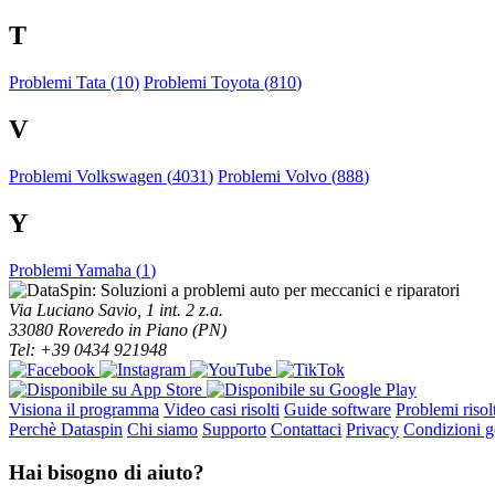
T
Problemi Tata (
10
)
Problemi Toyota (
810
)
V
Problemi Volkswagen (
4031
)
Problemi Volvo (
888
)
Y
Problemi Yamaha (
1
)
Via Luciano Savio, 1 int. 2 z.a.
33080 Roveredo in Piano (PN)
Tel: +39 0434 921948
Visiona il programma
Video casi risolti
Guide software
Problemi risolt
Perchè Dataspin
Chi siamo
Supporto
Contattaci
Privacy
Condizioni ge
Hai bisogno di aiuto?