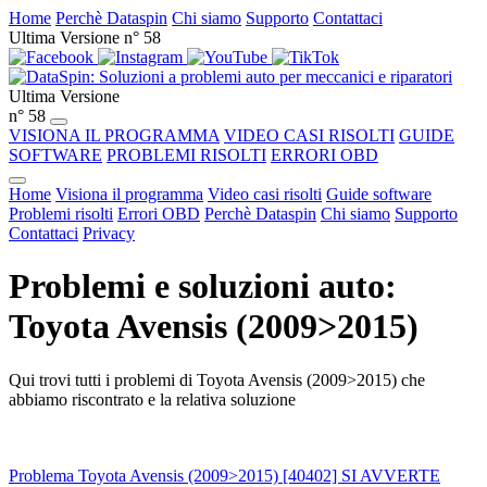
Home
Perchè Dataspin
Chi siamo
Supporto
Contattaci
Ultima Versione n° 58
Ultima Versione
n° 58
VISIONA IL PROGRAMMA
VIDEO CASI RISOLTI
GUIDE
SOFTWARE
PROBLEMI RISOLTI
ERRORI OBD
Home
Visiona il programma
Video casi risolti
Guide software
Problemi risolti
Errori OBD
Perchè Dataspin
Chi siamo
Supporto
Contattaci
Privacy
Problemi e soluzioni auto:
Toyota Avensis (2009>2015)
Qui trovi tutti i problemi di Toyota Avensis (2009>2015) che
abbiamo riscontrato e la relativa soluzione
Problema Toyota Avensis (2009>2015) [40402] SI AVVERTE