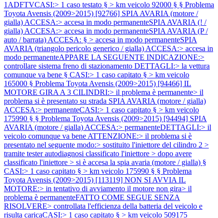
1ADFTVCASI:> 1 caso testato § > km veicolo 92000 § §
Problema
Toyota Avensis (2009>2015) [92766] SPIA AVARIA (motore /
gialla) ACCESA:> accesa in modo permanenteSPIA AVARIA (! /
gialla) ACCESA:> accesa in modo permanenteSPIA AVARIA (P /
auto / barrata) ACCESA: § > accesa in modo permanenteSPIA
AVARIA (triangolo pericolo generico / gialla) ACCESA:> accesa in
modo permanenteAPPARE LA SEGUENTE INDICAZIONE:>
controllare sistema freno di stazionamento DETTAGLI:> la vettura
comunque va bene § CASI:> 1 caso capitato § > km veicolo
165000 §
Problema Toyota Avensis (2009>2015) [94466] IL
MOTORE GIRA A 3 CILINDRI:> il problema è permanente> il
problema si è presentato su strada SPIA AVARIA (motore / gialla)
ACCESA:> permanenteCASI:> 1 caso capitato § > km veicolo
175990 § §
Problema Toyota Avensis (2009>2015) [94494] SPIA
AVARIA (motore / gialla) ACCESA:> permanenteDETTAGLI:> il
veicolo comunque va bene ATTENZIONE:> il problema si è
presentato nel seguente modo:> sostituito l'iniettore del cilindro 2 >
tramite tester autodiagnosi classificato l'iniettore > dopo avere
classificato l'iniettore > si è accesa la spia avaria (motore / gialla) §
CASI:> 1 caso capitato § > km veicolo 175990 § §
Problema
Toyota Avensis (2009>2015) [113119] NON SI AVVIA IL
MOTORE:> in tentativo di avviamento il motore non gira> il
problema è permanenteFATTO COME SEGUE SENZA
RISOLVERE> controllata l'efficienza della batteria del veicolo e
risulta caricaCASI:> 1 caso capitato § > km veicolo 509175