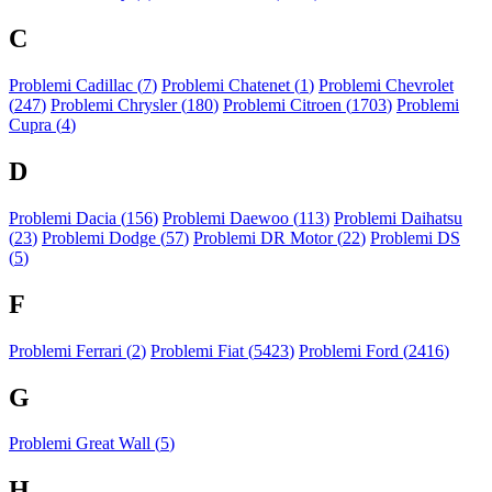
C
Problemi Cadillac (
7
)
Problemi Chatenet (
1
)
Problemi Chevrolet
(
247
)
Problemi Chrysler (
180
)
Problemi Citroen (
1703
)
Problemi
Cupra (
4
)
D
Problemi Dacia (
156
)
Problemi Daewoo (
113
)
Problemi Daihatsu
(
23
)
Problemi Dodge (
57
)
Problemi DR Motor (
22
)
Problemi DS
(
5
)
F
Problemi Ferrari (
2
)
Problemi Fiat (
5423
)
Problemi Ford (
2416
)
G
Problemi Great Wall (
5
)
H