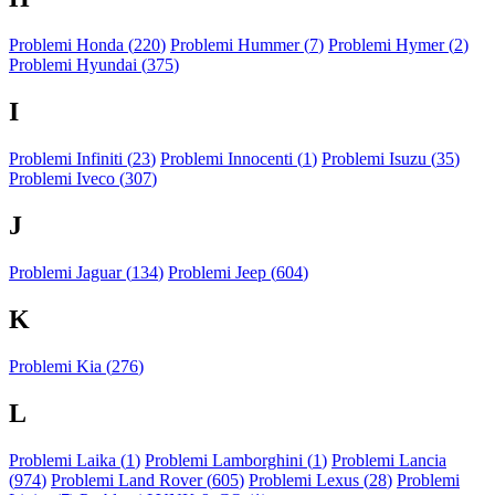
Problemi Honda (
220
)
Problemi Hummer (
7
)
Problemi Hymer (
2
)
Problemi Hyundai (
375
)
I
Problemi Infiniti (
23
)
Problemi Innocenti (
1
)
Problemi Isuzu (
35
)
Problemi Iveco (
307
)
J
Problemi Jaguar (
134
)
Problemi Jeep (
604
)
K
Problemi Kia (
276
)
L
Problemi Laika (
1
)
Problemi Lamborghini (
1
)
Problemi Lancia
(
974
)
Problemi Land Rover (
605
)
Problemi Lexus (
28
)
Problemi