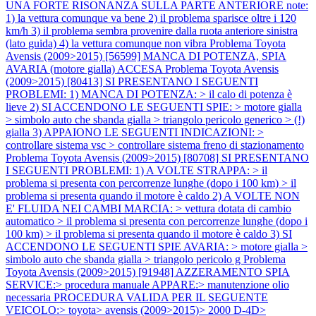
UNA FORTE RISONANZA SULLA PARTE ANTERIORE note:
1) la vettura comunque va bene 2) il problema sparisce oltre i 120
km/h 3) il problema sembra provenire dalla ruota anteriore sinistra
(lato guida) 4) la vettura comunque non vibra
Problema Toyota
Avensis (2009>2015) [56599] MANCA DI POTENZA, SPIA
AVARIA (motore gialla) ACCESA
Problema Toyota Avensis
(2009>2015) [80413] SI PRESENTANO I SEGUENTI
PROBLEMI: 1) MANCA DI POTENZA: > il calo di potenza è
lieve 2) SI ACCENDONO LE SEGUENTI SPIE: > motore gialla
> simbolo auto che sbanda gialla > triangolo pericolo generico > (!)
gialla 3) APPAIONO LE SEGUENTI INDICAZIONI: >
controllare sistema vsc > controllare sistema freno di stazionamento
Problema Toyota Avensis (2009>2015) [80708] SI PRESENTANO
I SEGUENTI PROBLEMI: 1) A VOLTE STRAPPA: > il
problema si presenta con percorrenze lunghe (dopo i 100 km) > il
problema si presenta quando il motore è caldo 2) A VOLTE NON
E' FLUIDA NEI CAMBI MARCIA: > vettura dotata di cambio
automatico > il problema si presenta con percorrenze lunghe (dopo i
100 km) > il problema si presenta quando il motore è caldo 3) SI
ACCENDONO LE SEGUENTI SPIE AVARIA: > motore gialla >
simbolo auto che sbanda gialla > triangolo pericolo g
Problema
Toyota Avensis (2009>2015) [91948] AZZERAMENTO SPIA
SERVICE:> procedura manuale APPARE:> manutenzione olio
necessaria PROCEDURA VALIDA PER IL SEGUENTE
VEICOLO:> toyota> avensis (2009>2015)> 2000 D-4D>