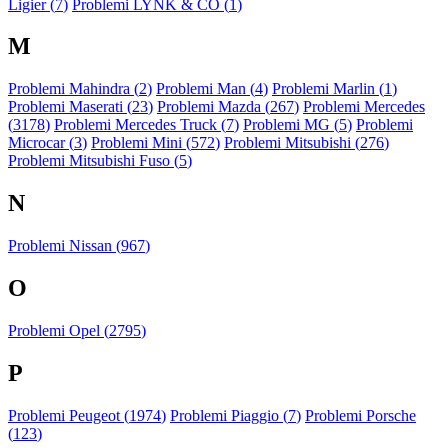
Ligier (
7
)
Problemi LYNK & CO (
1
)
M
Problemi Mahindra (
2
)
Problemi Man (
4
)
Problemi Marlin (
1
)
Problemi Maserati (
23
)
Problemi Mazda (
267
)
Problemi Mercedes
(
3178
)
Problemi Mercedes Truck (
7
)
Problemi MG (
5
)
Problemi
Microcar (
3
)
Problemi Mini (
572
)
Problemi Mitsubishi (
276
)
Problemi Mitsubishi Fuso (
5
)
N
Problemi Nissan (
967
)
O
Problemi Opel (
2795
)
P
Problemi Peugeot (
1974
)
Problemi Piaggio (
7
)
Problemi Porsche
(
123
)