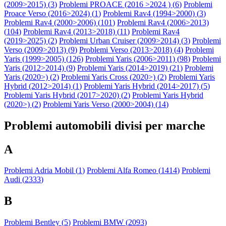
(2009>2015) (
3
)
Problemi PROACE (2016 >2024 ) (
6
)
Problemi
Proace Verso (2016>2024) (
1
)
Problemi Rav4 (1994>2000) (
3
)
Problemi Rav4 (2000>2006) (
101
)
Problemi Rav4 (2006>2013)
(
104
)
Problemi Rav4 (2013>2018) (
11
)
Problemi Rav4
(2019>2025) (
2
)
Problemi Urban Cruiser (2009>2014) (
3
)
Problemi
Verso (2009>2013) (
9
)
Problemi Verso (2013>2018) (
4
)
Problemi
Yaris (1999>2005) (
126
)
Problemi Yaris (2006>2011) (
98
)
Problemi
Yaris (2012>2014) (
9
)
Problemi Yaris (2014>2019) (
21
)
Problemi
Yaris (2020>) (
2
)
Problemi Yaris Cross (2020>) (
2
)
Problemi Yaris
Hybrid (2012>2014) (
1
)
Problemi Yaris Hybrid (2014>2017) (
5
)
Problemi Yaris Hybrid (2017>2020) (
2
)
Problemi Yaris Hybrid
(2020>) (
2
)
Problemi Yaris Verso (2000>2004) (
14
)
Problemi automobili divisi per marche
A
Problemi Adria Mobil (
1
)
Problemi Alfa Romeo (
1414
)
Problemi
Audi (
2333
)
B
Problemi Bentley (
5
)
Problemi BMW (
2093
)