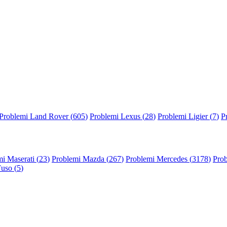
Problemi Land Rover (
605
)
Problemi Lexus (
28
)
Problemi Ligier (
7
)
P
i Maserati (
23
)
Problemi Mazda (
267
)
Problemi Mercedes (
3178
)
Prob
Fuso (
5
)