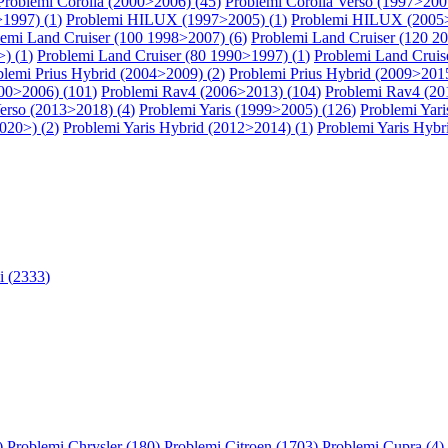
Problemi Corolla (2000>2006) (
45
)
Problemi Corolla Verso (1997>200
1997) (
1
)
Problemi HILUX (1997>2005) (
1
)
Problemi HILUX (2005>
lemi Land Cruiser (100 1998>2007) (
6
)
Problemi Land Cruiser (120 2
) (
1
)
Problemi Land Cruiser (80 1990>1997) (
1
)
Problemi Land Cruis
blemi Prius Hybrid (2004>2009) (
2
)
Problemi Prius Hybrid (2009>2015
00>2006) (
101
)
Problemi Rav4 (2006>2013) (
104
)
Problemi Rav4 (20
erso (2013>2018) (
4
)
Problemi Yaris (1999>2005) (
126
)
Problemi Yari
2020>) (
2
)
Problemi Yaris Hybrid (2012>2014) (
1
)
Problemi Yaris Hybr
 (
2333
)
)
Problemi Chrysler (
180
)
Problemi Citroen (
1703
)
Problemi Cupra (
4
)