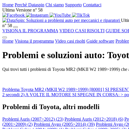
Home
Perchè Dataspin
Chi siamo
Supporto
Contattaci
Ultima Versione n° 58
Ulti
n° 58
VISIONA IL PROGRAMMA
VIDEO CASI RISOLTI
GUIDE SO
Home
Visiona il programma
Video casi risolti
Guide software
Problem
Problemi e soluzioni auto: To
Qui trovi tutti i problemi di Toyota MR2 (MKII W2 1989>1999) che ab
Problema Toyota MR2 (MKII W2 1989>1999) [80001] SI PRESENTA
2 secondi 2) A VOLTE IL MOTORE SI SPEGNE IN CORSA: > poi il motor
Problemi di Toyota, altri modelli
Problemi Auris (2007>2012) (
23
)
Problemi Auris (2012>2018) (
6
)
Pr
(2001>2009) (
2
)
Problemi Aygo (2005>2014) (
39
)
Problemi Aygo (2