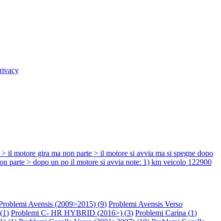
rivacy
re gira ma non parte > il motore si avvia ma si spegne dopo
parte > dopo un po il motore si avvia note: 1) km veicolo 122900
Problemi Avensis (2009>2015) (
9
)
Problemi Avensis Verso
(
1
)
Problemi C- HR HYBRID (2016>) (
3
)
Problemi Carina (
1
)