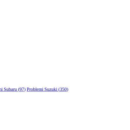
i Subaru (
97
)
Problemi Suzuki (
350
)