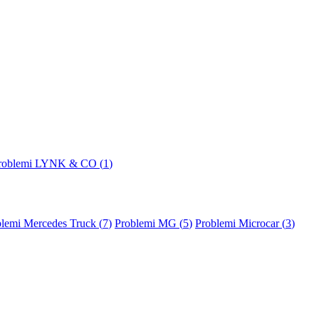
roblemi LYNK & CO (
1
)
lemi Mercedes Truck (
7
)
Problemi MG (
5
)
Problemi Microcar (
3
)