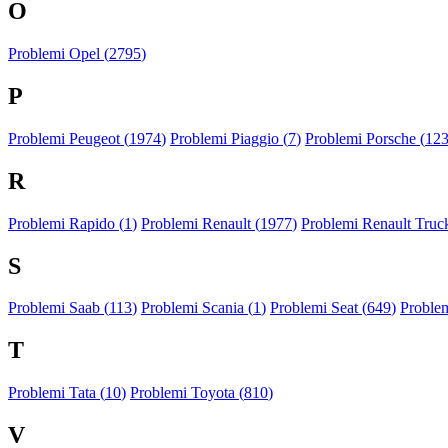
O
Problemi Opel (
2795
)
P
Problemi Peugeot (
1974
)
Problemi Piaggio (
7
)
Problemi Porsche (
12
R
Problemi Rapido (
1
)
Problemi Renault (
1977
)
Problemi Renault Truck
S
Problemi Saab (
113
)
Problemi Scania (
1
)
Problemi Seat (
649
)
Proble
T
Problemi Tata (
10
)
Problemi Toyota (
810
)
V