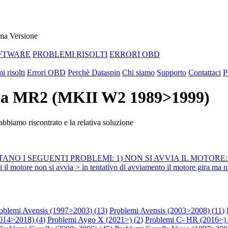
ma Versione
FTWARE
PROBLEMI RISOLTI
ERRORI OBD
i risolti
Errori OBD
Perchè Dataspin
Chi siamo
Supporto
Contattaci
P
yota MR2 (MKII W2 1989>1999)
biamo riscontrato e la relativa soluzione
NO I SEGUENTI PROBLEMI: 1) NON SI AVVIA IL MOTORE: > il moto
e non si avvia > in tentativo di avviamento il motore gira ma non 
oblemi Avensis (1997>2003) (
13
)
Problemi Avensis (2003>2008) (
11
)
014>2018) (
4
)
Problemi Aygo X (2021>) (
2
)
Problemi C- HR (2016>) 