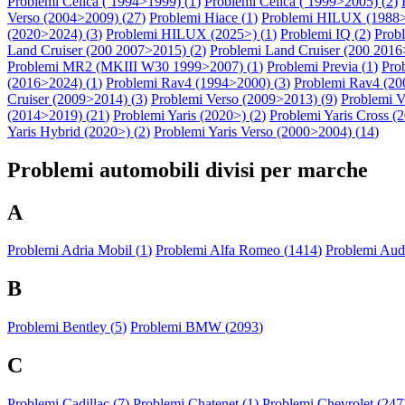
Problemi Celica ( 1994>1999) (
1
)
Problemi Celica ( 1999>2005) (
2
)
Verso (2004>2009) (
27
)
Problemi Hiace (
1
)
Problemi HILUX (1988>
(2020>2024) (
3
)
Problemi HILUX (2025>) (
1
)
Problemi IQ (
2
)
Prob
Land Cruiser (200 2007>2015) (
2
)
Problemi Land Cruiser (200 2016>
Problemi MR2 (MKIII W30 1999>2007) (
1
)
Problemi Previa (
1
)
Pro
(2016>2024) (
1
)
Problemi Rav4 (1994>2000) (
3
)
Problemi Rav4 (20
Cruiser (2009>2014) (
3
)
Problemi Verso (2009>2013) (
9
)
Problemi V
(2014>2019) (
21
)
Problemi Yaris (2020>) (
2
)
Problemi Yaris Cross (
Yaris Hybrid (2020>) (
2
)
Problemi Yaris Verso (2000>2004) (
14
)
Problemi automobili divisi per marche
A
Problemi Adria Mobil (
1
)
Problemi Alfa Romeo (
1414
)
Problemi Audi
B
Problemi Bentley (
5
)
Problemi BMW (
2093
)
C
Problemi Cadillac (
7
)
Problemi Chatenet (
1
)
Problemi Chevrolet (
247