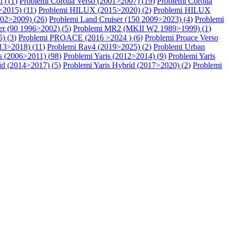
1) (
1
)
Problemi Corolla Verso (2001>2007) (
19
)
Problemi Corolla
2015) (
11
)
Problemi HILUX (2015>2020) (
2
)
Problemi HILUX
002>2009) (
26
)
Problemi Land Cruiser (150 2009>2023) (
4
)
Problemi
er (90 1996>2002) (
5
)
Problemi MR2 (MKII W2 1989>1999) (
1
)
) (
3
)
Problemi PROACE (2016 >2024 ) (
6
)
Problemi Proace Verso
13>2018) (
11
)
Problemi Rav4 (2019>2025) (
2
)
Problemi Urban
s (2006>2011) (
98
)
Problemi Yaris (2012>2014) (
9
)
Problemi Yaris
id (2014>2017) (
5
)
Problemi Yaris Hybrid (2017>2020) (
2
)
Problemi