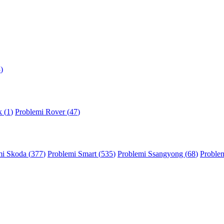
3
)
 (
1
)
Problemi Rover (
47
)
mi Skoda (
377
)
Problemi Smart (
535
)
Problemi Ssangyong (
68
)
Problem