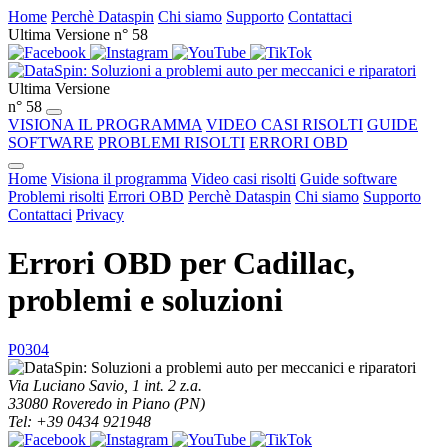
Home
Perchè Dataspin
Chi siamo
Supporto
Contattaci
Ultima Versione n° 58
Ultima Versione
n° 58
VISIONA IL PROGRAMMA
VIDEO CASI RISOLTI
GUIDE
SOFTWARE
PROBLEMI RISOLTI
ERRORI OBD
Home
Visiona il programma
Video casi risolti
Guide software
Problemi risolti
Errori OBD
Perchè Dataspin
Chi siamo
Supporto
Contattaci
Privacy
Errori OBD per Cadillac,
problemi e soluzioni
P0304
Via Luciano Savio, 1 int. 2 z.a.
33080 Roveredo in Piano (PN)
Tel: +39 0434 921948