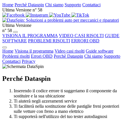
Home
Perchè Dataspin
Chi siamo
Supporto
Contattaci
Ultima Versione n° 58
Ultima Versione
n° 58
VISIONA IL PROGRAMMA
VIDEO CASI RISOLTI
GUIDE
SOFTWARE
PROBLEMI RISOLTI
ERRORI OBD
Home
Visiona il programma
Video casi risolti
Guide software
Problemi risolti
Errori OBD
Perchè Dataspin
Chi siamo
Supporto
Contattaci
Privacy
Perché Dataspin
Inserendo il codice errore ti suggeriamo il componente da
sostituire e la sua ubicazione
Ti aiuterà negli azzeramenti service
Ti faciliterà nella sostituzione delle pastiglie freni posteriori
sulle vetture con freno a mano elettrico
Ti supporterà nell'utilizzo del tuo tester autodiagnosi