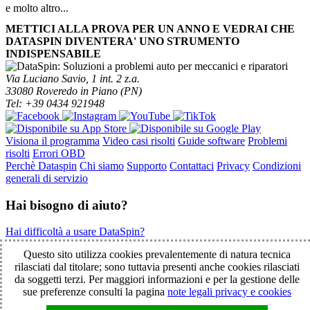
e molto altro...
METTICI ALLA PROVA PER UN ANNO E VEDRAI CHE
DATASPIN DIVENTERA' UNO STRUMENTO
INDISPENSABILE
Via Luciano Savio, 1 int. 2 z.a.
33080 Roveredo in Piano (PN)
Tel: +39 0434 921948
Visiona il programma
Video casi risolti
Guide software
Problemi
risolti
Errori OBD
Perchè Dataspin
Chi siamo
Supporto
Contattaci
Privacy
Condizioni
generali di servizio
Hai bisogno di aiuto?
Hai difficoltà a usare DataSpin?
Clicca per la teleassistenza!
Questo sito utilizza cookies prevalentemente di natura tecnica
rilasciati dal titolare; sono tuttavia presenti anche cookies rilasciati
da soggetti terzi. Per maggiori informazioni e per la gestione delle
© 2003-2026 DataSpin è un marchio SpinelCar - Tutti i diritti
sue preferenze consulti la pagina
note legali privacy e cookies
riservati - È vietata la riproduzione anche parziale - Partita IVA