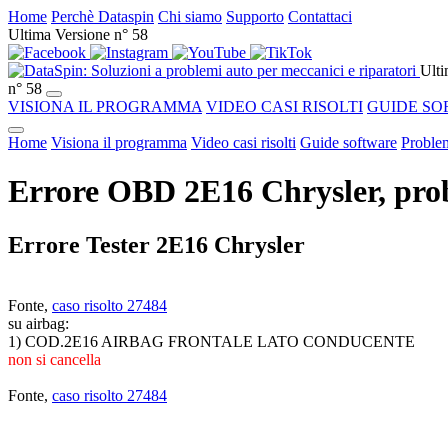
Home
Perchè Dataspin
Chi siamo
Supporto
Contattaci
Ultima Versione n° 58
Ulti
n° 58
VISIONA IL PROGRAMMA
VIDEO CASI RISOLTI
GUIDE SO
Home
Visiona il programma
Video casi risolti
Guide software
Problem
Errore OBD 2E16 Chrysler, prob
Errore Tester 2E16 Chrysler
Fonte,
caso risolto 27484
su airbag:
1) COD.2E16 AIRBAG FRONTALE LATO CONDUCENTE
non si cancella
Fonte,
caso risolto 27484