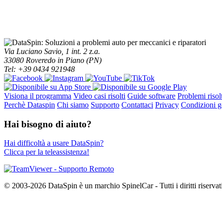
Via Luciano Savio, 1 int. 2 z.a.
33080 Roveredo in Piano (PN)
Tel: +39 0434 921948
Visiona il programma
Video casi risolti
Guide software
Problemi risolt
Perchè Dataspin
Chi siamo
Supporto
Contattaci
Privacy
Condizioni ge
Hai bisogno di aiuto?
Hai difficoltà a usare DataSpin?
Clicca per la teleassistenza!
© 2003-2026 DataSpin è un marchio SpinelCar - Tutti i diritti riservat