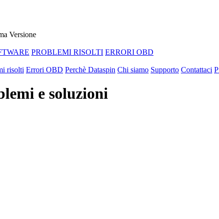
ma Versione
FTWARE
PROBLEMI RISOLTI
ERRORI OBD
i risolti
Errori OBD
Perchè Dataspin
Chi siamo
Supporto
Contattaci
P
lemi e soluzioni
ABBIAMO LA SOLUZIONE AL