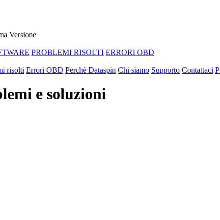
ma Versione
FTWARE
PROBLEMI RISOLTI
ERRORI OBD
i risolti
Errori OBD
Perchè Dataspin
Chi siamo
Supporto
Contattaci
P
lemi e soluzioni
ABBIAMO LA SOLUZIONE AL