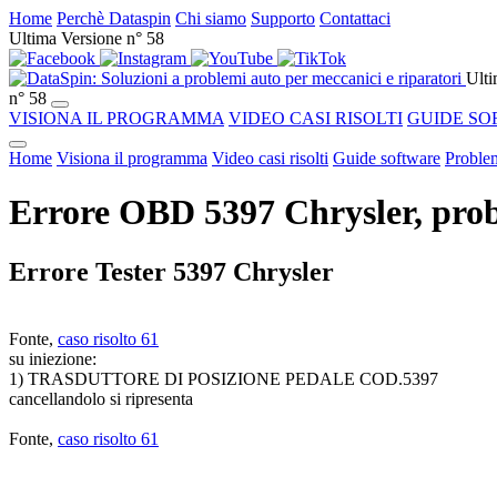
Home
Perchè Dataspin
Chi siamo
Supporto
Contattaci
Ultima Versione n° 58
Ulti
n° 58
VISIONA IL PROGRAMMA
VIDEO CASI RISOLTI
GUIDE SO
Home
Visiona il programma
Video casi risolti
Guide software
Problem
Errore OBD 5397 Chrysler, prob
Errore Tester 5397 Chrysler
Fonte,
caso risolto 61
su iniezione:
1) TRASDUTTORE DI POSIZIONE PEDALE COD.5397
cancellandolo si ripresenta
Fonte,
caso risolto 61