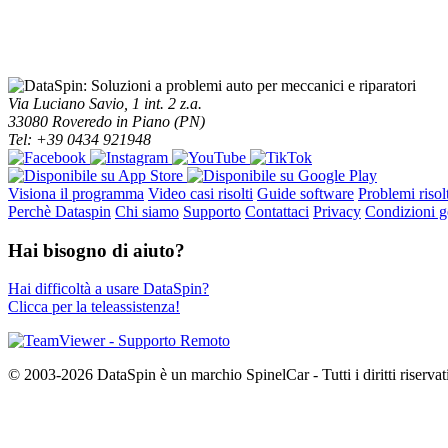
Via Luciano Savio, 1 int. 2 z.a.
33080 Roveredo in Piano (PN)
Tel: +39 0434 921948
Visiona il programma
Video casi risolti
Guide software
Problemi risolt
Perchè Dataspin
Chi siamo
Supporto
Contattaci
Privacy
Condizioni ge
Hai bisogno di aiuto?
Hai difficoltà a usare DataSpin?
Clicca per la teleassistenza!
© 2003-2026 DataSpin è un marchio SpinelCar - Tutti i diritti riservat