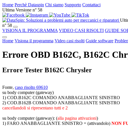
Home
Perchè Dataspin
Chi siamo
Supporto
Contattaci
Ultima Versione n° 58
Ulti
n° 58
VISIONA IL PROGRAMMA
VIDEO CASI RISOLTI
GUIDE SO
Home
Visiona il programma
Video casi risolti
Guide software
Problem
Errore OBD B162C, B162C Chrysl
Errore Tester B162C Chrysler
Fonte,
caso risolto 69610
su body computer (gateway)
1) COD.B162C COMANDO ANABBAGLIANTE SINISTRO
2) COD.B162B COMANDO ANABBAGLIANTE SINISTRO
cancellandoli si ripresentano tutti e 2
su body computer (gateway): (
alla pagina attivazioni
)
1) FARO ANABBAGLIANTE SINISTRO = (attivandolo)
NON F