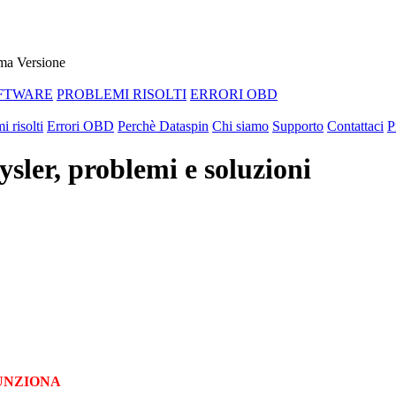
ma Versione
FTWARE
PROBLEMI RISOLTI
ERRORI OBD
i risolti
Errori OBD
Perchè Dataspin
Chi siamo
Supporto
Contattaci
P
er, problemi e soluzioni
UNZIONA