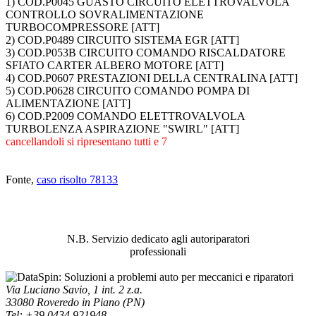
1) COD.P0045 GUASTO CIRCUITO ELETTROVALVOLA
CONTROLLO SOVRALIMENTAZIONE
TURBOCOMPRESSORE [ATT]
2) COD.P0489 CIRCUITO SISTEMA EGR [ATT]
3) COD.P053B CIRCUITO COMANDO RISCALDATORE
SFIATO CARTER ALBERO MOTORE [ATT]
4) COD.P0607 PRESTAZIONI DELLA CENTRALINA [ATT]
5) COD.P0628 CIRCUITO COMANDO POMPA DI
ALIMENTAZIONE [ATT]
6) COD.P2009 COMANDO ELETTROVALVOLA
TURBOLENZA ASPIRAZIONE "SWIRL" [ATT]
cancellandoli si ripresentano tutti e 7
Fonte,
caso risolto 78133
ABBIAMO LA SOLUZIONE AL
PROBLEMA!
N.B. Servizio dedicato agli autoriparatori
professionali
Via Luciano Savio, 1 int. 2 z.a.
33080 Roveredo in Piano (PN)
Tel: +39 0434 921948