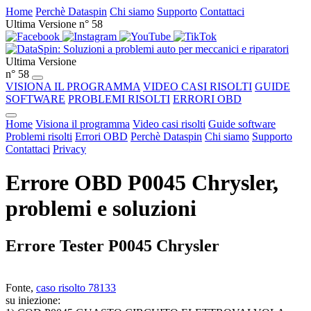
Home
Perchè Dataspin
Chi siamo
Supporto
Contattaci
Ultima Versione n° 58
Ultima Versione
n° 58
VISIONA IL PROGRAMMA
VIDEO CASI RISOLTI
GUIDE
SOFTWARE
PROBLEMI RISOLTI
ERRORI OBD
Home
Visiona il programma
Video casi risolti
Guide software
Problemi risolti
Errori OBD
Perchè Dataspin
Chi siamo
Supporto
Contattaci
Privacy
Errore OBD P0045 Chrysler,
problemi e soluzioni
Errore Tester P0045 Chrysler
Fonte,
caso risolto 78133
su iniezione: