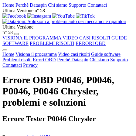
Home
Perchè Dataspin
Chi siamo
Supporto
Contattaci
Ultima Versione n° 58
Ultima Versione
n° 58
VISIONA IL PROGRAMMA
VIDEO CASI RISOLTI
GUIDE
SOFTWARE
PROBLEMI RISOLTI
ERRORI OBD
Home
Visiona il programma
Video casi risolti
Guide software
Problemi risolti
Errori OBD
Perchè Dataspin
Chi siamo
Supporto
Contattaci
Privacy
Errore OBD P0046, P0046,
P0046, P0046 Chrysler,
problemi e soluzioni
Errore Tester P0046 Chrysler