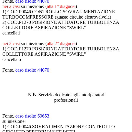
Fonte,
caso risolto 44070
nei 2 casi
su iniezione: (
alla 1° diagnosi
)
1) COD.P0046 CONTROLLO SOVRALIMENTAZIONE
TURBOCOMPRESSORE (guasto circuito elettrovalvola)
2) COD.P1270 POSIZIONE ATTUATORE TURBOLENZA
COLLETTORE ASPIRAZIONE "SWIRL"
cancellati
nei 2 casi
su iniezione: (
alla 2° diagnosi
)
1) COD.P1270 POSIZIONE ATTUATORE TURBOLENZA
COLLETTORE ASPIRAZIONE "SWIRL"
cancellato
Fonte,
caso risolto 44070
ABBIAMO LA SOLUZIONE AL
PROBLEMA!
N.B. Servizio dedicato agli autoriparatori
professionali
Fonte,
caso risolto 69653
su iniezione:
1) COD.P0046 SOVRALIMENTAZIONE CONTROLLO
CIRCUITO PERFORMANCE [ATT]