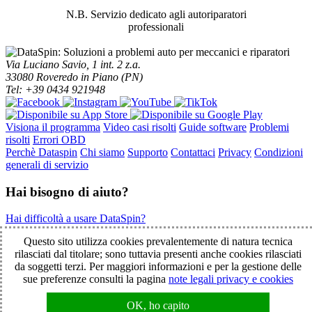
N.B. Servizio dedicato agli autoriparatori
professionali
Via Luciano Savio, 1 int. 2 z.a.
33080 Roveredo in Piano (PN)
Tel: +39 0434 921948
Visiona il programma
Video casi risolti
Guide software
Problemi
risolti
Errori OBD
Perchè Dataspin
Chi siamo
Supporto
Contattaci
Privacy
Condizioni
generali di servizio
Hai bisogno di aiuto?
Hai difficoltà a usare DataSpin?
Clicca per la teleassistenza!
Questo sito utilizza cookies prevalentemente di natura tecnica
rilasciati dal titolare; sono tuttavia presenti anche cookies rilasciati
da soggetti terzi. Per maggiori informazioni e per la gestione delle
© 2003-2026 DataSpin è un marchio SpinelCar - Tutti i diritti
sue preferenze consulti la pagina
note legali privacy e cookies
riservati - È vietata la riproduzione anche parziale - Partita IVA
01854890934
OK, ho capito