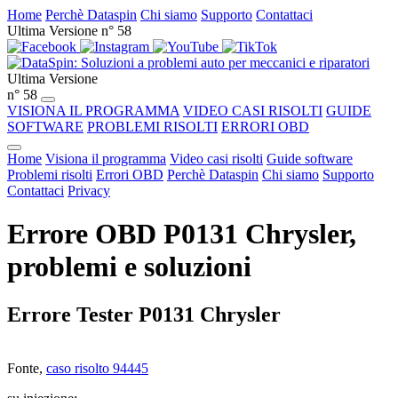
Home
Perchè Dataspin
Chi siamo
Supporto
Contattaci
Ultima Versione n° 58
Ultima Versione
n° 58
VISIONA IL PROGRAMMA
VIDEO CASI RISOLTI
GUIDE
SOFTWARE
PROBLEMI RISOLTI
ERRORI OBD
Home
Visiona il programma
Video casi risolti
Guide software
Problemi risolti
Errori OBD
Perchè Dataspin
Chi siamo
Supporto
Contattaci
Privacy
Errore OBD P0131 Chrysler,
problemi e soluzioni
Errore Tester P0131 Chrysler
Fonte,
caso risolto 94445