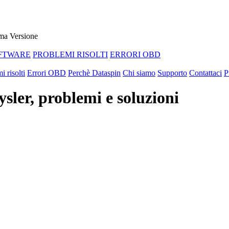
ma Versione
FTWARE
PROBLEMI RISOLTI
ERRORI OBD
i risolti
Errori OBD
Perchè Dataspin
Chi siamo
Supporto
Contattaci
P
er, problemi e soluzioni