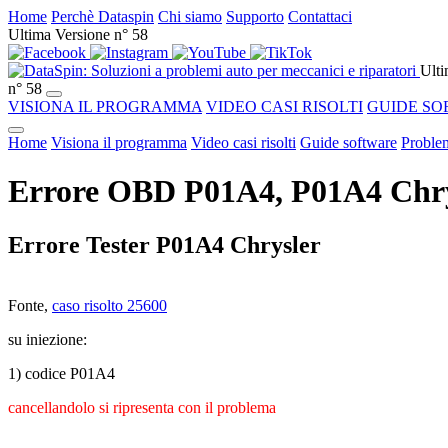
Home
Perchè Dataspin
Chi siamo
Supporto
Contattaci
Ultima Versione n° 58
Ulti
n° 58
VISIONA IL PROGRAMMA
VIDEO CASI RISOLTI
GUIDE SO
Home
Visiona il programma
Video casi risolti
Guide software
Problem
Errore OBD P01A4, P01A4 Chrysl
Errore Tester P01A4 Chrysler
Fonte,
caso risolto 25600
su iniezione:
1) codice P01A4
cancellandolo si ripresenta con il problema