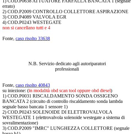
1) COD.P0638 ATTUATORE FARFALLA BANCATA 1 (segnale
errato)
2) COD.P2009 CONTROLLO COLLETTORE ASPIRAZIONE
3) COD.P4089 VALVOLA EGR
4) COD.P0243 WESTEGATE
non si cancellano tutti e 4
Fonte,
caso risolto 33638
ABBIAMO LA SOLUZIONE AL
PROBLEMA!
N.B. Servizio dedicato agli autoriparatori
professionali
Fonte,
caso risolto 40843
su iniezione: (
in modalità obd scan tool oppure obd diesel
)
1) COD.P0031 RISCALDAMENTO SONDA OSSIGENO
BANCATA 2 (circuito di controllo riscaldamento sonda lambda
segnale basso bancata 1 sensore 1)
2) COD.P0243 SOLENOIDE DI ELETTROVALVOLA
WESTEGATE 1 (elettrovalvola solenoide westegate a sistema di
sovralimentazione)
3) COD.P2009 "IMRC" LUNGHEZZA COLLETTORE (segnale
basso b1)