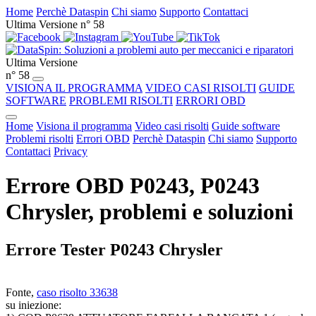
Home
Perchè Dataspin
Chi siamo
Supporto
Contattaci
Ultima Versione n° 58
Ultima Versione
n° 58
VISIONA IL PROGRAMMA
VIDEO CASI RISOLTI
GUIDE
SOFTWARE
PROBLEMI RISOLTI
ERRORI OBD
Home
Visiona il programma
Video casi risolti
Guide software
Problemi risolti
Errori OBD
Perchè Dataspin
Chi siamo
Supporto
Contattaci
Privacy
Errore OBD P0243, P0243
Chrysler, problemi e soluzioni
Errore Tester P0243 Chrysler
Fonte,
caso risolto 33638
su iniezione: