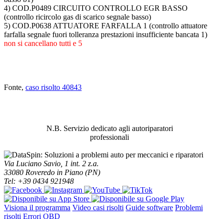
4) COD.P0489 CIRCUITO CONTROLLO EGR BASSO
(controllo ricircolo gas di scarico segnale basso)
5) COD.P0638 ATTUATORE FARFALLA 1 (controllo attuatore
farfalla segnale fuori tolleranza prestazioni insufficiente bancata 1)
non si cancellano tutti e 5
Fonte,
caso risolto 40843
ABBIAMO LA SOLUZIONE AL
PROBLEMA!
N.B. Servizio dedicato agli autoriparatori
professionali
Via Luciano Savio, 1 int. 2 z.a.
33080 Roveredo in Piano (PN)
Tel: +39 0434 921948
Visiona il programma
Video casi risolti
Guide software
Problemi
risolti
Errori OBD