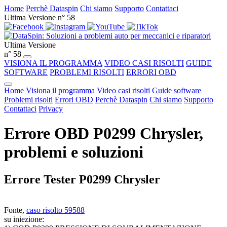
Home
Perchè Dataspin
Chi siamo
Supporto
Contattaci
Ultima Versione n° 58
Ultima Versione
n° 58
VISIONA IL PROGRAMMA
VIDEO CASI RISOLTI
GUIDE
SOFTWARE
PROBLEMI RISOLTI
ERRORI OBD
Home
Visiona il programma
Video casi risolti
Guide software
Problemi risolti
Errori OBD
Perchè Dataspin
Chi siamo
Supporto
Contattaci
Privacy
Errore OBD P0299 Chrysler,
problemi e soluzioni
Errore Tester P0299 Chrysler
Fonte,
caso risolto 59588
su iniezione: