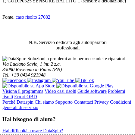
1) COD.P0325 SENSORE BATTITO 1 (sensore a detonazione)
Fonte,
caso risolto 27082
ABBIAMO LA SOLUZIONE AL
PROBLEMA!
N.B. Servizio dedicato agli autoriparatori
professionali
Via Luciano Savio, 1 int. 2 z.a.
33080 Roveredo in Piano (PN)
Tel: +39 0434 921948
Visiona il programma
Video casi risolti
Guide software
Problemi
risolti
Errori OBD
Perchè Dataspin
Chi siamo
Supporto
Contattaci
Privacy
Condizioni
generali di servizio
Hai bisogno di aiuto?
Hai difficoltà a usare DataSpin?