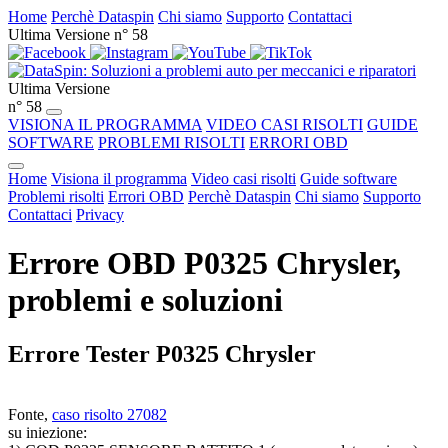
Home
Perchè Dataspin
Chi siamo
Supporto
Contattaci
Ultima Versione n° 58
Ultima Versione
n° 58
VISIONA IL PROGRAMMA
VIDEO CASI RISOLTI
GUIDE
SOFTWARE
PROBLEMI RISOLTI
ERRORI OBD
Home
Visiona il programma
Video casi risolti
Guide software
Problemi risolti
Errori OBD
Perchè Dataspin
Chi siamo
Supporto
Contattaci
Privacy
Errore OBD P0325 Chrysler,
problemi e soluzioni
Errore Tester P0325 Chrysler
Fonte,
caso risolto 27082
su iniezione: