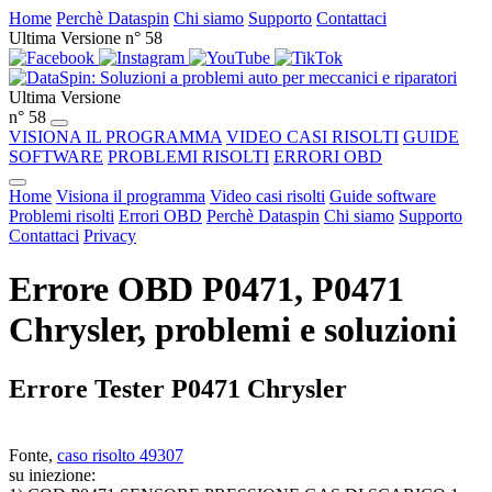
Home
Perchè Dataspin
Chi siamo
Supporto
Contattaci
Ultima Versione n° 58
Ultima Versione
n° 58
VISIONA IL PROGRAMMA
VIDEO CASI RISOLTI
GUIDE
SOFTWARE
PROBLEMI RISOLTI
ERRORI OBD
Home
Visiona il programma
Video casi risolti
Guide software
Problemi risolti
Errori OBD
Perchè Dataspin
Chi siamo
Supporto
Contattaci
Privacy
Errore OBD P0471, P0471
Chrysler, problemi e soluzioni
Errore Tester P0471 Chrysler
Fonte,
caso risolto 49307
su iniezione: