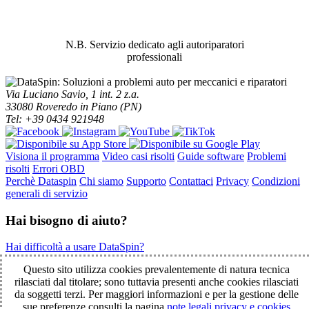
ABBIAMO LA SOLUZIONE AL
PROBLEMA!
N.B. Servizio dedicato agli autoriparatori
professionali
Via Luciano Savio, 1 int. 2 z.a.
33080 Roveredo in Piano (PN)
Tel: +39 0434 921948
Visiona il programma
Video casi risolti
Guide software
Problemi
risolti
Errori OBD
Perchè Dataspin
Chi siamo
Supporto
Contattaci
Privacy
Condizioni
generali di servizio
Hai bisogno di aiuto?
Hai difficoltà a usare DataSpin?
Clicca per la teleassistenza!
Questo sito utilizza cookies prevalentemente di natura tecnica
rilasciati dal titolare; sono tuttavia presenti anche cookies rilasciati
da soggetti terzi. Per maggiori informazioni e per la gestione delle
© 2003-2026 DataSpin è un marchio SpinelCar - Tutti i diritti
sue preferenze consulti la pagina
note legali privacy e cookies