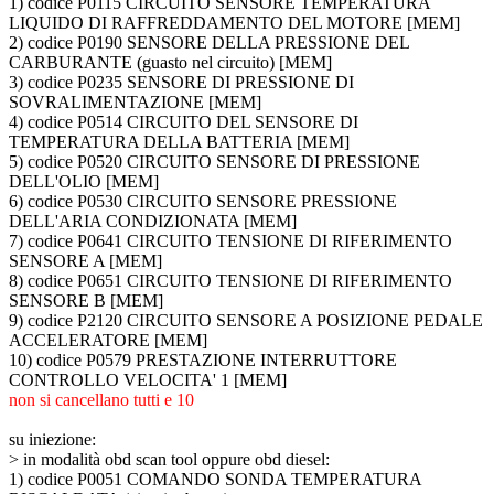
1) codice P0115 CIRCUITO SENSORE TEMPERATURA
LIQUIDO DI RAFFREDDAMENTO DEL MOTORE [MEM]
2) codice P0190 SENSORE DELLA PRESSIONE DEL
CARBURANTE (guasto nel circuito) [MEM]
3) codice P0235 SENSORE DI PRESSIONE DI
SOVRALIMENTAZIONE [MEM]
4) codice P0514 CIRCUITO DEL SENSORE DI
TEMPERATURA DELLA BATTERIA [MEM]
5) codice P0520 CIRCUITO SENSORE DI PRESSIONE
DELL'OLIO [MEM]
6) codice P0530 CIRCUITO SENSORE PRESSIONE
DELL'ARIA CONDIZIONATA [MEM]
7) codice P0641 CIRCUITO TENSIONE DI RIFERIMENTO
SENSORE A [MEM]
8) codice P0651 CIRCUITO TENSIONE DI RIFERIMENTO
SENSORE B [MEM]
9) codice P2120 CIRCUITO SENSORE A POSIZIONE PEDALE
ACCELERATORE [MEM]
10) codice P0579 PRESTAZIONE INTERRUTTORE
CONTROLLO VELOCITA' 1 [MEM]
non si cancellano tutti e 10
su iniezione:
>
in modalità obd scan tool oppure obd diesel:
1) codice P0051 COMANDO SONDA TEMPERATURA