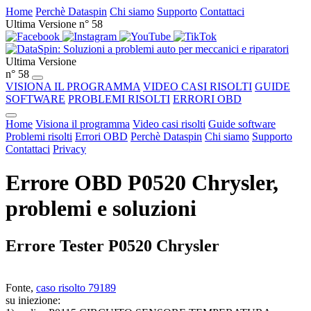
Home
Perchè Dataspin
Chi siamo
Supporto
Contattaci
Ultima Versione n° 58
Ultima Versione
n° 58
VISIONA IL PROGRAMMA
VIDEO CASI RISOLTI
GUIDE
SOFTWARE
PROBLEMI RISOLTI
ERRORI OBD
Home
Visiona il programma
Video casi risolti
Guide software
Problemi risolti
Errori OBD
Perchè Dataspin
Chi siamo
Supporto
Contattaci
Privacy
Errore OBD P0520 Chrysler,
problemi e soluzioni
Errore Tester P0520 Chrysler
Fonte,
caso risolto 79189
su iniezione: