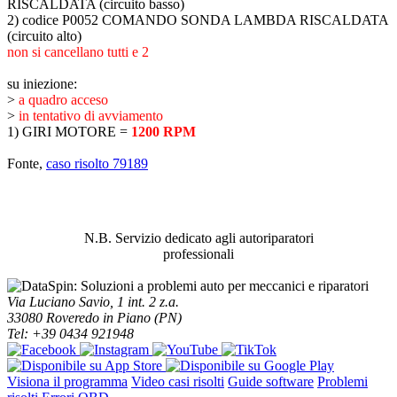
RISCALDATA (circuito basso)
2) codice P0052 COMANDO SONDA LAMBDA RISCALDATA
(circuito alto)
non si cancellano tutti e 2
su iniezione:
>
a quadro acceso
>
in tentativo di avviamento
1) GIRI MOTORE =
1200 RPM
Fonte,
caso risolto 79189
ABBIAMO LA SOLUZIONE AL
PROBLEMA!
N.B. Servizio dedicato agli autoriparatori
professionali
Via Luciano Savio, 1 int. 2 z.a.
33080 Roveredo in Piano (PN)
Tel: +39 0434 921948
Visiona il programma
Video casi risolti
Guide software
Problemi