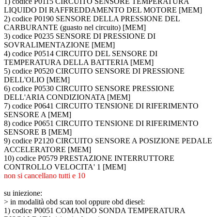
1) codice P0115 CIRCUITO SENSORE TEMPERATURA
LIQUIDO DI RAFFREDDAMENTO DEL MOTORE [MEM]
2) codice P0190 SENSORE DELLA PRESSIONE DEL
CARBURANTE (guasto nel circuito) [MEM]
3) codice P0235 SENSORE DI PRESSIONE DI
SOVRALIMENTAZIONE [MEM]
4) codice P0514 CIRCUITO DEL SENSORE DI
TEMPERATURA DELLA BATTERIA [MEM]
5) codice P0520 CIRCUITO SENSORE DI PRESSIONE
DELL'OLIO [MEM]
6) codice P0530 CIRCUITO SENSORE PRESSIONE
DELL'ARIA CONDIZIONATA [MEM]
7) codice P0641 CIRCUITO TENSIONE DI RIFERIMENTO
SENSORE A [MEM]
8) codice P0651 CIRCUITO TENSIONE DI RIFERIMENTO
SENSORE B [MEM]
9) codice P2120 CIRCUITO SENSORE A POSIZIONE PEDALE
ACCELERATORE [MEM]
10) codice P0579 PRESTAZIONE INTERRUTTORE
CONTROLLO VELOCITA' 1 [MEM]
non si cancellano tutti e 10
su iniezione:
>
in modalità obd scan tool oppure obd diesel:
1) codice P0051 COMANDO SONDA TEMPERATURA