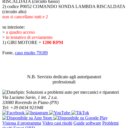
RISCALDATA (circuito basso)
2) codice P0052 COMANDO SONDA LAMBDA RISCALDATA
(circuito alto)
non si cancellano tutti e 2
su iniezione:
>
a quadro acceso
>
in tentativo di avviamento
1) GIRI MOTORE =
1200 RPM
Fonte,
caso risolto 79189
ABBIAMO LA SOLUZIONE AL
PROBLEMA!
N.B. Servizio dedicato agli autoriparatori
professionali
Via Luciano Savio, 1 int. 2 z.a.
33080 Roveredo in Piano (PN)
Tel: +39 0434 921948
Visiona il programma
Video casi risolti
Guide software
Problemi