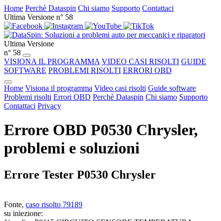
Home
Perchè Dataspin
Chi siamo
Supporto
Contattaci
Ultima Versione n° 58
Ultima Versione
n° 58
VISIONA IL PROGRAMMA
VIDEO CASI RISOLTI
GUIDE
SOFTWARE
PROBLEMI RISOLTI
ERRORI OBD
Home
Visiona il programma
Video casi risolti
Guide software
Problemi risolti
Errori OBD
Perchè Dataspin
Chi siamo
Supporto
Contattaci
Privacy
Errore OBD P0530 Chrysler,
problemi e soluzioni
Errore Tester P0530 Chrysler
Fonte,
caso risolto 79189
su iniezione: