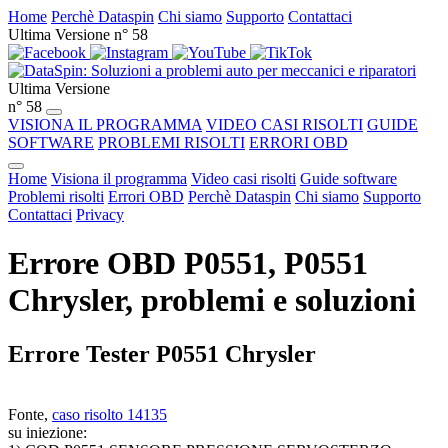
Home
Perchè Dataspin
Chi siamo
Supporto
Contattaci
Ultima Versione n° 58
Ultima Versione
n° 58
VISIONA IL PROGRAMMA
VIDEO CASI RISOLTI
GUIDE
SOFTWARE
PROBLEMI RISOLTI
ERRORI OBD
Home
Visiona il programma
Video casi risolti
Guide software
Problemi risolti
Errori OBD
Perchè Dataspin
Chi siamo
Supporto
Contattaci
Privacy
Errore OBD P0551, P0551
Chrysler, problemi e soluzioni
Errore Tester P0551 Chrysler
Fonte,
caso risolto 14135
su iniezione: