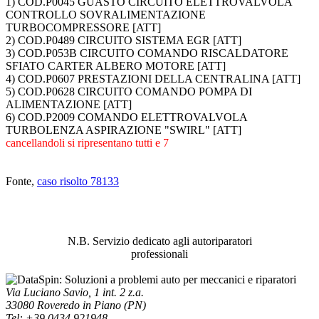
1) COD.P0045 GUASTO CIRCUITO ELETTROVALVOLA
CONTROLLO SOVRALIMENTAZIONE
TURBOCOMPRESSORE [ATT]
2) COD.P0489 CIRCUITO SISTEMA EGR [ATT]
3) COD.P053B CIRCUITO COMANDO RISCALDATORE
SFIATO CARTER ALBERO MOTORE [ATT]
4) COD.P0607 PRESTAZIONI DELLA CENTRALINA [ATT]
5) COD.P0628 CIRCUITO COMANDO POMPA DI
ALIMENTAZIONE [ATT]
6) COD.P2009 COMANDO ELETTROVALVOLA
TURBOLENZA ASPIRAZIONE "SWIRL" [ATT]
cancellandoli si ripresentano tutti e 7
Fonte,
caso risolto 78133
ABBIAMO LA SOLUZIONE AL
PROBLEMA!
N.B. Servizio dedicato agli autoriparatori
professionali
Via Luciano Savio, 1 int. 2 z.a.
33080 Roveredo in Piano (PN)
Tel: +39 0434 921948