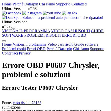
Home
Perchè Dataspin
Chi siamo
Supporto
Contattaci
Ultima Versione n° 58
Ultima Versione
n° 58
VISIONA IL PROGRAMMA
VIDEO CASI RISOLTI
GUIDE
SOFTWARE
PROBLEMI RISOLTI
ERRORI OBD
Home
Visiona il programma
Video casi risolti
Guide software
Problemi risolti
Errori OBD
Perchè Dataspin
Chi siamo
Supporto
Contattaci
Privacy
Errore OBD P0607 Chrysler,
problemi e soluzioni
Errore Tester P0607 Chrysler
Fonte,
caso risolto 78133
su iniezione: