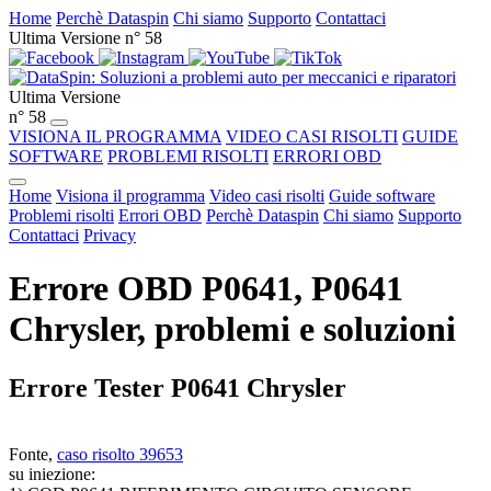
Home
Perchè Dataspin
Chi siamo
Supporto
Contattaci
Ultima Versione n° 58
Ultima Versione
n° 58
VISIONA IL PROGRAMMA
VIDEO CASI RISOLTI
GUIDE
SOFTWARE
PROBLEMI RISOLTI
ERRORI OBD
Home
Visiona il programma
Video casi risolti
Guide software
Problemi risolti
Errori OBD
Perchè Dataspin
Chi siamo
Supporto
Contattaci
Privacy
Errore OBD P0641, P0641
Chrysler, problemi e soluzioni
Errore Tester P0641 Chrysler
Fonte,
caso risolto 39653
su iniezione: