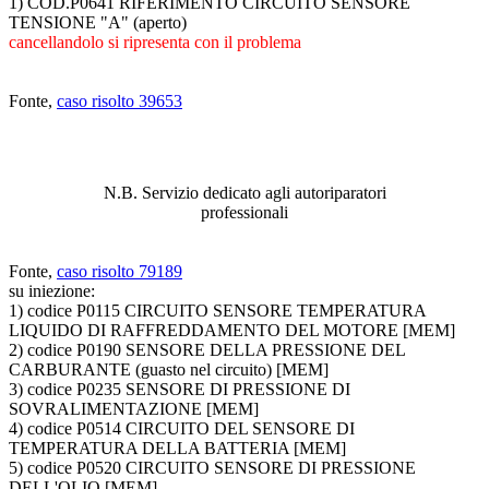
1) COD.P0641 RIFERIMENTO CIRCUITO SENSORE
TENSIONE "A" (aperto)
cancellandolo si ripresenta con il problema
Fonte,
caso risolto 39653
ABBIAMO LA SOLUZIONE AL
PROBLEMA!
N.B. Servizio dedicato agli autoriparatori
professionali
Fonte,
caso risolto 79189
su iniezione:
1) codice P0115 CIRCUITO SENSORE TEMPERATURA
LIQUIDO DI RAFFREDDAMENTO DEL MOTORE [MEM]
2) codice P0190 SENSORE DELLA PRESSIONE DEL
CARBURANTE (guasto nel circuito) [MEM]
3) codice P0235 SENSORE DI PRESSIONE DI
SOVRALIMENTAZIONE [MEM]
4) codice P0514 CIRCUITO DEL SENSORE DI
TEMPERATURA DELLA BATTERIA [MEM]
5) codice P0520 CIRCUITO SENSORE DI PRESSIONE
DELL'OLIO [MEM]