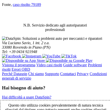
Fonte,
caso risolto 79189
ABBIAMO LA SOLUZIONE AL
PROBLEMA!
N.B. Servizio dedicato agli autoriparatori
professionali
Via Luciano Savio, 1 int. 2 z.a.
33080 Roveredo in Piano (PN)
Tel: +39 0434 921948
Visiona il programma
Video casi risolti
Guide software
Problemi
risolti
Errori OBD
Perchè Dataspin
Chi siamo
Supporto
Contattaci
Privacy
Condizioni
generali di servizio
Hai bisogno di aiuto?
Hai difficoltà a usare DataSpin?
Clicca per la teleassistenza!
Questo sito utilizza cookies prevalentemente di natura tecnica
rilasciati dal titolare; sono tuttavia presenti anche cookies rilasciati