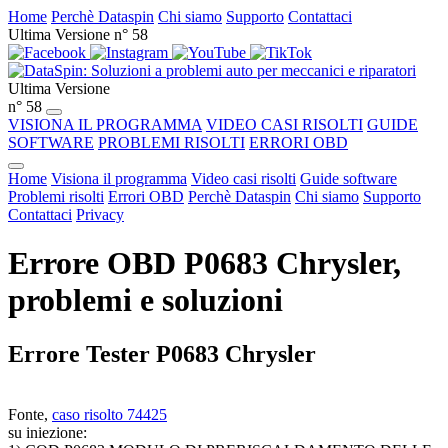
Home
Perchè Dataspin
Chi siamo
Supporto
Contattaci
Ultima Versione n° 58
Ultima Versione
n° 58
VISIONA IL PROGRAMMA
VIDEO CASI RISOLTI
GUIDE
SOFTWARE
PROBLEMI RISOLTI
ERRORI OBD
Home
Visiona il programma
Video casi risolti
Guide software
Problemi risolti
Errori OBD
Perchè Dataspin
Chi siamo
Supporto
Contattaci
Privacy
Errore OBD P0683 Chrysler,
problemi e soluzioni
Errore Tester P0683 Chrysler
Fonte,
caso risolto 74425
su iniezione: