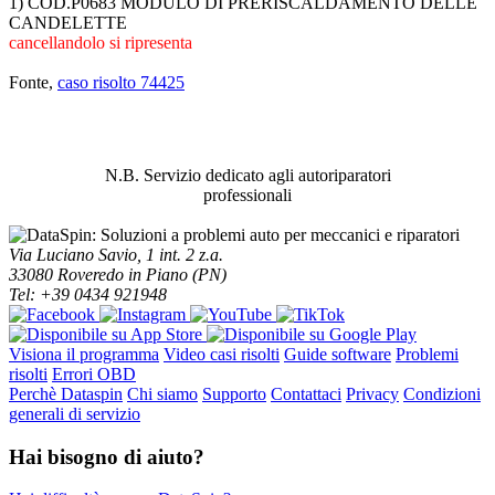
1) COD.P0683 MODULO DI PRERISCALDAMENTO DELLE
CANDELETTE
cancellandolo si ripresenta
Fonte,
caso risolto 74425
ABBIAMO LA SOLUZIONE AL
PROBLEMA!
N.B. Servizio dedicato agli autoriparatori
professionali
Via Luciano Savio, 1 int. 2 z.a.
33080 Roveredo in Piano (PN)
Tel: +39 0434 921948
Visiona il programma
Video casi risolti
Guide software
Problemi
risolti
Errori OBD
Perchè Dataspin
Chi siamo
Supporto
Contattaci
Privacy
Condizioni
generali di servizio
Hai bisogno di aiuto?