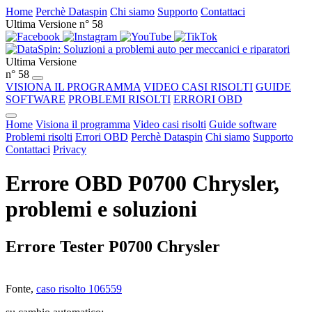
Home
Perchè Dataspin
Chi siamo
Supporto
Contattaci
Ultima Versione n° 58
Ultima Versione
n° 58
VISIONA IL PROGRAMMA
VIDEO CASI RISOLTI
GUIDE
SOFTWARE
PROBLEMI RISOLTI
ERRORI OBD
Home
Visiona il programma
Video casi risolti
Guide software
Problemi risolti
Errori OBD
Perchè Dataspin
Chi siamo
Supporto
Contattaci
Privacy
Errore OBD P0700 Chrysler,
problemi e soluzioni
Errore Tester P0700 Chrysler
Fonte,
caso risolto 106559