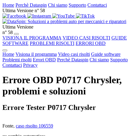
Home
Perchè Dataspin
Chi siamo
Supporto
Contattaci
Ultima Versione n° 58
Ultima Versione
n° 58
VISIONA IL PROGRAMMA
VIDEO CASI RISOLTI
GUIDE
SOFTWARE
PROBLEMI RISOLTI
ERRORI OBD
Home
Visiona il programma
Video casi risolti
Guide software
Problemi risolti
Errori OBD
Perchè Dataspin
Chi siamo
Supporto
Contattaci
Privacy
Errore OBD P0717 Chrysler,
problemi e soluzioni
Errore Tester P0717 Chrysler
Fonte,
caso risolto 106559