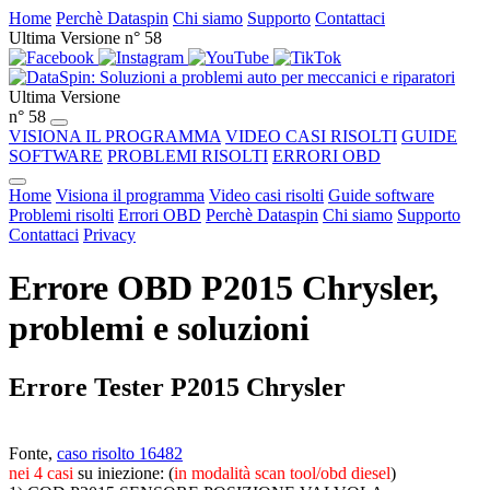
Home
Perchè Dataspin
Chi siamo
Supporto
Contattaci
Ultima Versione n° 58
Ultima Versione
n° 58
VISIONA IL PROGRAMMA
VIDEO CASI RISOLTI
GUIDE
SOFTWARE
PROBLEMI RISOLTI
ERRORI OBD
Home
Visiona il programma
Video casi risolti
Guide software
Problemi risolti
Errori OBD
Perchè Dataspin
Chi siamo
Supporto
Contattaci
Privacy
Errore OBD P2015 Chrysler,
problemi e soluzioni
Errore Tester P2015 Chrysler
Fonte,
caso risolto 16482
nei 4 casi
su iniezione: (
in modalità scan tool/obd diesel
)