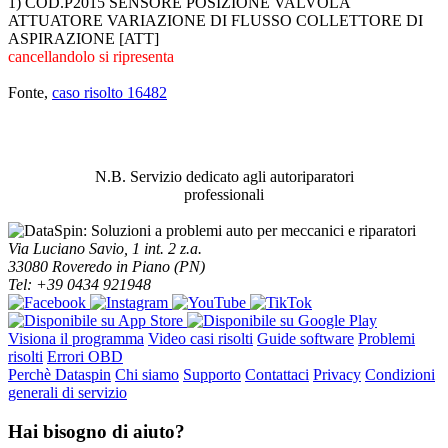
1) COD.P2015 SENSORE POSIZIONE VALVOLA
ATTUATORE VARIAZIONE DI FLUSSO COLLETTORE DI
ASPIRAZIONE [ATT]
cancellandolo si ripresenta
Fonte,
caso risolto 16482
ABBIAMO LA SOLUZIONE AL
PROBLEMA!
N.B. Servizio dedicato agli autoriparatori
professionali
Via Luciano Savio, 1 int. 2 z.a.
33080 Roveredo in Piano (PN)
Tel: +39 0434 921948
Visiona il programma
Video casi risolti
Guide software
Problemi
risolti
Errori OBD
Perchè Dataspin
Chi siamo
Supporto
Contattaci
Privacy
Condizioni
generali di servizio
Hai bisogno di aiuto?