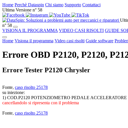
Home
Perchè Dataspin
Chi siamo
Supporto
Contattaci
Ultima Versione n° 58
Ulti
n° 58
VISIONA IL PROGRAMMA
VIDEO CASI RISOLTI
GUIDE SO
Home
Visiona il programma
Video casi risolti
Guide software
Problem
Errore OBD P2120, P2120, P2120
Errore Tester P2120 Chrysler
Fonte,
caso risolto 25178
su iniezione:
1) COD.P2120 POTENZIOMETRO PEDALE ACCELERATORE
cancellandolo si ripresenta con il problema
Fonte,
caso risolto 25178