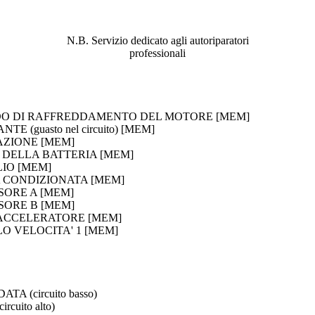
ABBIAMO LA SOLUZIONE AL
PROBLEMA!
N.B. Servizio dedicato agli autoriparatori
professionali
UIDO DI RAFFREDDAMENTO DEL MOTORE [MEM]
 (guasto nel circuito) [MEM]
TAZIONE [MEM]
A DELLA BATTERIA [MEM]
LIO [MEM]
IA CONDIZIONATA [MEM]
NSORE A [MEM]
NSORE B [MEM]
E ACCELERATORE [MEM]
LO VELOCITA' 1 [MEM]
 (circuito basso)
uito alto)