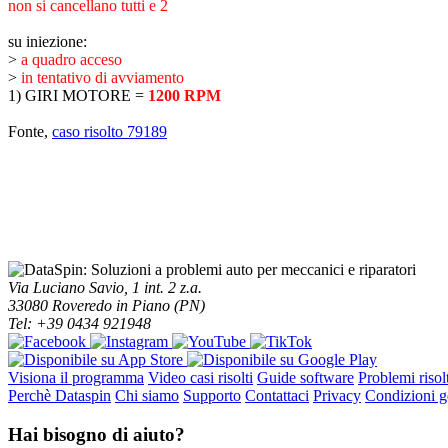
non si cancellano tutti e 2
su iniezione:
>
a quadro acceso
>
in tentativo di avviamento
1) GIRI MOTORE =
1200 RPM
Fonte,
caso risolto 79189
Via Luciano Savio, 1 int. 2 z.a.
33080 Roveredo in Piano (PN)
Tel: +39 0434 921948
Visiona il programma
Video casi risolti
Guide software
Problemi risolt
Perchè Dataspin
Chi siamo
Supporto
Contattaci
Privacy
Condizioni ge
Hai bisogno di aiuto?