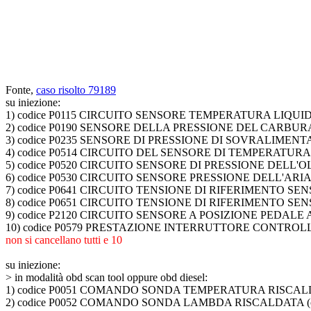
Fonte,
caso risolto 79189
su iniezione:
1) codice P0115 CIRCUITO SENSORE TEMPERATURA LIQ
2) codice P0190 SENSORE DELLA PRESSIONE DEL CARBURANTE
3) codice P0235 SENSORE DI PRESSIONE DI SOVRALIMEN
4) codice P0514 CIRCUITO DEL SENSORE DI TEMPERATUR
5) codice P0520 CIRCUITO SENSORE DI PRESSIONE DELL'O
6) codice P0530 CIRCUITO SENSORE PRESSIONE DELL'AR
7) codice P0641 CIRCUITO TENSIONE DI RIFERIMENTO SE
8) codice P0651 CIRCUITO TENSIONE DI RIFERIMENTO SE
9) codice P2120 CIRCUITO SENSORE A POSIZIONE PEDAL
10) codice P0579 PRESTAZIONE INTERRUTTORE CONTROL
non si cancellano tutti e 10
su iniezione:
>
in modalità obd scan tool oppure obd diesel:
1) codice P0051 COMANDO SONDA TEMPERATURA RISCALDATA
2) codice P0052 COMANDO SONDA LAMBDA RISCALDATA (circ