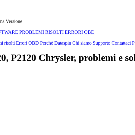
ma Versione
FTWARE
PROBLEMI RISOLTI
ERRORI OBD
i risolti
Errori OBD
Perchè Dataspin
Chi siamo
Supporto
Contattaci
P
, P2120 Chrysler, problemi e so
ABBIAMO LA SOLUZIONE AL