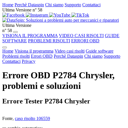
Home
Perchè Dataspin
Chi siamo
Supporto
Contattaci
Ultima Versione n° 58
Ultima Versione
n° 58
VISIONA IL PROGRAMMA
VIDEO CASI RISOLTI
GUIDE
SOFTWARE
PROBLEMI RISOLTI
ERRORI OBD
Home
Visiona il programma
Video casi risolti
Guide software
Problemi risolti
Errori OBD
Perchè Dataspin
Chi siamo
Supporto
Contattaci
Privacy
Errore OBD P2784 Chrysler,
problemi e soluzioni
Errore Tester P2784 Chrysler
Fonte,
caso risolto 106559