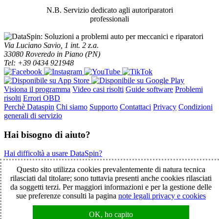
N.B. Servizio dedicato agli autoriparatori
professionali
Via Luciano Savio, 1 int. 2 z.a.
33080 Roveredo in Piano (PN)
Tel: +39 0434 921948
Visiona il programma
Video casi risolti
Guide software
Problemi
risolti
Errori OBD
Perchè Dataspin
Chi siamo
Supporto
Contattaci
Privacy
Condizioni
generali di servizio
Hai bisogno di aiuto?
Hai difficoltà a usare DataSpin?
Clicca per la teleassistenza!
Questo sito utilizza cookies prevalentemente di natura tecnica
rilasciati dal titolare; sono tuttavia presenti anche cookies rilasciati
da soggetti terzi. Per maggiori informazioni e per la gestione delle
© 2003-2026 DataSpin è un marchio SpinelCar - Tutti i diritti
sue preferenze consulti la pagina
note legali privacy e cookies
riservati - È vietata la riproduzione anche parziale - Partita IVA
01854890934
OK, ho capito