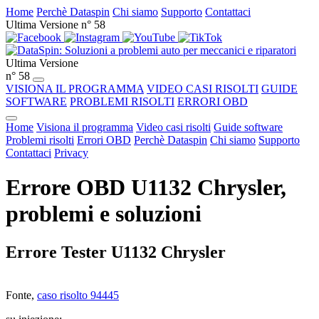
Home
Perchè Dataspin
Chi siamo
Supporto
Contattaci
Ultima Versione n° 58
Ultima Versione
n° 58
VISIONA IL PROGRAMMA
VIDEO CASI RISOLTI
GUIDE
SOFTWARE
PROBLEMI RISOLTI
ERRORI OBD
Home
Visiona il programma
Video casi risolti
Guide software
Problemi risolti
Errori OBD
Perchè Dataspin
Chi siamo
Supporto
Contattaci
Privacy
Errore OBD U1132 Chrysler,
problemi e soluzioni
Errore Tester U1132 Chrysler
Fonte,
caso risolto 94445