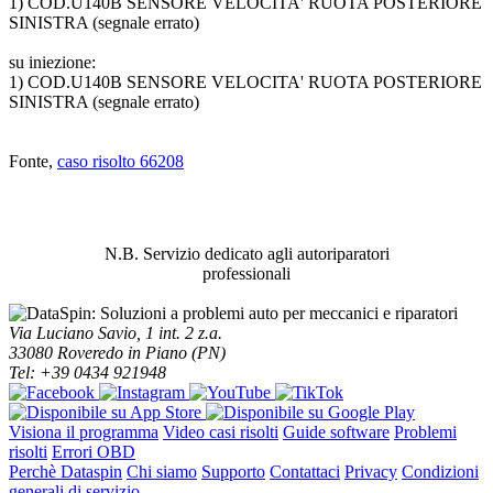
1) COD.U140B SENSORE VELOCITA' RUOTA POSTERIORE
SINISTRA (segnale errato)
su iniezione:
1) COD.U140B SENSORE VELOCITA' RUOTA POSTERIORE
SINISTRA (segnale errato)
Fonte,
caso risolto 66208
ABBIAMO LA SOLUZIONE AL
PROBLEMA!
N.B. Servizio dedicato agli autoriparatori
professionali
Via Luciano Savio, 1 int. 2 z.a.
33080 Roveredo in Piano (PN)
Tel: +39 0434 921948
Visiona il programma
Video casi risolti
Guide software
Problemi
risolti
Errori OBD
Perchè Dataspin
Chi siamo
Supporto
Contattaci
Privacy
Condizioni
generali di servizio