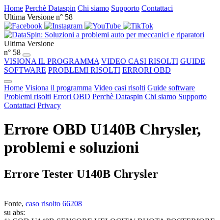
Home
Perchè Dataspin
Chi siamo
Supporto
Contattaci
Ultima Versione n° 58
Ultima Versione
n° 58
VISIONA IL PROGRAMMA
VIDEO CASI RISOLTI
GUIDE
SOFTWARE
PROBLEMI RISOLTI
ERRORI OBD
Home
Visiona il programma
Video casi risolti
Guide software
Problemi risolti
Errori OBD
Perchè Dataspin
Chi siamo
Supporto
Contattaci
Privacy
Errore OBD U140B Chrysler,
problemi e soluzioni
Errore Tester U140B Chrysler
Fonte,
caso risolto 66208
su abs: