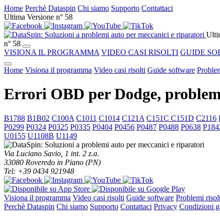
Home
Perchè Dataspin
Chi siamo
Supporto
Contattaci
Ultima Versione n° 58
Ulti
n° 58
VISIONA IL PROGRAMMA
VIDEO CASI RISOLTI
GUIDE SO
Home
Visiona il programma
Video casi risolti
Guide software
Problem
Errori OBD per Dodge, problemi
B1788
B1B02
C100A
C1011
C1014
C121A
C151C C151D
C2116
P0299
P0324
P0325
P0335
P0404
P0456
P0487
P0488
P0638
P184
U0155
U1108B
U1149
Via Luciano Savio, 1 int. 2 z.a.
33080 Roveredo in Piano (PN)
Tel: +39 0434 921948
Visiona il programma
Video casi risolti
Guide software
Problemi risolt
Perchè Dataspin
Chi siamo
Supporto
Contattaci
Privacy
Condizioni ge