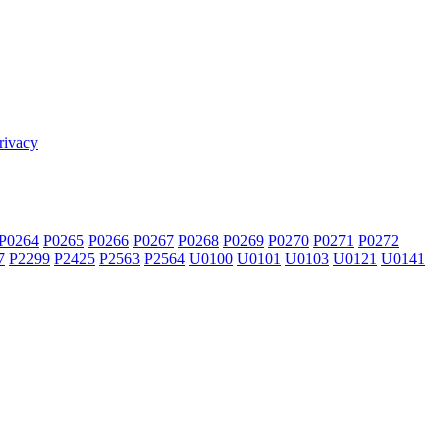
rivacy
P0264
P0265
P0266
P0267
P0268
P0269
P0270
P0271
P0272
7
P2299
P2425
P2563
P2564
U0100
U0101
U0103
U0121
U0141