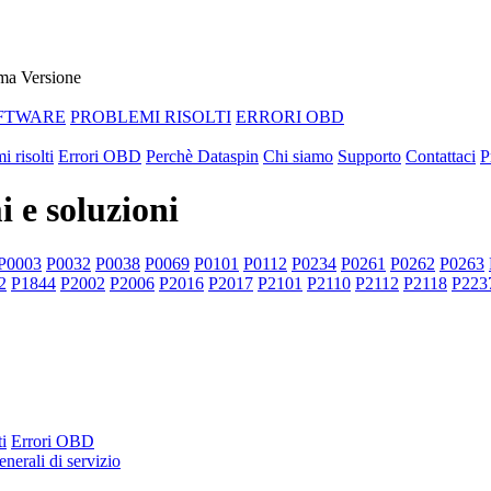
ma Versione
FTWARE
PROBLEMI RISOLTI
ERRORI OBD
i risolti
Errori OBD
Perchè Dataspin
Chi siamo
Supporto
Contattaci
P
 e soluzioni
P0003
P0032
P0038
P0069
P0101
P0112
P0234
P0261
P0262
P0263
2
P1844
P2002
P2006
P2016
P2017
P2101
P2110
P2112
P2118
P223
i
Errori OBD
nerali di servizio