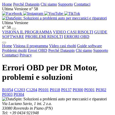
Home
Perchè Dataspin
Chi siamo
Supporto
Contattaci
Ultima Versione n° 58
Ultima Versione
n° 58
VISIONA IL PROGRAMMA
VIDEO CASI RISOLTI
GUIDE
SOFTWARE
PROBLEMI RISOLTI
ERRORI OBD
Home
Visiona il programma
Video casi risolti
Guide software
Problemi risolti
Errori OBD
Perchè Dataspin
Chi siamo
Supporto
Contattaci
Privacy
Errori OBD per DR Motor,
problemi e soluzioni
B1054
C1203
C1204
P0101
P0118
P0137
P0300
P0301
P0302
P0303
P0304
Via Luciano Savio, 1 int. 2 z.a.
33080 Roveredo in Piano (PN)
Tel: +39 0434 921948