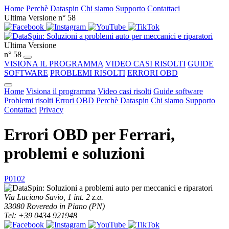
Home
Perchè Dataspin
Chi siamo
Supporto
Contattaci
Ultima Versione n° 58
Ultima Versione
n° 58
VISIONA IL PROGRAMMA
VIDEO CASI RISOLTI
GUIDE
SOFTWARE
PROBLEMI RISOLTI
ERRORI OBD
Home
Visiona il programma
Video casi risolti
Guide software
Problemi risolti
Errori OBD
Perchè Dataspin
Chi siamo
Supporto
Contattaci
Privacy
Errori OBD per Ferrari,
problemi e soluzioni
P0102
Via Luciano Savio, 1 int. 2 z.a.
33080 Roveredo in Piano (PN)
Tel: +39 0434 921948