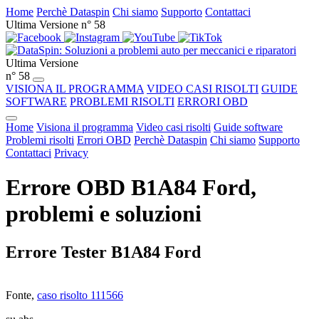
Home
Perchè Dataspin
Chi siamo
Supporto
Contattaci
Ultima Versione n° 58
Ultima Versione
n° 58
VISIONA IL PROGRAMMA
VIDEO CASI RISOLTI
GUIDE
SOFTWARE
PROBLEMI RISOLTI
ERRORI OBD
Home
Visiona il programma
Video casi risolti
Guide software
Problemi risolti
Errori OBD
Perchè Dataspin
Chi siamo
Supporto
Contattaci
Privacy
Errore OBD B1A84 Ford,
problemi e soluzioni
Errore Tester B1A84 Ford
Fonte,
caso risolto 111566