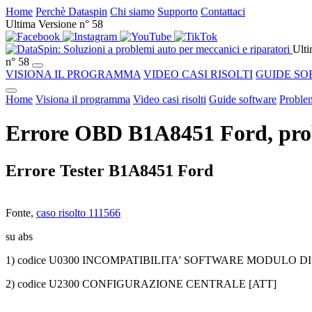
Home
Perchè Dataspin
Chi siamo
Supporto
Contattaci
Ultima Versione n° 58
Ulti
n° 58
VISIONA IL PROGRAMMA
VIDEO CASI RISOLTI
GUIDE SO
Home
Visiona il programma
Video casi risolti
Guide software
Problem
Errore OBD B1A8451 Ford, prob
Errore Tester B1A8451 Ford
Fonte,
caso risolto 111566
su abs
1) codice U0300 INCOMPATIBILITA' SOFTWARE MODULO
2) codice U2300 CONFIGURAZIONE CENTRALE [ATT]