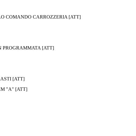
DULO COMANDO CARROZZERIA [ATT]
NON PROGRAMMATA [ATT]
ASTI [ATT]
M "A" [ATT]
ABBIAMO LA SOLUZIONE AL