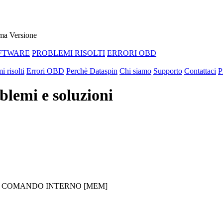
ma Versione
FTWARE
PROBLEMI RISOLTI
ERRORI OBD
i risolti
Errori OBD
Perchè Dataspin
Chi siamo
Supporto
Contattaci
P
lemi e soluzioni
 DI COMANDO INTERNO [MEM]