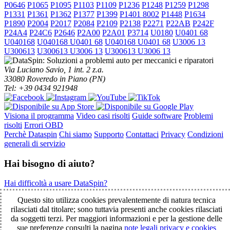
P0646
P1065
P1095
P1103
P1109
P1236
P1248
P1259
P1298
P1331
P1361
P1362
P1377
P1399
P1401 8002
P1448
P1634
P1890
P2004
P2017
P2084
P2109
P2138
P2271
P22AB
P242F
P24A4
P24C6
P2646
P2A00
P2A01
P3714
U0180
U0401 68
U040168
U040168 U0401 68
U040168 U0401 68
U3006 13
U300613
U300613 U3006 13
U300613 U3006 13
Via Luciano Savio, 1 int. 2 z.a.
33080 Roveredo in Piano (PN)
Tel: +39 0434 921948
Visiona il programma
Video casi risolti
Guide software
Problemi
risolti
Errori OBD
Perchè Dataspin
Chi siamo
Supporto
Contattaci
Privacy
Condizioni
generali di servizio
Hai bisogno di aiuto?
Hai difficoltà a usare DataSpin?
Clicca per la teleassistenza!
Questo sito utilizza cookies prevalentemente di natura tecnica
rilasciati dal titolare; sono tuttavia presenti anche cookies rilasciati
da soggetti terzi. Per maggiori informazioni e per la gestione delle
© 2003-2026 DataSpin è un marchio SpinelCar - Tutti i diritti
sue preferenze consulti la pagina
note legali privacy e cookies