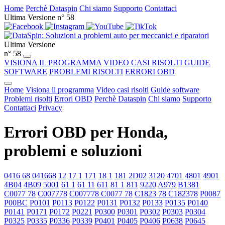
Home
Perchè Dataspin
Chi siamo
Supporto
Contattaci
Ultima Versione n° 58
Ultima Versione
n° 58
VISIONA IL PROGRAMMA
VIDEO CASI RISOLTI
GUIDE
SOFTWARE
PROBLEMI RISOLTI
ERRORI OBD
Home
Visiona il programma
Video casi risolti
Guide software
Problemi risolti
Errori OBD
Perchè Dataspin
Chi siamo
Supporto
Contattaci
Privacy
Errori OBD per Honda,
problemi e soluzioni
0416 68
041668
12
17 1
171
18 1
181
2D02
3120
4701
4801
4901
4B04
4B09
5001
61 1
61 11
611
81 1
811
9220
A979
B1381
C0077 78
C007778
C007778 C0077 78
C1823 78 C182378
P0087
P00BC
P0101
P0113
P0122
P0131
P0132
P0133
P0135
P0140
P0141
P0171
P0172
P0221
P0300
P0301
P0302
P0303
P0304
P0325
P0335
P0336
P0339
P0401
P0405
P0406
P0638
P0645