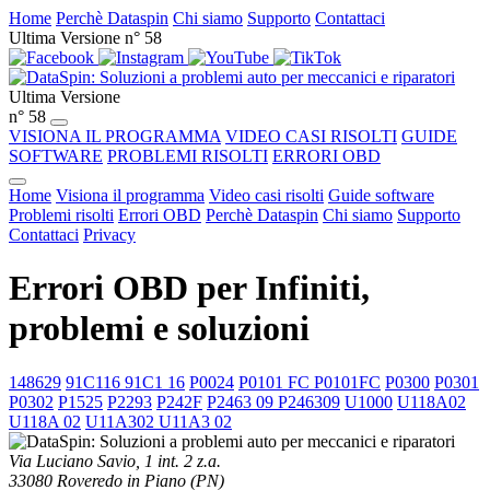
Home
Perchè Dataspin
Chi siamo
Supporto
Contattaci
Ultima Versione n° 58
Ultima Versione
n° 58
VISIONA IL PROGRAMMA
VIDEO CASI RISOLTI
GUIDE
SOFTWARE
PROBLEMI RISOLTI
ERRORI OBD
Home
Visiona il programma
Video casi risolti
Guide software
Problemi risolti
Errori OBD
Perchè Dataspin
Chi siamo
Supporto
Contattaci
Privacy
Errori OBD per Infiniti,
problemi e soluzioni
148629
91C116 91C1 16
P0024
P0101 FC P0101FC
P0300
P0301
P0302
P1525
P2293
P242F
P2463 09 P246309
U1000
U118A02
U118A 02
U11A302 U11A3 02
Via Luciano Savio, 1 int. 2 z.a.
33080 Roveredo in Piano (PN)