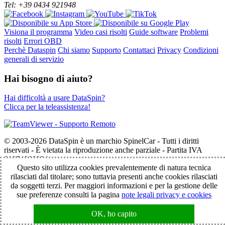
Tel: +39 0434 921948
Visiona il programma
Video casi risolti
Guide software
Problemi
risolti
Errori OBD
Perchè Dataspin
Chi siamo
Supporto
Contattaci
Privacy
Condizioni
generali di servizio
Hai bisogno di aiuto?
Hai difficoltà a usare DataSpin?
Clicca per la teleassistenza!
© 2003-2026 DataSpin è un marchio SpinelCar - Tutti i diritti
riservati - È vietata la riproduzione anche parziale - Partita IVA
01854890934
Questo sito utilizza cookies prevalentemente di natura tecnica
rilasciati dal titolare; sono tuttavia presenti anche cookies rilasciati
da soggetti terzi. Per maggiori informazioni e per la gestione delle
sue preferenze consulti la pagina
note legali privacy e cookies
OK, ho capito