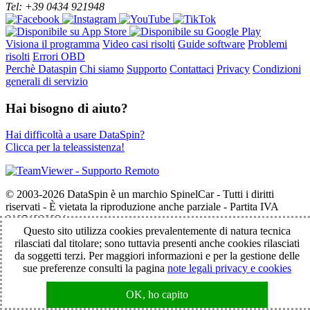
Tel: +39 0434 921948
Visiona il programma
Video casi risolti
Guide software
Problemi
risolti
Errori OBD
Perchè Dataspin
Chi siamo
Supporto
Contattaci
Privacy
Condizioni
generali di servizio
Hai bisogno di aiuto?
Hai difficoltà a usare DataSpin?
Clicca per la teleassistenza!
© 2003-2026 DataSpin è un marchio SpinelCar - Tutti i diritti
riservati - È vietata la riproduzione anche parziale - Partita IVA
01854890934
Questo sito utilizza cookies prevalentemente di natura tecnica
rilasciati dal titolare; sono tuttavia presenti anche cookies rilasciati
da soggetti terzi. Per maggiori informazioni e per la gestione delle
sue preferenze consulti la pagina
note legali privacy e cookies
OK, ho capito