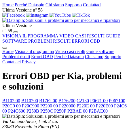
Home
Perchè Dataspin
Chi siamo
Supporto
Contattaci
Ultima Versione n° 58
Ultima Versione
n° 58
VISIONA IL PROGRAMMA
VIDEO CASI RISOLTI
GUIDE
SOFTWARE
PROBLEMI RISOLTI
ERRORI OBD
Home
Visiona il programma
Video casi risolti
Guide software
Problemi risolti
Errori OBD
Perchè Dataspin
Chi siamo
Supporto
Contattaci
Privacy
Errori OBD per Kia, problemi
e soluzioni
B1102 00
B110200
B1762 00
B176200
C2130
P0671 00
P067100
P20C9 00
P20C900
P2200 00
P220000
P220E 00
P220E00
P24C6
00
P24C600
P250B
P250C
P250F
P2BAE 00
P2BAE00
Via Luciano Savio, 1 int. 2 z.a.
33080 Roveredo in Piano (PN)