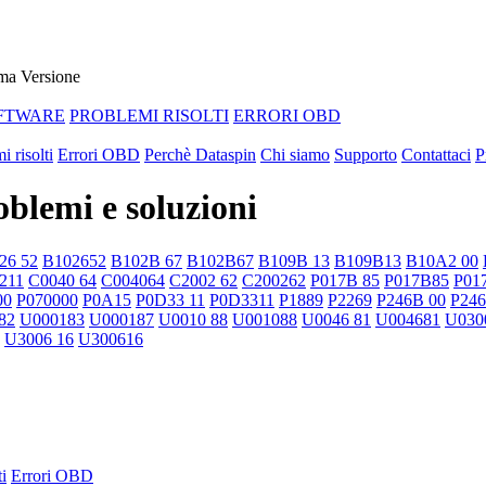
ma Versione
FTWARE
PROBLEMI RISOLTI
ERRORI OBD
i risolti
Errori OBD
Perchè Dataspin
Chi siamo
Supporto
Contattaci
P
blemi e soluzioni
26 52
B102652
B102B 67
B102B67
B109B 13
B109B13
B10A2 00
211
C0040 64
C004064
C2002 62
C200262
P017B 85
P017B85
P01
00
P070000
P0A15
P0D33 11
P0D3311
P1889
P2269
P246B 00
P24
82
U000183
U000187
U0010 88
U001088
U0046 81
U004681
U030
U3006 16
U300616
i
Errori OBD