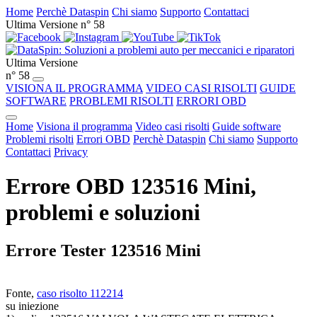
Home
Perchè Dataspin
Chi siamo
Supporto
Contattaci
Ultima Versione n° 58
Ultima Versione
n° 58
VISIONA IL PROGRAMMA
VIDEO CASI RISOLTI
GUIDE
SOFTWARE
PROBLEMI RISOLTI
ERRORI OBD
Home
Visiona il programma
Video casi risolti
Guide software
Problemi risolti
Errori OBD
Perchè Dataspin
Chi siamo
Supporto
Contattaci
Privacy
Errore OBD 123516 Mini,
problemi e soluzioni
Errore Tester 123516 Mini
Fonte,
caso risolto 112214
su iniezione