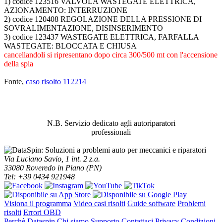
1) codice 123516 VALVOLA WASTEGATE ELETTRICA,
AZIONAMENTO: INTERRUZIONE
2) codice 120408 REGOLAZIONE DELLA PRESSIONE DI
SOVRALIMENTAZIONE, DISINSERIMENTO
3) codice 123437 WASTEGATE ELETTRICA, FARFALLA
WASTEGATE: BLOCCATA E CHIUSA
cancellandoli si ripresentano dopo circa 300/500 mt con l'accensione
della spia
Fonte,
caso risolto 112214
ABBIAMO LA SOLUZIONE AL
PROBLEMA!
N.B. Servizio dedicato agli autoriparatori
professionali
Via Luciano Savio, 1 int. 2 z.a.
33080 Roveredo in Piano (PN)
Tel: +39 0434 921948
Visiona il programma
Video casi risolti
Guide software
Problemi
risolti
Errori OBD
Perchè Dataspin
Chi siamo
Supporto
Contattaci
Privacy
Condizioni