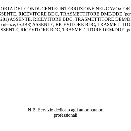
A PORTA DEL CONDUCENTE: INTERRUZIONE NEL CAVO/CORTO
A5) ASSENTE, RICEVITORE BDC, TRASMETTITORE DME/DDE [per
ordo, 0x281) ASSENTE, RICEVITORE BDC, TRASMETTITORE DEM/DD
omando utenze, 0x3B3) ASSENTE, RICEVITORE BDC, TRASMETTIT
x3F9) ASSENTE, RICEVITORE BDC, TRASMETTITORE DEM/DDE [pe
ABBIAMO LA SOLUZIONE AL
PROBLEMA!
N.B. Servizio dedicato agli autoriparatori
professionali