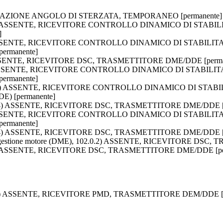
ZZAZIONE ANGOLO DI STERZATA, TEMPORANEO [permanente]
 230.0.2) ASSENTE, RICEVITORE CONTROLLO DINAMICO DI ST
]
1.3.4) ASSENTE, RICEVITORE CONTROLLO DINAMICO DI STABI
rmanente]
.4) ASSENTE, RICEVITORE DSC, TRASMETTITORE DME/DDE [perma
1.3.4) ASSENTE, RICEVITORE CONTROLLO DINAMICO DI STAB
rmanente]
e, 40.1.4) ASSENTE, RICEVITORE CONTROLLO DINAMICO DI S
) [permanente]
 40.3.4) ASSENTE, RICEVITORE DSC, TRASMETTITORE DME/DDE [
0.3.4) ASSENTE, RICEVITORE CONTROLLO DINAMICO DI STABI
rmanente]
 61.3.4) ASSENTE, RICEVITORE DSC, TRASMETTITORE DME/DDE [
a di gestione motore (DME), 102.0.2) ASSENTE, RICEVITORE DS
1.2) ASSENTE, RICEVITORE DSC, TRASMETTITORE DME/DDE [pe
, 0xDC) ASSENTE, RICEVITORE PMD, TRASMETTITORE DEM/DDE [p