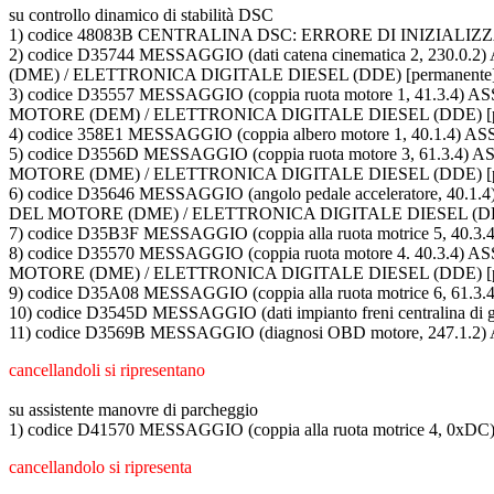
su controllo dinamico di stabilità DSC
1) codice 48083B CENTRALINA DSC: ERRORE DI INIZIALI
2) codice D35744 MESSAGGIO (dati catena cinematica 2,
(DME) / ELETTRONICA DIGITALE DIESEL (DDE) [permanente
3) codice D35557 MESSAGGIO (coppia ruota motore 1, 4
MOTORE (DEM) / ELETTRONICA DIGITALE DIESEL (DDE) [pe
4) codice 358E1 MESSAGGIO (coppia albero motore 1, 40.1
5) codice D3556D MESSAGGIO (coppia ruota motore 3, 6
MOTORE (DME) / ELETTRONICA DIGITALE DIESEL (DDE) [pe
6) codice D35646 MESSAGGIO (angolo pedale accelerator
DEL MOTORE (DME) / ELETTRONICA DIGITALE DIESEL (DDE
7) codice D35B3F MESSAGGIO (coppia alla ruota motrice 5,
8) codice D35570 MESSAGGIO (coppia ruota motore 4. 4
MOTORE (DME) / ELETTRONICA DIGITALE DIESEL (DDE) [pe
9) codice D35A08 MESSAGGIO (coppia alla ruota motrice 6,
10) codice D3545D MESSAGGIO (dati impianto freni centralin
11) codice D3569B MESSAGGIO (diagnosi OBD motore, 247.
cancellandoli si ripresentano
su assistente manovre di parcheggio
1) codice D41570 MESSAGGIO (coppia alla ruota motrice 4
cancellandolo si ripresenta