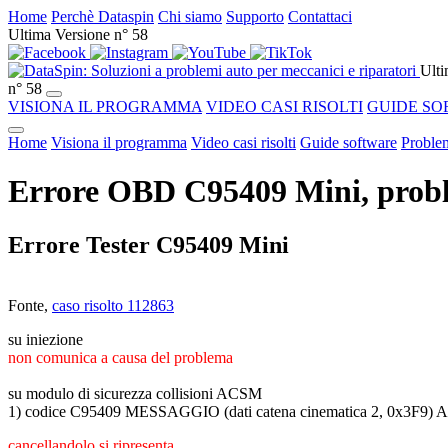
Home
Perchè Dataspin
Chi siamo
Supporto
Contattaci
Ultima Versione n° 58
Ulti
n° 58
VISIONA IL PROGRAMMA
VIDEO CASI RISOLTI
GUIDE SO
Home
Visiona il programma
Video casi risolti
Guide software
Problem
Errore OBD C95409 Mini, proble
Errore Tester C95409 Mini
Fonte,
caso risolto 112863
su iniezione
non comunica a causa del problema
su modulo di sicurezza collisioni ACSM
1) codice C95409 MESSAGGIO (dati catena cinematica 2, 0
cancellandolo si ripresenta