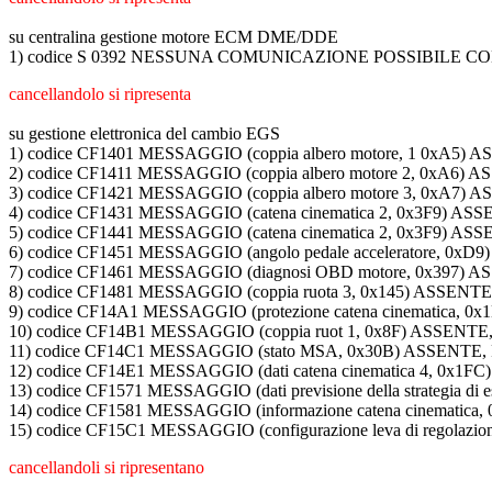
su centralina gestione motore ECM DME/DDE
1) codice S 0392 NESSUNA COMUNICAZIONE POSSIBILE 
cancellandolo si ripresenta
su gestione elettronica del cambio EGS
1) codice CF1401 MESSAGGIO (coppia albero motore, 1 0x
2) codice CF1411 MESSAGGIO (coppia albero motore 2, 0x
3) codice CF1421 MESSAGGIO (coppia albero motore 3, 0x
4) codice CF1431 MESSAGGIO (catena cinematica 2, 0x3F9
5) codice CF1441 MESSAGGIO (catena cinematica 2, 0x3F9
6) codice CF1451 MESSAGGIO (angolo pedale acceleratore,
7) codice CF1461 MESSAGGIO (diagnosi OBD motore, 0x397
8) codice CF1481 MESSAGGIO (coppia ruota 3, 0x145) ASS
9) codice CF14A1 MESSAGGIO (protezione catena cinematic
10) codice CF14B1 MESSAGGIO (coppia ruot 1, 0x8F) ASSE
11) codice CF14C1 MESSAGGIO (stato MSA, 0x30B) ASSENT
12) codice CF14E1 MESSAGGIO (dati catena cinematica 4, 
13) codice CF1571 MESSAGGIO (dati previsione della strateg
14) codice CF1581 MESSAGGIO (informazione catena cinema
15) codice CF15C1 MESSAGGIO (configurazione leva di regola
cancellandoli si ripresentano