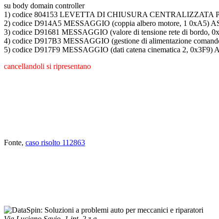
su body domain controller
1) codice 804153 LEVETTA DI CHIUSURA CENTRALIZZAT
2) codice D914A5 MESSAGGIO (coppia albero motore, 1 0x
3) codice D91681 MESSAGGIO (valore di tensione rete di b
4) codice D917B3 MESSAGGIO (gestione di alimentazione c
5) codice D917F9 MESSAGGIO (dati catena cinematica 2, 0
cancellandoli si ripresentano
Fonte,
caso risolto 112863
Via Luciano Savio, 1 int. 2 z.a.