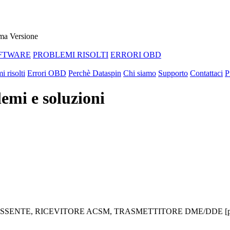
ma Versione
FTWARE
PROBLEMI RISOLTI
ERRORI OBD
i risolti
Errori OBD
Perchè Dataspin
Chi siamo
Supporto
Contattaci
P
mi e soluzioni
x3F9) ASSENTE, RICEVITORE ACSM, TRASMETTITORE DME/DDE [p