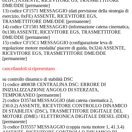
0x1FC) ASSENTE, RICEVITORE GS, TRASMETTITORE
DME/DDE [permanente]
13) codice CF1571 MESSAGGIO (dati previsione della strategia di
esercizio, 0xFE) ASSENTE, RICEVITORE EGS,
TRASMETTITORE DME/DDE [permanente]
14) codice CF1581 MESSAGGIO (informazione catena cinematica,
0x138) ASSENTE, RICEVITORE EGS, TRASMETTITORE
DME/DDE [permanente]
15) codice CF15C1 MESSAGGIO (configurazione leva di
regolazione motore modalita' piacere di guida, 0x324) ASSENTE,
RICEVITORE EGS, TRASMETTITORE DME/DDE
[permanente]
cancellandoli si ripresentano
su controllo dinamico di stabilità DSC
1) codice 48083B CENTRALINA DSC: ERRORE DI
INIZIALIZZAZIONE ANGOLO DI STERZATA,
TEMPORANEO [permanente]
2) codice D35744 MESSAGGIO (dati catena cinematica 2,
230.0.2) ASSENTE, RICEVITORE CONTROLLO DINAMICO
DI STABILITA' (DSC), TRASMETTITORE DIGITALE DEL
MOTORE (DME) / ELETTRONICA DIGITALE DIESEL (DDE)
[permanente]
3) codice D35557 MESSAGGIO (coppia ruota motore 1, 41.3.4)