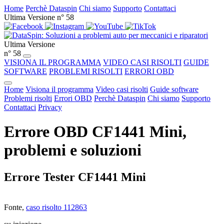
Home
Perchè Dataspin
Chi siamo
Supporto
Contattaci
Ultima Versione n° 58
Ultima Versione
n° 58
VISIONA IL PROGRAMMA
VIDEO CASI RISOLTI
GUIDE
SOFTWARE
PROBLEMI RISOLTI
ERRORI OBD
Home
Visiona il programma
Video casi risolti
Guide software
Problemi risolti
Errori OBD
Perchè Dataspin
Chi siamo
Supporto
Contattaci
Privacy
Errore OBD CF1441 Mini,
problemi e soluzioni
Errore Tester CF1441 Mini
Fonte,
caso risolto 112863