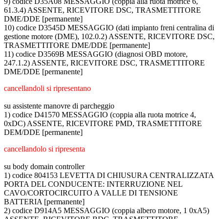
9) codice D35A08 MESSAGGIO (coppia alla ruota motrice 6,
61.3.4) ASSENTE, RICEVITORE DSC, TRASMETTITORE
DME/DDE [permanente]
10) codice D3545D MESSAGGIO (dati impianto freni centralina di
gestione motore (DME), 102.0.2) ASSENTE, RICEVITORE DSC,
TRASMETTITORE DME/DDE [permanente]
11) codice D3569B MESSAGGIO (diagnosi OBD motore,
247.1.2) ASSENTE, RICEVITORE DSC, TRASMETTITORE
DME/DDE [permanente]
cancellandoli si ripresentano
su assistente manovre di parcheggio
1) codice D41570 MESSAGGIO (coppia alla ruota motrice 4,
0xDC) ASSENTE, RICEVITORE PMD, TRASMETTITORE
DEM/DDE [permanente]
cancellandolo si ripresenta
su body domain controller
1) codice 804153 LEVETTA DI CHIUSURA CENTRALIZZATA
PORTA DEL CONDUCENTE: INTERRUZIONE NEL
CAVO/CORTOCIRCUITO A VALLE DI TENSIONE
BATTERIA [permanente]
2) codice D914A5 MESSAGGIO (coppia albero motore, 1 0xA5)