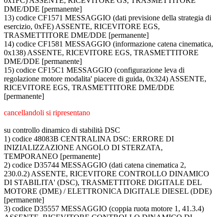
0x1FC) ASSENTE, RICEVITORE GS, TRASMETTITORE
DME/DDE [permanente]
13) codice CF1571 MESSAGGIO (dati previsione della strategia di
esercizio, 0xFE) ASSENTE, RICEVITORE EGS,
TRASMETTITORE DME/DDE [permanente]
14) codice CF1581 MESSAGGIO (informazione catena cinematica,
0x138) ASSENTE, RICEVITORE EGS, TRASMETTITORE
DME/DDE [permanente]
15) codice CF15C1 MESSAGGIO (configurazione leva di
regolazione motore modalita' piacere di guida, 0x324) ASSENTE,
RICEVITORE EGS, TRASMETTITORE DME/DDE
[permanente]
cancellandoli si ripresentano
su controllo dinamico di stabilità DSC
1) codice 48083B CENTRALINA DSC: ERRORE DI
INIZIALIZZAZIONE ANGOLO DI STERZATA,
TEMPORANEO [permanente]
2) codice D35744 MESSAGGIO (dati catena cinematica 2,
230.0.2) ASSENTE, RICEVITORE CONTROLLO DINAMICO
DI STABILITA' (DSC), TRASMETTITORE DIGITALE DEL
MOTORE (DME) / ELETTRONICA DIGITALE DIESEL (DDE)
[permanente]
3) codice D35557 MESSAGGIO (coppia ruota motore 1, 41.3.4)