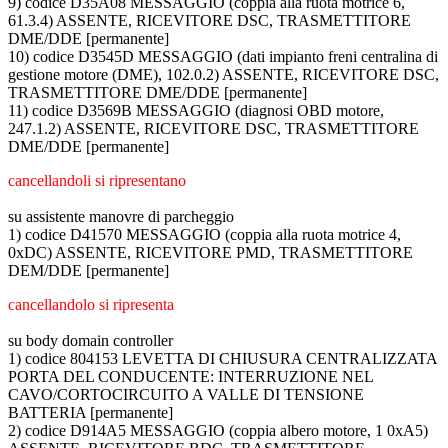
9) codice D35A08 MESSAGGIO (coppia alla ruota motrice 6,
61.3.4) ASSENTE, RICEVITORE DSC, TRASMETTITORE
DME/DDE [permanente]
10) codice D3545D MESSAGGIO (dati impianto freni centralina di
gestione motore (DME), 102.0.2) ASSENTE, RICEVITORE DSC,
TRASMETTITORE DME/DDE [permanente]
11) codice D3569B MESSAGGIO (diagnosi OBD motore,
247.1.2) ASSENTE, RICEVITORE DSC, TRASMETTITORE
DME/DDE [permanente]
cancellandoli si ripresentano
su assistente manovre di parcheggio
1) codice D41570 MESSAGGIO (coppia alla ruota motrice 4,
0xDC) ASSENTE, RICEVITORE PMD, TRASMETTITORE
DEM/DDE [permanente]
cancellandolo si ripresenta
su body domain controller
1) codice 804153 LEVETTA DI CHIUSURA CENTRALIZZATA
PORTA DEL CONDUCENTE: INTERRUZIONE NEL
CAVO/CORTOCIRCUITO A VALLE DI TENSIONE
BATTERIA [permanente]
2) codice D914A5 MESSAGGIO (coppia albero motore, 1 0xA5)