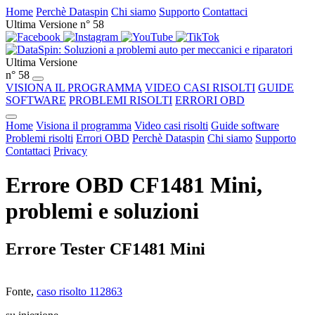
Home
Perchè Dataspin
Chi siamo
Supporto
Contattaci
Ultima Versione n° 58
Ultima Versione
n° 58
VISIONA IL PROGRAMMA
VIDEO CASI RISOLTI
GUIDE
SOFTWARE
PROBLEMI RISOLTI
ERRORI OBD
Home
Visiona il programma
Video casi risolti
Guide software
Problemi risolti
Errori OBD
Perchè Dataspin
Chi siamo
Supporto
Contattaci
Privacy
Errore OBD CF1481 Mini,
problemi e soluzioni
Errore Tester CF1481 Mini
Fonte,
caso risolto 112863