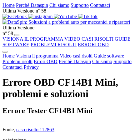
Home
Perchè Dataspin
Chi siamo
Supporto
Contattaci
Ultima Versione n° 58
Ultima Versione
n° 58
VISIONA IL PROGRAMMA
VIDEO CASI RISOLTI
GUIDE
SOFTWARE
PROBLEMI RISOLTI
ERRORI OBD
Home
Visiona il programma
Video casi risolti
Guide software
Problemi risolti
Errori OBD
Perchè Dataspin
Chi siamo
Supporto
Contattaci
Privacy
Errore OBD CF14B1 Mini,
problemi e soluzioni
Errore Tester CF14B1 Mini
Fonte,
caso risolto 112863