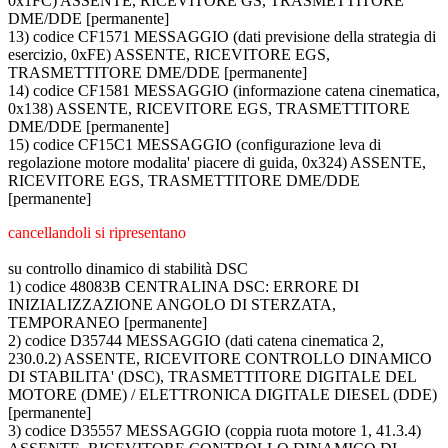
0x1FC) ASSENTE, RICEVITORE GS, TRASMETTITORE
DME/DDE [permanente]
13) codice CF1571 MESSAGGIO (dati previsione della strategia di
esercizio, 0xFE) ASSENTE, RICEVITORE EGS,
TRASMETTITORE DME/DDE [permanente]
14) codice CF1581 MESSAGGIO (informazione catena cinematica,
0x138) ASSENTE, RICEVITORE EGS, TRASMETTITORE
DME/DDE [permanente]
15) codice CF15C1 MESSAGGIO (configurazione leva di
regolazione motore modalita' piacere di guida, 0x324) ASSENTE,
RICEVITORE EGS, TRASMETTITORE DME/DDE
[permanente]
cancellandoli si ripresentano
su controllo dinamico di stabilità DSC
1) codice 48083B CENTRALINA DSC: ERRORE DI
INIZIALIZZAZIONE ANGOLO DI STERZATA,
TEMPORANEO [permanente]
2) codice D35744 MESSAGGIO (dati catena cinematica 2,
230.0.2) ASSENTE, RICEVITORE CONTROLLO DINAMICO
DI STABILITA' (DSC), TRASMETTITORE DIGITALE DEL
MOTORE (DME) / ELETTRONICA DIGITALE DIESEL (DDE)
[permanente]
3) codice D35557 MESSAGGIO (coppia ruota motore 1, 41.3.4)