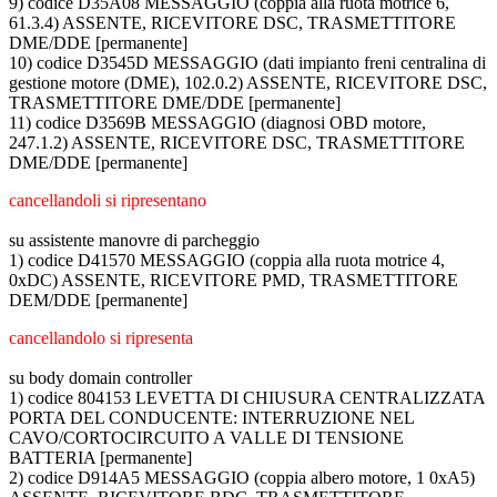
9) codice D35A08 MESSAGGIO (coppia alla ruota motrice 6,
61.3.4) ASSENTE, RICEVITORE DSC, TRASMETTITORE
DME/DDE [permanente]
10) codice D3545D MESSAGGIO (dati impianto freni centralina di
gestione motore (DME), 102.0.2) ASSENTE, RICEVITORE DSC,
TRASMETTITORE DME/DDE [permanente]
11) codice D3569B MESSAGGIO (diagnosi OBD motore,
247.1.2) ASSENTE, RICEVITORE DSC, TRASMETTITORE
DME/DDE [permanente]
cancellandoli si ripresentano
su assistente manovre di parcheggio
1) codice D41570 MESSAGGIO (coppia alla ruota motrice 4,
0xDC) ASSENTE, RICEVITORE PMD, TRASMETTITORE
DEM/DDE [permanente]
cancellandolo si ripresenta
su body domain controller
1) codice 804153 LEVETTA DI CHIUSURA CENTRALIZZATA
PORTA DEL CONDUCENTE: INTERRUZIONE NEL
CAVO/CORTOCIRCUITO A VALLE DI TENSIONE
BATTERIA [permanente]
2) codice D914A5 MESSAGGIO (coppia albero motore, 1 0xA5)