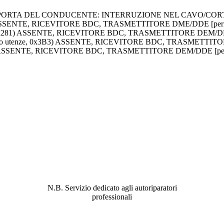
A PORTA DEL CONDUCENTE: INTERRUZIONE NEL CAVO/CORTO
A5) ASSENTE, RICEVITORE BDC, TRASMETTITORE DME/DDE [per
ordo, 0x281) ASSENTE, RICEVITORE BDC, TRASMETTITORE DEM/DD
omando utenze, 0x3B3) ASSENTE, RICEVITORE BDC, TRASMETTIT
x3F9) ASSENTE, RICEVITORE BDC, TRASMETTITORE DEM/DDE [pe
ABBIAMO LA SOLUZIONE AL
PROBLEMA!
N.B. Servizio dedicato agli autoriparatori
professionali