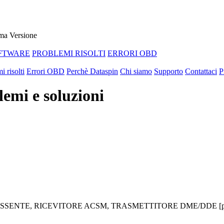
ma Versione
FTWARE
PROBLEMI RISOLTI
ERRORI OBD
i risolti
Errori OBD
Perchè Dataspin
Chi siamo
Supporto
Contattaci
P
emi e soluzioni
x3F9) ASSENTE, RICEVITORE ACSM, TRASMETTITORE DME/DDE [p