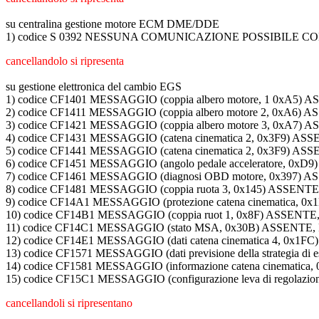
su centralina gestione motore ECM DME/DDE
1) codice S 0392 NESSUNA COMUNICAZIONE POSSIBILE 
cancellandolo si ripresenta
su gestione elettronica del cambio EGS
1) codice CF1401 MESSAGGIO (coppia albero motore, 1 0x
2) codice CF1411 MESSAGGIO (coppia albero motore 2, 0x
3) codice CF1421 MESSAGGIO (coppia albero motore 3, 0x
4) codice CF1431 MESSAGGIO (catena cinematica 2, 0x3F9
5) codice CF1441 MESSAGGIO (catena cinematica 2, 0x3F9
6) codice CF1451 MESSAGGIO (angolo pedale acceleratore,
7) codice CF1461 MESSAGGIO (diagnosi OBD motore, 0x397
8) codice CF1481 MESSAGGIO (coppia ruota 3, 0x145) ASS
9) codice CF14A1 MESSAGGIO (protezione catena cinematic
10) codice CF14B1 MESSAGGIO (coppia ruot 1, 0x8F) ASSE
11) codice CF14C1 MESSAGGIO (stato MSA, 0x30B) ASSENT
12) codice CF14E1 MESSAGGIO (dati catena cinematica 4, 
13) codice CF1571 MESSAGGIO (dati previsione della strateg
14) codice CF1581 MESSAGGIO (informazione catena cinema
15) codice CF15C1 MESSAGGIO (configurazione leva di regola
cancellandoli si ripresentano