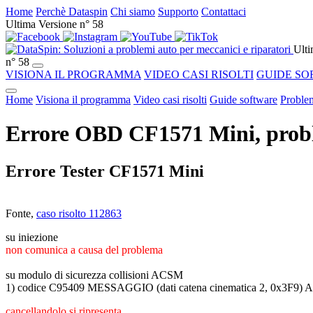
Home
Perchè Dataspin
Chi siamo
Supporto
Contattaci
Ultima Versione n° 58
Ulti
n° 58
VISIONA IL PROGRAMMA
VIDEO CASI RISOLTI
GUIDE SO
Home
Visiona il programma
Video casi risolti
Guide software
Problem
Errore OBD CF1571 Mini, probl
Errore Tester CF1571 Mini
Fonte,
caso risolto 112863
su iniezione
non comunica a causa del problema
su modulo di sicurezza collisioni ACSM
1) codice C95409 MESSAGGIO (dati catena cinematica 2, 0
cancellandolo si ripresenta