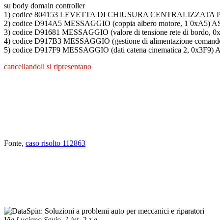
su body domain controller
1) codice 804153 LEVETTA DI CHIUSURA CENTRALIZZAT
2) codice D914A5 MESSAGGIO (coppia albero motore, 1 0x
3) codice D91681 MESSAGGIO (valore di tensione rete di b
4) codice D917B3 MESSAGGIO (gestione di alimentazione c
5) codice D917F9 MESSAGGIO (dati catena cinematica 2, 0
cancellandoli si ripresentano
Fonte,
caso risolto 112863
Via Luciano Savio, 1 int. 2 z.a.