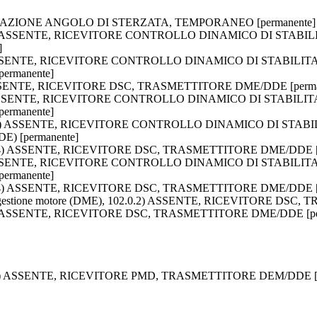
ZZAZIONE ANGOLO DI STERZATA, TEMPORANEO [permanente]
 230.0.2) ASSENTE, RICEVITORE CONTROLLO DINAMICO DI ST
]
1.3.4) ASSENTE, RICEVITORE CONTROLLO DINAMICO DI STABI
rmanente]
.4) ASSENTE, RICEVITORE DSC, TRASMETTITORE DME/DDE [perma
1.3.4) ASSENTE, RICEVITORE CONTROLLO DINAMICO DI STAB
rmanente]
e, 40.1.4) ASSENTE, RICEVITORE CONTROLLO DINAMICO DI S
) [permanente]
 40.3.4) ASSENTE, RICEVITORE DSC, TRASMETTITORE DME/DDE [
0.3.4) ASSENTE, RICEVITORE CONTROLLO DINAMICO DI STABI
rmanente]
 61.3.4) ASSENTE, RICEVITORE DSC, TRASMETTITORE DME/DDE [
a di gestione motore (DME), 102.0.2) ASSENTE, RICEVITORE DS
1.2) ASSENTE, RICEVITORE DSC, TRASMETTITORE DME/DDE [pe
, 0xDC) ASSENTE, RICEVITORE PMD, TRASMETTITORE DEM/DDE [p