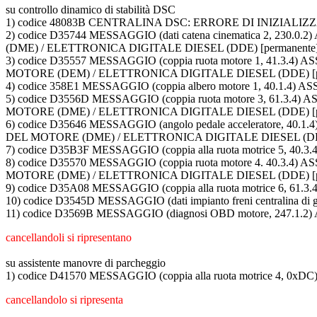
su controllo dinamico di stabilità DSC
1) codice 48083B CENTRALINA DSC: ERRORE DI INIZIALI
2) codice D35744 MESSAGGIO (dati catena cinematica 2,
(DME) / ELETTRONICA DIGITALE DIESEL (DDE) [permanente
3) codice D35557 MESSAGGIO (coppia ruota motore 1, 4
MOTORE (DEM) / ELETTRONICA DIGITALE DIESEL (DDE) [pe
4) codice 358E1 MESSAGGIO (coppia albero motore 1, 40.1
5) codice D3556D MESSAGGIO (coppia ruota motore 3, 6
MOTORE (DME) / ELETTRONICA DIGITALE DIESEL (DDE) [pe
6) codice D35646 MESSAGGIO (angolo pedale accelerator
DEL MOTORE (DME) / ELETTRONICA DIGITALE DIESEL (DDE
7) codice D35B3F MESSAGGIO (coppia alla ruota motrice 5,
8) codice D35570 MESSAGGIO (coppia ruota motore 4. 4
MOTORE (DME) / ELETTRONICA DIGITALE DIESEL (DDE) [pe
9) codice D35A08 MESSAGGIO (coppia alla ruota motrice 6,
10) codice D3545D MESSAGGIO (dati impianto freni centralin
11) codice D3569B MESSAGGIO (diagnosi OBD motore, 247.
cancellandoli si ripresentano
su assistente manovre di parcheggio
1) codice D41570 MESSAGGIO (coppia alla ruota motrice 4
cancellandolo si ripresenta