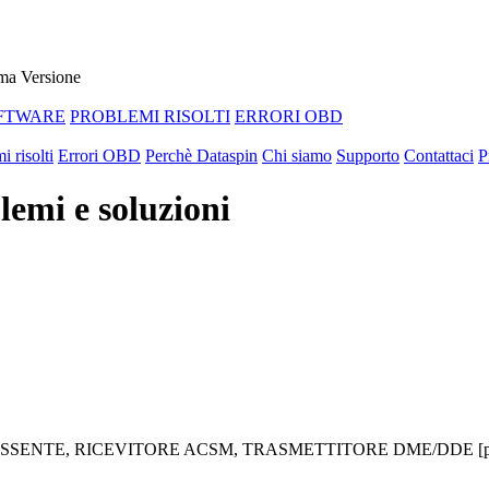
ma Versione
FTWARE
PROBLEMI RISOLTI
ERRORI OBD
i risolti
Errori OBD
Perchè Dataspin
Chi siamo
Supporto
Contattaci
P
emi e soluzioni
x3F9) ASSENTE, RICEVITORE ACSM, TRASMETTITORE DME/DDE [p