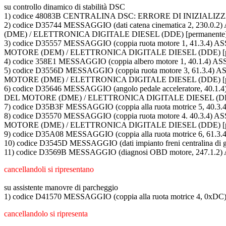
su controllo dinamico di stabilità DSC
1) codice 48083B CENTRALINA DSC: ERRORE DI INIZIALI
2) codice D35744 MESSAGGIO (dati catena cinematica 2,
(DME) / ELETTRONICA DIGITALE DIESEL (DDE) [permanente
3) codice D35557 MESSAGGIO (coppia ruota motore 1, 4
MOTORE (DEM) / ELETTRONICA DIGITALE DIESEL (DDE) [pe
4) codice 358E1 MESSAGGIO (coppia albero motore 1, 40.1
5) codice D3556D MESSAGGIO (coppia ruota motore 3, 6
MOTORE (DME) / ELETTRONICA DIGITALE DIESEL (DDE) [pe
6) codice D35646 MESSAGGIO (angolo pedale accelerator
DEL MOTORE (DME) / ELETTRONICA DIGITALE DIESEL (DDE
7) codice D35B3F MESSAGGIO (coppia alla ruota motrice 5,
8) codice D35570 MESSAGGIO (coppia ruota motore 4. 4
MOTORE (DME) / ELETTRONICA DIGITALE DIESEL (DDE) [pe
9) codice D35A08 MESSAGGIO (coppia alla ruota motrice 6,
10) codice D3545D MESSAGGIO (dati impianto freni centralin
11) codice D3569B MESSAGGIO (diagnosi OBD motore, 247.
cancellandoli si ripresentano
su assistente manovre di parcheggio
1) codice D41570 MESSAGGIO (coppia alla ruota motrice 4
cancellandolo si ripresenta