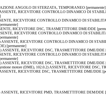
ZZAZIONE ANGOLO DI STERZATA, TEMPORANEO [permanente]
 230.0.2) ASSENTE, RICEVITORE CONTROLLO DINAMICO DI ST
]
1.3.4) ASSENTE, RICEVITORE CONTROLLO DINAMICO DI STABI
rmanente]
.4) ASSENTE, RICEVITORE DSC, TRASMETTITORE DME/DDE [perma
1.3.4) ASSENTE, RICEVITORE CONTROLLO DINAMICO DI STAB
rmanente]
e, 40.1.4) ASSENTE, RICEVITORE CONTROLLO DINAMICO DI S
) [permanente]
 40.3.4) ASSENTE, RICEVITORE DSC, TRASMETTITORE DME/DDE [
0.3.4) ASSENTE, RICEVITORE CONTROLLO DINAMICO DI STABI
rmanente]
 61.3.4) ASSENTE, RICEVITORE DSC, TRASMETTITORE DME/DDE [
a di gestione motore (DME), 102.0.2) ASSENTE, RICEVITORE DS
1.2) ASSENTE, RICEVITORE DSC, TRASMETTITORE DME/DDE [pe
, 0xDC) ASSENTE, RICEVITORE PMD, TRASMETTITORE DEM/DDE [p