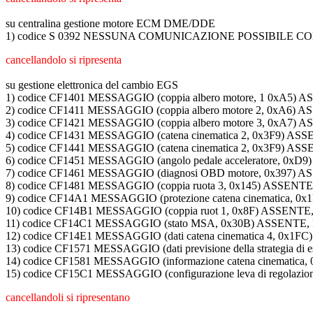
su centralina gestione motore ECM DME/DDE
1) codice S 0392 NESSUNA COMUNICAZIONE POSSIBILE 
cancellandolo si ripresenta
su gestione elettronica del cambio EGS
1) codice CF1401 MESSAGGIO (coppia albero motore, 1 0x
2) codice CF1411 MESSAGGIO (coppia albero motore 2, 0x
3) codice CF1421 MESSAGGIO (coppia albero motore 3, 0x
4) codice CF1431 MESSAGGIO (catena cinematica 2, 0x3F9
5) codice CF1441 MESSAGGIO (catena cinematica 2, 0x3F9
6) codice CF1451 MESSAGGIO (angolo pedale acceleratore,
7) codice CF1461 MESSAGGIO (diagnosi OBD motore, 0x397
8) codice CF1481 MESSAGGIO (coppia ruota 3, 0x145) ASS
9) codice CF14A1 MESSAGGIO (protezione catena cinematic
10) codice CF14B1 MESSAGGIO (coppia ruot 1, 0x8F) ASSE
11) codice CF14C1 MESSAGGIO (stato MSA, 0x30B) ASSENT
12) codice CF14E1 MESSAGGIO (dati catena cinematica 4, 
13) codice CF1571 MESSAGGIO (dati previsione della strateg
14) codice CF1581 MESSAGGIO (informazione catena cinema
15) codice CF15C1 MESSAGGIO (configurazione leva di regola
cancellandoli si ripresentano