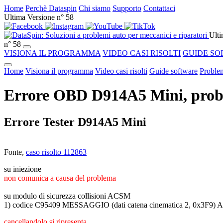
Home
Perchè Dataspin
Chi siamo
Supporto
Contattaci
Ultima Versione n° 58
Ulti
n° 58
VISIONA IL PROGRAMMA
VIDEO CASI RISOLTI
GUIDE SO
Home
Visiona il programma
Video casi risolti
Guide software
Problem
Errore OBD D914A5 Mini, probl
Errore Tester D914A5 Mini
Fonte,
caso risolto 112863
su iniezione
non comunica a causa del problema
su modulo di sicurezza collisioni ACSM
1) codice C95409 MESSAGGIO (dati catena cinematica 2, 0
cancellandolo si ripresenta