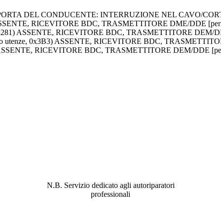
A PORTA DEL CONDUCENTE: INTERRUZIONE NEL CAVO/CORTO
A5) ASSENTE, RICEVITORE BDC, TRASMETTITORE DME/DDE [per
ordo, 0x281) ASSENTE, RICEVITORE BDC, TRASMETTITORE DEM/DD
omando utenze, 0x3B3) ASSENTE, RICEVITORE BDC, TRASMETTIT
x3F9) ASSENTE, RICEVITORE BDC, TRASMETTITORE DEM/DDE [pe
ABBIAMO LA SOLUZIONE AL
PROBLEMA!
N.B. Servizio dedicato agli autoriparatori
professionali