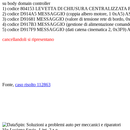
su body domain controller
1) codice 804153 LEVETTA DI CHIUSURA CENTRALIZZAT
2) codice D914A5 MESSAGGIO (coppia albero motore, 1 0x
3) codice D91681 MESSAGGIO (valore di tensione rete di b
4) codice D917B3 MESSAGGIO (gestione di alimentazione c
5) codice D917F9 MESSAGGIO (dati catena cinematica 2, 0
cancellandoli si ripresentano
Fonte,
caso risolto 112863
Via Luciano Savio, 1 int. 2 z.a.