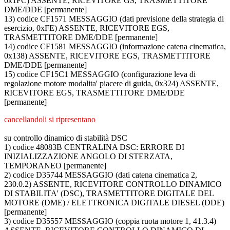
0x1FC) ASSENTE, RICEVITORE GS, TRASMETTITORE
DME/DDE [permanente]
13) codice CF1571 MESSAGGIO (dati previsione della strategia di
esercizio, 0xFE) ASSENTE, RICEVITORE EGS,
TRASMETTITORE DME/DDE [permanente]
14) codice CF1581 MESSAGGIO (informazione catena cinematica,
0x138) ASSENTE, RICEVITORE EGS, TRASMETTITORE
DME/DDE [permanente]
15) codice CF15C1 MESSAGGIO (configurazione leva di
regolazione motore modalita' piacere di guida, 0x324) ASSENTE,
RICEVITORE EGS, TRASMETTITORE DME/DDE
[permanente]
cancellandoli si ripresentano
su controllo dinamico di stabilità DSC
1) codice 48083B CENTRALINA DSC: ERRORE DI
INIZIALIZZAZIONE ANGOLO DI STERZATA,
TEMPORANEO [permanente]
2) codice D35744 MESSAGGIO (dati catena cinematica 2,
230.0.2) ASSENTE, RICEVITORE CONTROLLO DINAMICO
DI STABILITA' (DSC), TRASMETTITORE DIGITALE DEL
MOTORE (DME) / ELETTRONICA DIGITALE DIESEL (DDE)
[permanente]
3) codice D35557 MESSAGGIO (coppia ruota motore 1, 41.3.4)