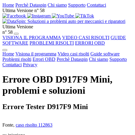
Home
Perchè Dataspin
Chi siamo
Supporto
Contattaci
Ultima Versione n° 58
Ultima Versione
n° 58
VISIONA IL PROGRAMMA
VIDEO CASI RISOLTI
GUIDE
SOFTWARE
PROBLEMI RISOLTI
ERRORI OBD
Home
Visiona il programma
Video casi risolti
Guide software
Problemi risolti
Errori OBD
Perchè Dataspin
Chi siamo
Supporto
Contattaci
Privacy
Errore OBD D917F9 Mini,
problemi e soluzioni
Errore Tester D917F9 Mini
Fonte,
caso risolto 112863