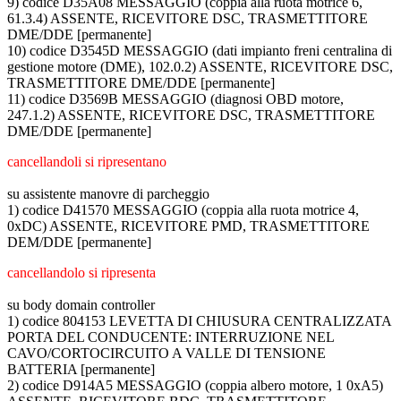
9) codice D35A08 MESSAGGIO (coppia alla ruota motrice 6,
61.3.4) ASSENTE, RICEVITORE DSC, TRASMETTITORE
DME/DDE [permanente]
10) codice D3545D MESSAGGIO (dati impianto freni centralina di
gestione motore (DME), 102.0.2) ASSENTE, RICEVITORE DSC,
TRASMETTITORE DME/DDE [permanente]
11) codice D3569B MESSAGGIO (diagnosi OBD motore,
247.1.2) ASSENTE, RICEVITORE DSC, TRASMETTITORE
DME/DDE [permanente]
cancellandoli si ripresentano
su assistente manovre di parcheggio
1) codice D41570 MESSAGGIO (coppia alla ruota motrice 4,
0xDC) ASSENTE, RICEVITORE PMD, TRASMETTITORE
DEM/DDE [permanente]
cancellandolo si ripresenta
su body domain controller
1) codice 804153 LEVETTA DI CHIUSURA CENTRALIZZATA
PORTA DEL CONDUCENTE: INTERRUZIONE NEL
CAVO/CORTOCIRCUITO A VALLE DI TENSIONE
BATTERIA [permanente]
2) codice D914A5 MESSAGGIO (coppia albero motore, 1 0xA5)